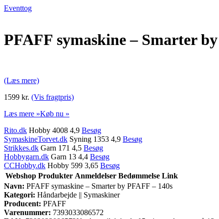
Eventtog
PFAFF symaskine – Smarter by
(Læs mere)
1599 kr.
(Vis fragtpris)
Læs mere »
Køb nu »
Rito.dk
Hobby 4008 4,9
Besøg
SymaskineTorvet.dk
Syning 1353 4,9
Besøg
Strikkes.dk
Garn 171 4,5
Besøg
Hobbygarn.dk
Garn 13 4,4
Besøg
CCHobby.dk
Hobby 599 3,65
Besøg
Webshop
Produkter
Anmeldelser
Bedømmelse
Link
Navn:
PFAFF symaskine – Smarter by PFAFF – 140s
Kategori:
Håndarbejde || Symaskiner
Producent:
PFAFF
Varenummer:
7393033086572