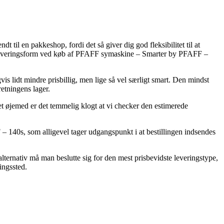
til en pakkeshop, fordi det så giver dig god fleksibilitet til at
ste leveringsform ved køb af PFAFF symaskine – Smarter by PFAFF –
gvis lidt mindre prisbillig, men lige så vel særligt smart. Den mindst
retningens lager.
det øjemed er det temmelig klogt at vi checker den estimerede
 140s, som alligevel tager udgangspunkt i at bestillingen indsendes
alternativ må man beslutte sig for den mest prisbevidste leveringstype,
ingssted.