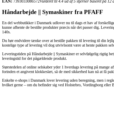
EAN:
7393033086572
Vurderet til 4.4 ud af 5 stjerner baseret på 12
Håndarbejde || Symaskiner fra PFAFF
En del webbutikker i Danmark udlover nu til dags et hav af forskellige 
kunne afhente de bestilte produkter præcis når det passer dig. Lever
140s.
Du bør endvidere tænke over at bestille pakken til levering til din lejli
kostelige type af levering vil dog utvivlsomt være at hente pakken selv
Leveringstiden på Håndarbejde || Symaskiner er selvfølgelig rigtig bety
leveringstid for det pågældende produkt.
Størstedelen af online selskaber yder 1 hverdags levering på mange 
forinden et angivent klokkeslæt, så de med sikkerhed kan nå at få pak
Enkelte e-shops i Danmark lover levering uden beregning, men i reglen 
hvilket gerne – om du befinder sig ved Holstebro, Vordingborg eller Bje