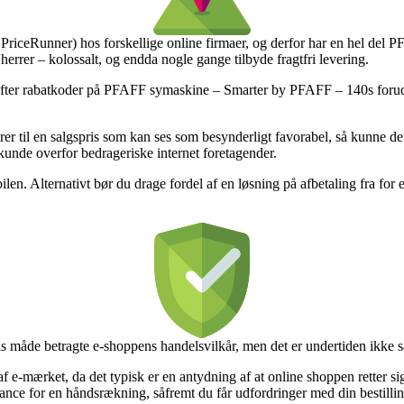
x PriceRunner) hos forskellige online firmaer, og derfor har en hel de
herrer – kolossalt, og endda nogle gange tilbyde fragtfri levering.
 efter rabatkoder på PFAFF symaskine – Smarter by PFAFF – 140s forud f
er til en salgspris som kan ses som besynderligt favorabel, så kunne de
m kunde overfor bedrageriske internet foretagender.
en. Alternativt bør du drage fordel af en løsning på afbetaling fra for ek
is måde betragte e-shoppens handelsvilkår, men det er undertiden ikke sæ
af e-mærket, da det typisk er en antydning af at online shoppen retter si
ance for en håndsrækning, såfremt du får udfordringer med din bestillin