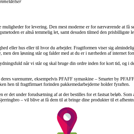
 anmeldelser
muligheder for levering. Den mest moderne er for nærværende at få sendt 
ingsmetoden er altså temmelig let, samt desuden tilmed den prisbillig
ghed eller hus eller til hvor du arbejder. Fragtformen viser sig almindeli
, men den løsning står og falder med at du er i nærheden af internet for
dningsfuld når vi står og skal bruge din ordre inden for kort tid, og i 
af deres varenumre, eksempelvis PFAFF symaskine – Smarter by PFAFF –
ken hen til fragtfirmaet forinden pakkemedarbejderne holder fyraften.
er det under forudsætning af at der bestilles for et fastsat beløb. Som 
rringbro – vil blive at få dem til at bringe dine produkter til et afhentn