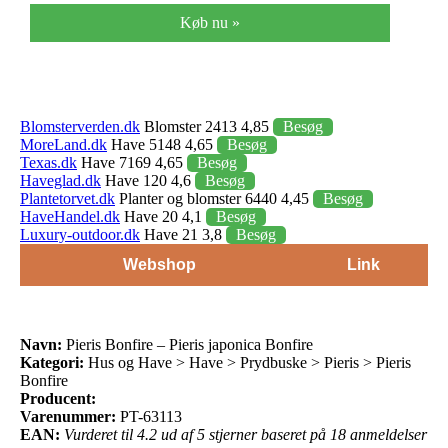
Køb nu »
Blomsterverden.dk
Blomster 2413 4,85
Besøg
MoreLand.dk
Have 5148 4,65
Besøg
Texas.dk
Have 7169 4,65
Besøg
Haveglad.dk
Have 120 4,6
Besøg
Plantetorvet.dk
Planter og blomster 6440 4,45
Besøg
HaveHandel.dk
Have 20 4,1
Besøg
Luxury-outdoor.dk
Have 21 3,8
Besøg
Webshop
Link
Navn:
Pieris Bonfire – Pieris japonica Bonfire
Kategori:
Hus og Have > Have > Prydbuske > Pieris > Pieris
Bonfire
Producent:
Varenummer:
PT-63113
EAN:
Vurderet til 4.2 ud af 5 stjerner baseret på 18 anmeldelser