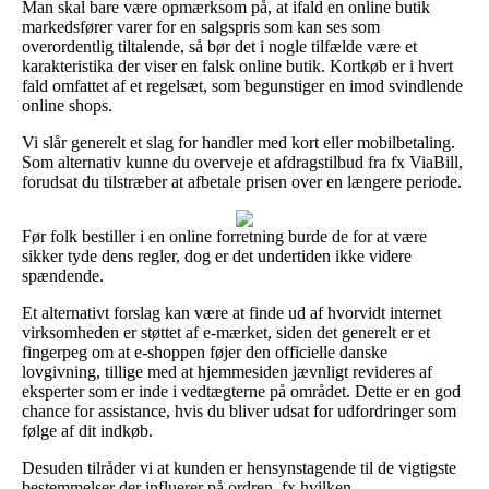
Man skal bare være opmærksom på, at ifald en online butik
markedsfører varer for en salgspris som kan ses som
overordentlig tiltalende, så bør det i nogle tilfælde være et
karakteristika der viser en falsk online butik. Kortkøb er i hvert
fald omfattet af et regelsæt, som begunstiger en imod svindlende
online shops.
Vi slår generelt et slag for handler med kort eller mobilbetaling.
Som alternativ kunne du overveje et afdragstilbud fra fx ViaBill,
forudsat du tilstræber at afbetale prisen over en længere periode.
Før folk bestiller i en online forretning burde de for at være
sikker tyde dens regler, dog er det undertiden ikke videre
spændende.
Et alternativt forslag kan være at finde ud af hvorvidt internet
virksomheden er støttet af e-mærket, siden det generelt er et
fingerpeg om at e-shoppen føjer den officielle danske
lovgivning, tillige med at hjemmesiden jævnligt revideres af
eksperter som er inde i vedtægterne på området. Dette er en god
chance for assistance, hvis du bliver udsat for udfordringer som
følge af dit indkøb.
Desuden tilråder vi at kunden er hensynstagende til de vigtigste
bestemmelser der influerer på ordren, fx hvilken