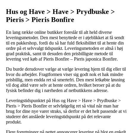
Hus og Have > Have > Prydbuske >
Pieris > Pieris Bonfire
En lang række online butikker foreslår til alt held diverse
leveringsmetoder. Den mest benyttede er i øjeblikket at få sendt
til en pakkeshop, fordi du så har fuld fleksibilitet til at hente din
ordre på et selvvalgt tidspunkt. Leveringsmetoden er altså i høj
grad praktisk, samt tit desuden den prisbilligste metode til
levering ved køb af Pieris Bonfire – Pieris japonica Bonfire.
Du burde derudover vælge at vælge levering hjem til dig eller til
hvor du arbejder. Fragtformen viser sig godt nok et hak mindre
prisbillig, men endda ret så smertefri. Den mest letkøbte løsning
vil dog altid være selv at hente ordren, hvilket beroer på at du
fysisk befinder dig i nærheden af netbutikkens adresse.
Leveringstidspunktet på Hus og Have > Have > Prydbuske >
Pieris > Pieris Bonfire er selvfølgelig ret så vital når man har
brug for dine nye varer straks, så derfor er det helt passende at vi
studerer det anslåede leveringstidspunkt på det relevante
produkt.
Flere forretninger på nettet annoncerer levering på blot en enkelt