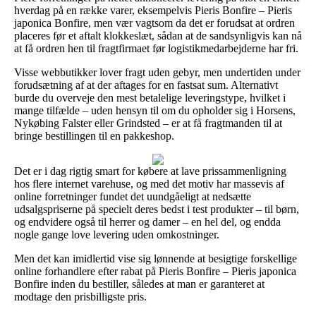
hverdag på en række varer, eksempelvis Pieris Bonfire – Pieris
japonica Bonfire, men vær vagtsom da det er forudsat at ordren
placeres før et aftalt klokkeslæt, sådan at de sandsynligvis kan nå
at få ordren hen til fragtfirmaet før logistikmedarbejderne har fri.
Visse webbutikker lover fragt uden gebyr, men undertiden under
forudsætning af at der aftages for en fastsat sum. Alternativt
burde du overveje den mest betalelige leveringstype, hvilket i
mange tilfælde – uden hensyn til om du opholder sig i Horsens,
Nykøbing Falster eller Grindsted – er at få fragtmanden til at
bringe bestillingen til en pakkeshop.
Det er i dag rigtig smart for købere at lave prissammenligning
hos flere internet varehuse, og med det motiv har massevis af
online forretninger fundet det uundgåeligt at nedsætte
udsalgspriserne på specielt deres bedst i test produkter – til børn,
og endvidere også til herrer og damer – en hel del, og endda
nogle gange love levering uden omkostninger.
Men det kan imidlertid vise sig lønnende at besigtige forskellige
online forhandlere efter rabat på Pieris Bonfire – Pieris japonica
Bonfire inden du bestiller, således at man er garanteret at
modtage den prisbilligste pris.