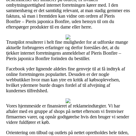
ombytningsrettighed internet forretningen kører med. I den
sammenhæng er det samtidig relevant, at man stadig gemmer ens
faktura, så man i fremtiden kan vidne om ordren af Pieris
Bonfire – Pieris japonica Bonfire, uden hensyn til om du
efterspørger produkter til en dame eller herre.
Trustpilot resulterer i helt fine muligheder for at udforske mange
aktuelle forbrugeres erfaringer og derfor foreslåes det, at du
tjekker internet forretningens anmeldelser af Pieris Bonfire –
Pieris japonica Bonfire forinden du bestiller.
Facebook yder lignende aldeles fine genveje til at få indtryk af
online forretningens popularitet. Desuden er der nogle
webbutikker hvor man kan ytre en kritik af købsoplevelsen,
hvilket ydermere burde drages fordel af til afvejning af
kundernes tilfredshed.
Vores hjemmeside er finansieret af reklameindtægter. Vi har
aftaler med en gruppe af shops på nettet eftersom vi fremviser
firmaernes varer, og opnår godtgørelse hvis den bruger vi sender
videre fuldfører et køb.
Orientering om tilbud og outlets på nettet opretholdes hele tiden,