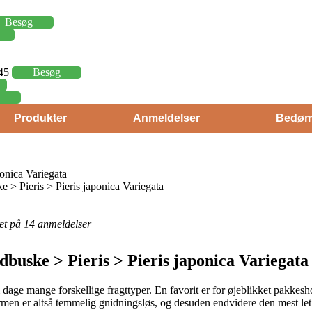
Besøg
,45
Besøg
Produkter
Anmeldelser
Bedøm
ponica Variegata
> Pieris > Pieris japonica Variegata
eret på 14 anmeldelser
buske > Pieris > Pieris japonica Variegata
ge mange forskellige fragttyper. En favorit er for øjeblikket pakkeshoppe
rmen er altså temmelig gnidningsløs, og desuden endvidere den mest let