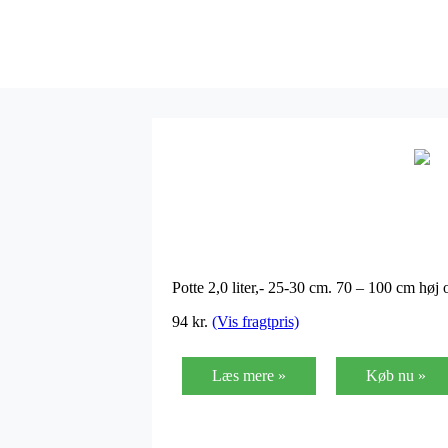
Potte 2,0 liter,- 25-30 cm. 70 – 100 cm hø
94 kr.
(Vis fragtpris)
Læs mere »
Køb nu »