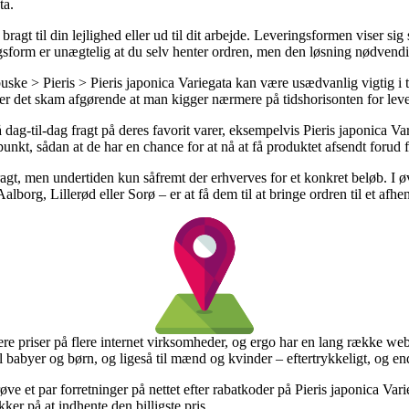
ta.
ragt til din lejlighed eller ud til dit arbejde. Leveringsformen viser si
ngsform er unægtelig at du selv henter ordren, men den løsning nødvend
e > Pieris > Pieris japonica Variegata kan være usædvanlig vigtig i ti
d er det skam afgørende at man kigger nærmere på tidshorisonten for lev
dag-til-dag fragt på deres favorit varer, eksempelvis Pieris japonica Var
punkt, sådan at de har en chance for at nå at få produktet afsendt forud fo
fragt, men undertiden kun såfremt der erhverves for et konkret beløb. I
alborg, Lillerød eller Sorø – er at få dem til at bringe ordren til et afhe
ysere priser på flere internet virksomheder, og ergo har en lang række w
l babyer og børn, og ligeså til mænd og kvinder – eftertrykkeligt, og end
ve et par forretninger på nettet efter rabatkoder på Pieris japonica Var
kker på at indhente den billigste pris.