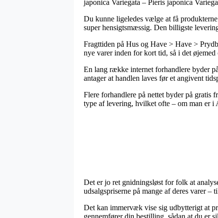
japonica Variegata – Pieris japonica Variega
Du kunne ligeledes vælge at få produkterne b
super hensigtsmæssig. Den billigste leveri
Fragttiden på Hus og Have > Have > Prydbusk
nye varer inden for kort tid, så i det øjeme
En lang række internet forhandlere byder på 
antager at handlen laves før et angivent tids
Flere forhandlere på nettet byder på gratis 
type af levering, hvilket ofte – om man er i A
Det er jo ret gnidningsløst for folk at anal
udsalgspriserne på mange af deres varer – ti
Det kan immervæk vise sig udbytterigt at prø
gennemfører din bestilling, sådan at du er si