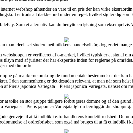
internet webshop afhænder en vare til en pris der kan virke ekstraordin
skort er trods alt dækket ind under en regel, hvilket støtter dig som k
MobilePay. Som et alternativ kan du benytte en løsning som eksempelvis Vi
an man ideelt set studere netbutikkens handelsvilkår, dog er det mange 
 webshoppen er verificeret af e-mærket, hvilket typisk er et signal om 
res tilsyn med af jurister der har ekspertise inden for reglerne på område
nger med din ordre.
er oppe på mærkerne omkring de fundamentale bestemmelser der kan hav
ikrer. I den sammenhæng er det desuden relevant, at man når som helst
af Pieris japonica Variegata – Pieris japonica Variegata, uanset om ma
r at tolke en stor gruppe tidligere forbrugeres domme og af den grund st
 Variegata – Pieris japonica Variegata før du færdiggør din shopping.
 genveje til at få indblik i e-forhandlerens kundetilfredshed. Derudov
edømmelse af ordreforløbet, som også må bruges til at få et indblik i k