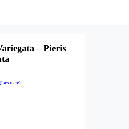
Variegata – Pieris
ata
(Læs mere)