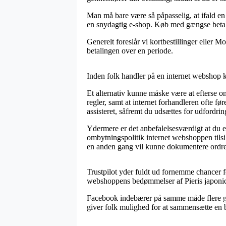
Man må bare være så påpasselig, at ifald en 
en snydagtig e-shop. Køb med gængse betaling
Generelt foreslår vi kortbestillinger eller 
betalingen over en periode.
Inden folk handler på en internet webshop k
Et alternativ kunne måske være at efterse om
regler, samt at internet forhandleren ofte fø
assisteret, såfremt du udsættes for udfordri
Ydermere er det anbefalelsesværdigt at du 
ombytningspolitik internet webshoppen tils
en anden gang vil kunne dokumentere ordren 
Trustpilot yder fuldt ud fornemme chancer fo
webshoppens bedømmelser af Pieris japonica
Facebook indebærer på samme måde flere gode
giver folk mulighed for at sammensætte en b