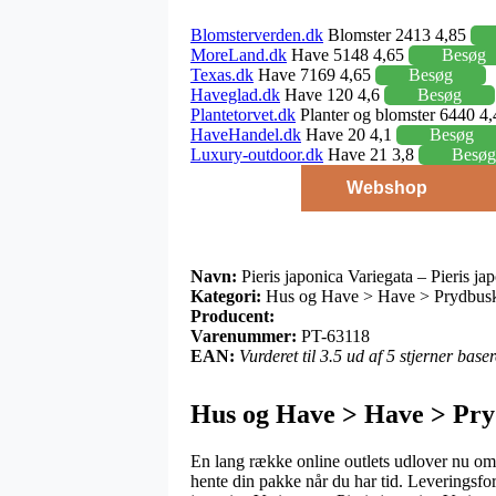
Blomsterverden.dk
Blomster 2413 4,85
MoreLand.dk
Have 5148 4,65
Besøg
Texas.dk
Have 7169 4,65
Besøg
Haveglad.dk
Have 120 4,6
Besøg
Plantetorvet.dk
Planter og blomster 6440 4
HaveHandel.dk
Have 20 4,1
Besøg
Luxury-outdoor.dk
Have 21 3,8
Besøg
Webshop
Navn:
Pieris japonica Variegata – Pieris ja
Kategori:
Hus og Have > Have > Prydbuske 
Producent:
Varenummer:
PT-63118
EAN:
Vurderet til 3.5 ud af 5 stjerner bas
Hus og Have > Have > Pryd
En lang række online outlets udlover nu om da
hente din pakke når du har tid. Leveringsfo