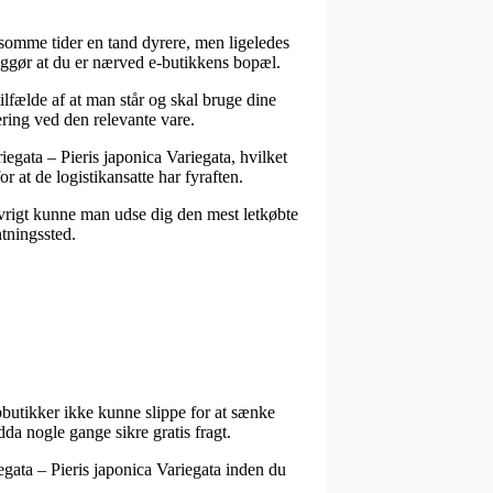
g somme tider en tand dyrere, men ligeledes
iggør at du er nærved e-butikkens bopæl.
lfælde af at man står og skal bruge dine
ering ved den relevante vare.
iegata – Pieris japonica Variegata, hvilket
r at de logistikansatte har fyraften.
 øvrigt kunne man udse dig den mest letkøbte
ntningssted.
ebbutikker ikke kunne slippe for at sænke
da nogle gange sikre gratis fragt.
iegata – Pieris japonica Variegata inden du