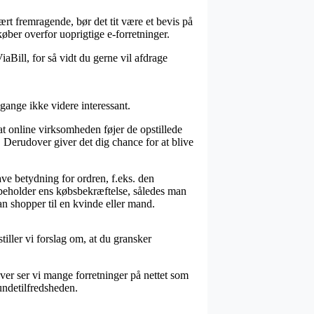
ært fremragende, bør det tit være et bevis på
øber overfor uoprigtige e-forretninger.
aBill, for så vidt du gerne vil afdrage
gange ikke videre interessant.
at online virksomheden føjer de opstillede
t. Derudover giver det dig chance for at blive
e betydning for ordren, f.eks. den
 beholder ens købsbekræftelse, således man
n shopper til en kvinde eller mand.
iller vi forslag om, at du gransker
er ser vi mange forretninger på nettet som
undetilfredsheden.