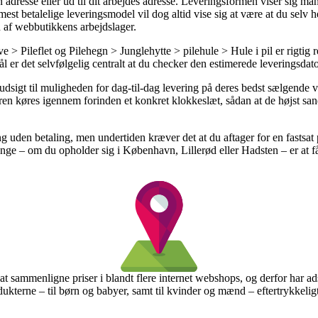
din adresse eller ud til dit arbejdes adresse. Leveringsformen viser sig 
est betalelige leveringsmodel vil dog altid vise sig at være at du selv
 af webbutikkens arbejdslager.
> Pileflet og Pilehegn > Junglehytte > pilehule > Hule i pil er rigtig 
er det selvfølgelig centralt at du checker den estimerede leveringsdato
 udsigt til muligheden for dag-til-dag levering på deres bedst sælgende
ren køres igennem forinden et konkret klokkeslæt, sådan at de højst san
ing uden betaling, men undertiden kræver det at du aftager for en fasts
ange – om du opholder sig i København, Lillerød eller Hadsten – er at få 
 at sammenligne priser i blandt flere internet webshops, og derfor har ad
ukterne – til børn og babyer, samt til kvinder og mænd – eftertrykkeli