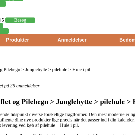
,45
Besøg
Produkter
Anmeldelser
Bedøm
 Pilehegn > Junglehytte > pilehule > Hule i pil
eret på 35 anmeldelser
let og Pilehegn > Junglehytte > pilehule > H
nde tidspunkt diverse forskellige fragtformer. Den mest moderne er lige 
ne afhente dine nye produkter lige præcis når det passer ind i din kalend
 levering ved køb af pilehule – Hule i pil.