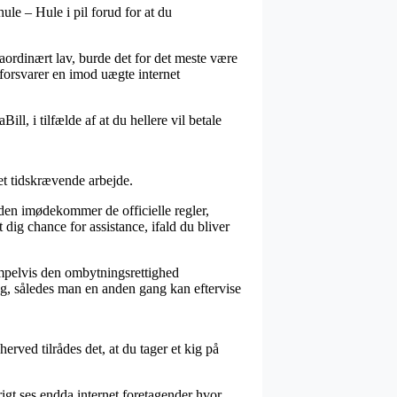
hule – Hule i pil forud for at du
traordinært lav, burde det for det meste være
 forsvarer en imod uægte internet
ll, i tilfælde af at du hellere vil betale
et tidskrævende arbejde.
den imødekommer de officielle regler,
 dig chance for assistance, ifald du bliver
empelvis den ombytningsrettighed
ng, således man en anden gang kan eftervise
rved tilrådes det, at du tager et kig på
igt ses endda internet foretagender hvor