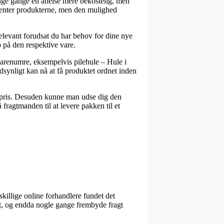
mange gange en anelse mere bekostelig, men
 henter produkterne, men den mulighed
relevant forudsat du har behov for dine nye
 på den respektive vare.
 varenumre, eksempelvis pilehule – Hule i
dsynligt kan nå at få produktet ordnet inden
at pris. Desuden kunne man udse dig den
fragtmanden til at levere pakken til et
skillige online forhandlere fundet det
gt, og endda nogle gange frembyde fragt