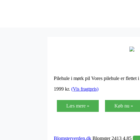
Pilehule i mørk pil Vores pilehule er flett
1999 kr.
(Vis fragtpris)
Læs mere »
Køb nu »
Blomsterverden.dk
Blomster 2413 4,85