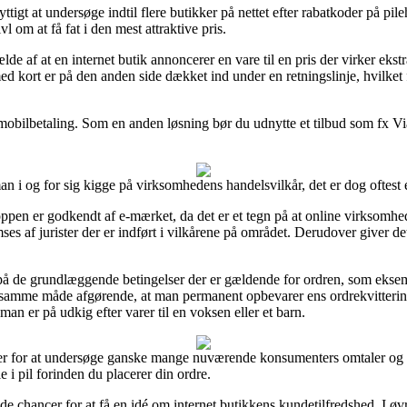
yttigt at undersøge indtil flere butikker på nettet efter rabatkoder på pile
l om at få fat i den mest attraktive pris.
lde af at en internet butik annoncerer en vare til en pris der virker eks
med kort er på den anden side dækket ind under en retningslinje, hvilket
r mobilbetaling. Som en anden løsning bør du udnytte et tilbud som fx ViaBi
n i og for sig kigge på virksomhedens handelsvilkår, det er dog oftest 
ppen er godkendt af e-mærket, da det er et tegn på at online virksomhe
ses af jurister der er indført i vilkårene på området. Derudover giver det
s på de grundlæggende betingelser der er gældende for ordren, som eks
 på samme måde afgørende, at man permanent opbevarer ens ordrekvitteri
man er på udkig efter varer til en voksen eller et barn.
eder for at undersøge ganske mange nuværende konsumenters omtaler og he
i pil forinden du placerer din ordre.
e chancer for at få en idé om internet butikkens kundetilfredshed. I øvr