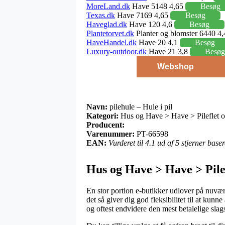
MoreLand.dk
Have 5148 4,65
Besøg
Texas.dk
Have 7169 4,65
Besøg
Haveglad.dk
Have 120 4,6
Besøg
Plantetorvet.dk
Planter og blomster 6440 4
HaveHandel.dk
Have 20 4,1
Besøg
Luxury-outdoor.dk
Have 21 3,8
Besøg
Webshop
Navn:
pilehule – Hule i pil
Kategori:
Hus og Have > Have > Pileflet og
Producent:
Varenummer:
PT-66598
EAN:
Vurderet til 4.1 ud af 5 stjerner bas
Hus og Have > Have > Pilef
En stor portion e-butikker udlover på nuvære
det så giver dig god fleksibilitet til at kun
og oftest endvidere den mest betalelige slags