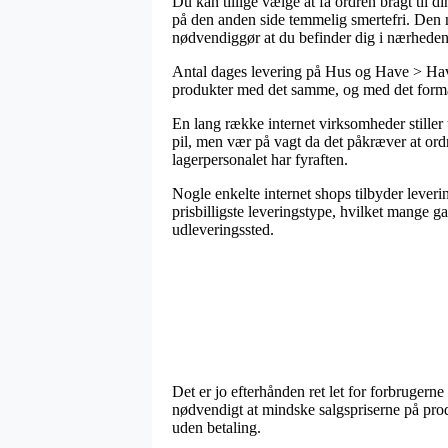
Du kan tillige vælge at få ordren bragt til 
på den anden side temmelig smertefri. Den m
nødvendiggør at du befinder dig i nærheden
Antal dages levering på Hus og Have > Have 
produkter med det samme, og med det formål 
En lang række internet virksomheder stiller
pil, men vær på vagt da det påkræver at ord
lagerpersonalet har fyraften.
Nogle enkelte internet shops tilbyder lever
prisbilligste leveringstype, hvilket mange g
udleveringssted.
Det er jo efterhånden ret let for forbrugerne
nødvendigt at mindske salgspriserne på prod
uden betaling.