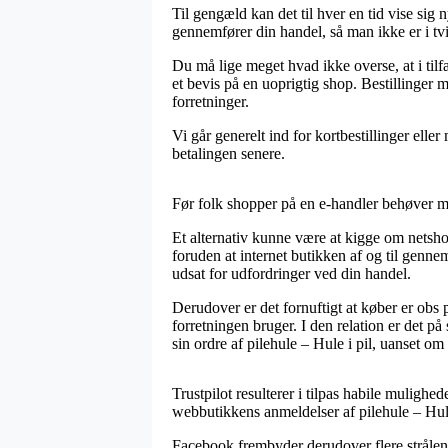
Til gengæld kan det til hver en tid vise sig n
gennemfører din handel, så man ikke er i tviv
Du må lige meget hvad ikke overse, at i tilfæ
et bevis på en uoprigtig shop. Bestillinger 
forretninger.
Vi går generelt ind for kortbestillinger elle
betalingen senere.
Før folk shopper på en e-handler behøver ma
Et alternativ kunne være at kigge om netsho
foruden at internet butikken af og til gennem
udsat for udfordringer ved din handel.
Derudover er det fornuftigt at køber er ob
forretningen bruger. I den relation er det
sin ordre af pilehule – Hule i pil, uanset om 
Trustpilot resulterer i tilpas habile muligh
webbutikkens anmeldelser af pilehule – Hule 
Facebook frembyder derudover flere strålend