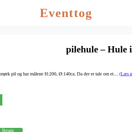
Eventtog
pilehule – Hule i
et i mørk pil og har målene H:200, Ø:140ca. Da der er tale om et…
(Læs 
Besøg