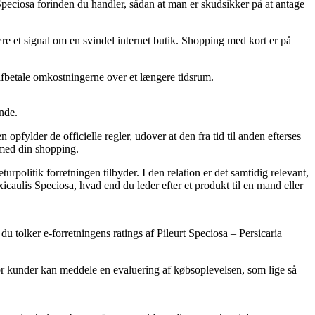
s Speciosa forinden du handler, sådan at man er skudsikker på at antage
ære et signal om en svindel internet butik. Shopping med kort er på
t afbetale omkostningerne over et længere tidsrum.
nde.
opfylder de officielle regler, udover at den fra tid til anden efterses
 med din shopping.
rpolitik forretningen tilbyder. I den relation er det samtidig relevant,
caulis Speciosa, hvad end du leder efter et produkt til en mand eller
du tolker e-forretningens ratings af Pileurt Speciosa – Persicaria
hvor kunder kan meddele en evaluering af købsoplevelsen, som lige så