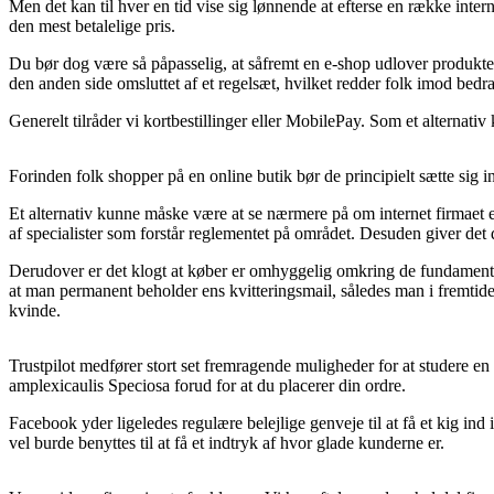
Men det kan til hver en tid vise sig lønnende at efterse en række inter
den mest betalelige pris.
Du bør dog være så påpasselig, at såfremt en e-shop udlover produkter 
den anden side omsluttet af et regelsæt, hvilket redder folk imod bedra
Generelt tilråder vi kortbestillinger eller MobilePay. Som et alternativ
Forinden folk shopper på en online butik bør de principielt sætte sig 
Et alternativ kunne måske være at se nærmere på om internet firmaet er v
af specialister som forstår reglementet på området. Desuden giver det 
Derudover er det klogt at køber er omhyggelig omkring de fundamentale r
at man permanent beholder ens kvitteringsmail, således man i fremtiden
kvinde.
Trustpilot medfører stort set fremragende muligheder for at studere en 
amplexicaulis Speciosa forud for at du placerer din ordre.
Facebook yder ligeledes regulære belejlige genveje til at få et kig in
vel burde benyttes til at få et indtryk af hvor glade kunderne er.