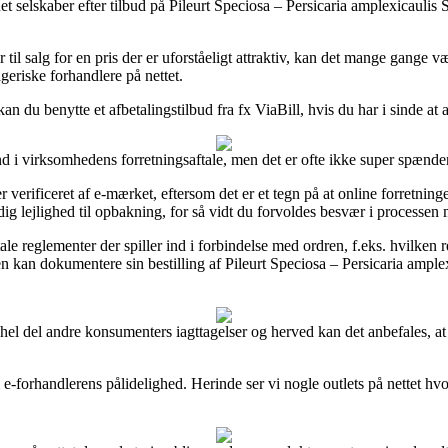
net selskaber efter tilbud på Pileurt Speciosa – Persicaria amplexicauli
til salg for en pris der er uforståeligt attraktiv, kan det mange gange v
geriske forhandlere på nettet.
 kan du benytte et afbetalingstilbud fra fx ViaBill, hvis du har i sinde a
ind i virksomhedens forretningsaftale, men det er ofte ikke super spænde
erificeret af e-mærket, eftersom det er et tegn på at online forretningen 
dig lejlighed til opbakning, for så vidt du forvoldes besvær i processen
eglementer der spiller ind i forbindelse med ordren, f.eks. hvilken retu
 kan dokumentere sin bestilling af Pileurt Speciosa – Persicaria amplexi
hel del andre konsumenters iagttagelser og herved kan det anbefales, at 
d i e-forhandlerens pålidelighed. Herinde ser vi nogle outlets på nettet 