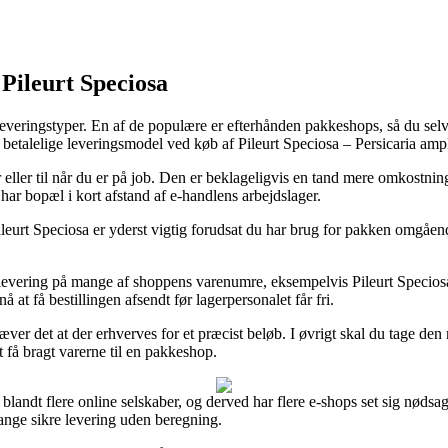
Pileurt Speciosa
 leveringstyper. En af de populære er efterhånden pakkeshops, så du selv 
betalelige leveringsmodel ved køb af Pileurt Speciosa – Persicaria amp
or eller til når du er på job. Den er beklageligvis en tand mere omkostn
har bopæl i kort afstand af e-handlens arbejdslager.
urt Speciosa er yderst vigtig forudsat du har brug for pakken omgående
evering på mange af shoppens varenumre, eksempelvis Pileurt Speciosa –
 at få bestillingen afsendt før lagerpersonalet får fri.
ver det at der erhverves for et præcist beløb. I øvrigt skal du tage den
t få bragt varerne til en pakkeshop.
 blandt flere online selskaber, og derved har flere e-shops set sig nødsa
gange sikre levering uden beregning.