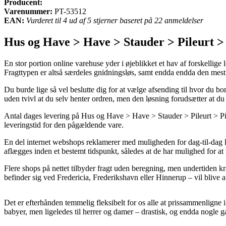
Producent:
Varenummer:
PT-53512
EAN:
Vurderet til 4 ud af 5 stjerner baseret på 22 anmeldelser
Hus og Have > Have > Stauder > Pileurt > 
En stor portion online varehuse yder i øjeblikket et hav af forskellige
Fragttypen er altså særdeles gnidningsløs, samt endda endda den mest 
Du burde lige så vel beslutte dig for at vælge afsending til hvor du b
uden tvivl at du selv henter ordren, men den løsning forudsætter at du 
Antal dages levering på Hus og Have > Have > Stauder > Pileurt > Pile
leveringstid for den pågældende vare.
En del internet webshops reklamerer med muligheden for dag-til-dag l
aflægges inden et bestemt tidspunkt, således at de har mulighed for at nå
Flere shops på nettet tilbyder fragt uden beregning, men undertiden kræ
befinder sig ved Fredericia, Frederikshavn eller Hinnerup – vil blive a
Det er efterhånden temmelig fleksibelt for os alle at prissammenligne i
babyer, men ligeledes til herrer og damer – drastisk, og endda nogle 