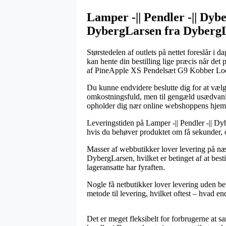
Lamper -|| Pendler -|| Dy
DybergLarsen fra Dyberg
Størstedelen af outlets på nettet foreslår i 
kan hente din bestilling lige præcis når det p
af PineApple XS Pendelsæt G9 Kobber Lo
Du kunne endvidere beslutte dig for at vælge 
omkostningsfuld, men til gengæld usædvanlig
opholder dig nær online webshoppens hjem
Leveringstiden på Lamper -|| Pendler -|| D
hvis du behøver produktet om få sekunder, og
Masser af webbutikker lover levering på 
DybergLarsen, hvilket er betinget af at besti
lageransatte har fyraften.
Nogle få netbutikker lover levering uden ber
metode til levering, hvilket oftest – hvad en
Det er meget fleksibelt for forbrugerne at 