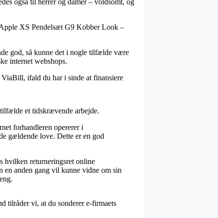
ledes også til herrer og damer – voldsomt, og
PineApple XS Pendelsæt G9 Kobber Look –
de god, så kunne det i nogle tilfælde være
lske internet webshops.
iaBill, ifald du har i sinde at finansiere
tilfælde et tidskrævende arbejde.
net forhandleren opererer i
de gældende love. Dette er en god
 hvilken returneringsret online
 man en anden gang vil kunne vidne om sin
eng.
d tilråder vi, at du sonderer e-firmaets