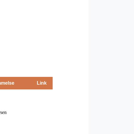
melse
Link
rsen