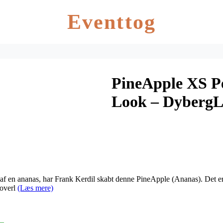
Eventtog
PineApple XS P
Look – DybergL
f en ananas, har Frank Kerdil skabt denne PineApple (Ananas). Det er
 overl
(Læs mere)