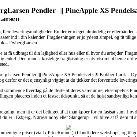
bergLarsen Pendler -|| PineApple XS Pende
Larsen
dag flere leveringsmuligheder. En der er meget almindelig er efterhånden 
asser ind i din kalender. Fragtløsningen er jo yderst simpel, og tit tillig
ok – DybergLarsen.
at få udbragt til din lejlighed eller hus eller til hvor du arbejder. Frag
 enkel. Den mindst kostelige fragtløsning er utvivlsomt at hente ordren 
sted.
ybergLarsen Pendler -|| PineApple XS Pendelsæt G9 Kobber Look – Dyber
 derfor er det øjensynligt vigtigt at du tjekker det forventede leverings
næstkommende hverdag på de fleste af deres varenumre, eksempelvis 
llingen placeres inden et fastsat tidspunkt, så at de højst sandsynligt ka
egning, men tit er det betinget af at man køber for en fastsat sum. I øv
d du er i Esbjerg, Nørresundby eller Slangerup – vil blive at få dem til at
sammenligne priser (via fx PriceRunner) i blandt flere webshops, og ti