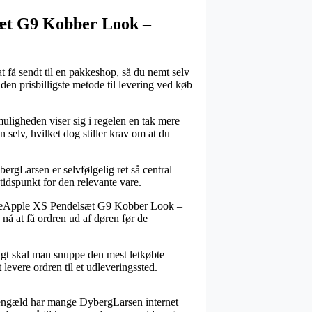
lsæt G9 Kobber Look –
at få sendt til en pakkeshop, så du nemt selv
e den prisbilligste metode til levering ved køb
tmuligheden viser sig i regelen en tak mere
selv, hvilket dog stiller krav om at du
gLarsen er selvfølgelig ret så central
tidspunkt for den relevante vare.
PineApple XS Pendelsæt G9 Kobber Look –
n nå at få ordren ud af døren før de
rigt skal man snuppe den mest letkøbte
 levere ordren til et udleveringssted.
l gengæld har mange DybergLarsen internet