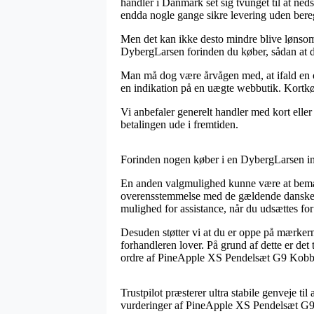
handler i Danmark set sig tvunget til at ned
endda nogle gange sikre levering uden bere
Men det kan ikke desto mindre blive lønsom
DybergLarsen forinden du køber, sådan at du
Man må dog være årvågen med, at ifald en on
en indikation på en uægte webbutik. Kortkøb 
Vi anbefaler generelt handler med kort eller 
betalingen ude i fremtiden.
Forinden nogen køber i en DybergLarsen inte
En anden valgmulighed kunne være at bemærk
overensstemmelse med de gældende danske re
mulighed for assistance, når du udsættes for
Desuden støtter vi at du er oppe på mærkern
forhandleren lover. På grund af dette er det
ordre af PineApple XS Pendelsæt G9 Kobber
Trustpilot præsterer ultra stabile genveje ti
vurderinger af PineApple XS Pendelsæt G9