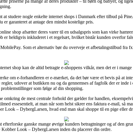
sætte priserne på mange af deres produkter – til børn og babyer, og lige
gning.
t at studere nogle enkelte internet shops i Danmark efter tilbud på 
 er garanteret at antage den mindst kostelige pris.
line shop afsætter deres varer til en udsalgspris som kan virke hamren
er heldigvis inkluderet i et regelsæt, hvilket bistår kunden overfor fa
MobilePay. Som et alternativ bør du overveje et afbetalingstilbud fra fx V
rnet shop kan de altid betragte e-shoppens vilkår, men det er i mange 
e om e-forhandleren er e-mærket, da det bør være et bevis på at inter
gler, udover at butikken nu og da gennemses af fagfolk der er inde i 
 problemstillinger som følge af din shopping.
e omkring de mest centrale forhold der gælder for handlen, eksempelvis
 tilmed essesentielt, at man når som helst sikrer ens faktura e-mail, så
 Look – DybergLarsen, hvad end man skal shoppe til en pige eller dr
l at efterforske ganske mange øvrige kunders betragtninger og af den grun
 Kobber Look – DybergLarsen inden du placerer din ordre.