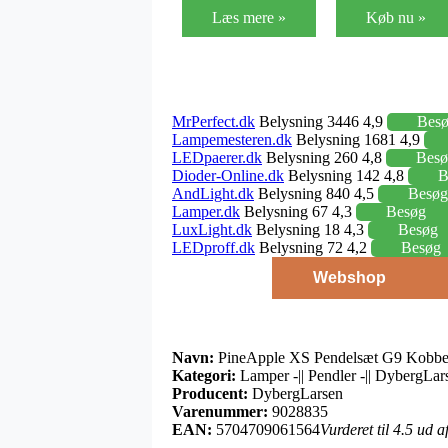
Læs mere »
Køb nu »
MrPerfect.dk
Belysning 3446 4,9
Bes
Lampemesteren.dk
Belysning 1681 4,9
LEDpaerer.dk
Belysning 260 4,8
Besø
Dioder-Online.dk
Belysning 142 4,8
B
AndLight.dk
Belysning 840 4,5
Besøg
Lamper.dk
Belysning 67 4,3
Besøg
LuxLight.dk
Belysning 18 4,3
Besøg
LEDproff.dk
Belysning 72 4,2
Besøg
Webshop
Navn:
PineApple XS Pendelsæt G9 Kobbe
Kategori:
Lamper -|| Pendler -|| DybergLa
Producent:
DybergLarsen
Varenummer:
9028835
EAN:
5704709061564
Vurderet til 4.5 ud 