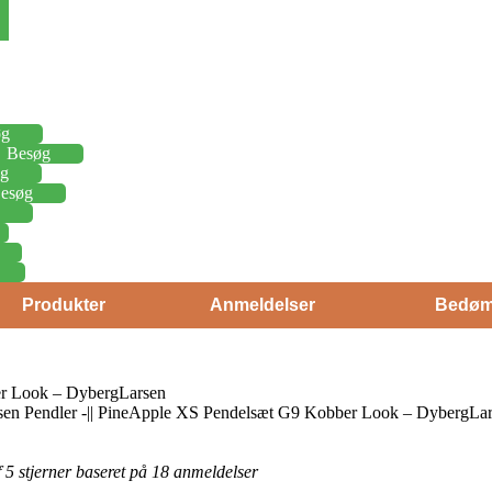
øg
Besøg
g
esøg
Produkter
Anmeldelser
Bedøm
r Look – DybergLarsen
rsen Pendler -|| PineApple XS Pendelsæt G9 Kobber Look – DybergLa
af 5 stjerner baseret på 18 anmeldelser