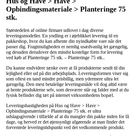
Hus og Have > Have >
Opbindingsmateriale > Planteringe 75
stk.
Størstedelen af online firmaer udlover i dag diverse
leveringsmodeller. En yndling er i øjeblikket levering til en
pakkeshop, hvor du kan afhente din nyindkøbte vare når det
passer dig. Fragtmuligheden er nemlig usædvanlig let gængelig,
og desuden derudover den mindst kostelige form for levering
ved køb af Planteringe 75 stk. – Planteringe 75 stk..
Du kunne endvidere tænke over at få produkterne sendt til din
lejlighed eller ud på din arbejdsplads. Leveringsformen viser sig
som oftest en tand mindre prisbillig, men ydermere ultra let
gængelig. Den mest betalelige leveringsmåde vil dog altid være
at hente produkterne selv, som desværre står og falder med at du
fysisk befinder dig tæt på internet virksomhedens bopæl.
Leveringshastigheden på Hus og Have > Have >
Opbindingsmateriale > Planteringe 75 stk. er ultra
udslagsgivende i tilfælde af at du mangler din pakke inden for få
dage, og herved er det øjensynligt afgørende at man finder det
forventede leveringstidspunkt ved det vedkommende produkt.