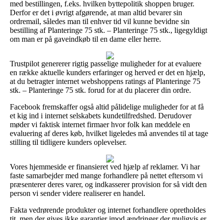
med bestillingen, f.eks. hvilken byttepolitik shoppen bruger.
Derfor er det i øvrigt afgørende, at man altid bevarer sin
ordremail, således man til enhver tid vil kunne bevidne sin
bestilling af Planteringe 75 stk. – Planteringe 75 stk., ligegyldigt
om man er på gaveindkøb til en dame eller herre.
Trustpilot genererer rigtig passelige muligheder for at evaluere
en række aktuelle kunders erfaringer og herved er det en hjælp,
at du betragter internet webshoppens ratings af Planteringe 75
stk. – Planteringe 75 stk. forud for at du placerer din ordre.
Facebook fremskaffer også altid pålidelige muligheder for at få
et kig ind i internet selskabets kundetilfredshed. Derudover
møder vi faktisk internet firmaer hvor folk kan meddele en
evaluering af deres køb, hvilket ligeledes må anvendes til at tage
stilling til tidligere kunders oplevelser.
Vores hjemmeside er finansieret ved hjælp af reklamer. Vi har
faste samarbejder med mange forhandlere på nettet eftersom vi
præsenterer deres varer, og indkasserer provision for så vidt den
person vi sender videre realiserer en handel.
Fakta vedrørende produkter og internet forhandlere opretholdes
tit, men der gives ikke garantier imod ændringer der muligvis er