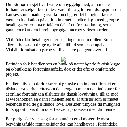
Du bør lige meget hvad være omhyggelig med, at når en e-
forhandler sælger bedst i test varer til salg for en udsalgspris som
kan ses som umådelig overkommelig, er det i nogle tilfælde
være en indikation på en fup internet handler. Køb med gængse
betalingskort er i hvert fald en del af en foranstaltning, som
garanterer kunden imod uoprigtige internet virksomheder.
Vi tilråder kortbetalinger eller betalinger med mobilen. Som
alternativ bør du drage nytte af et tilbud som eksempelvis
ViaBill, forudsat du gerne vil finansiere pengene over tid.
Forinden folk handler hos en butik på nettet bør de faktisk kigge
på e-butikkens forretningsaftale, dog er det ofte et omfattende
projekt.
Et alternativ kan derfor være at granske om internet firmaet er
tilsluttet e-mærket, eftersom det længe har været en indikator for
at online forretningen tilslutter sig dansk lovgivning, tillige med
at webshoppen en gang i mellem ses til af jurister som er meget
bekendte med de gældende love. Desuden tilbydes du mulighed
for support, hvis du møder besvær i processen med din handel.
For øvrigt slår vi et slag for at kunden er klar over de mest
betydningsfulde retningslinjer der kan håndhæves i forbindelse