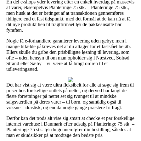
En del e-shops yder levering efter en enkelt hverdag på massevis
af varer, eksempelvis Planteringe 75 stk. – Planteringe 75 stk.,
men husk at det er betinget af at transaktionen gennemføres
tidligere end et fast tidspunkt, med det formål at de kan nå at få
dit nye produkt hen til fragtfirmaet før de pakkeansatte har
fyraften.
Nogle få e-forhandlere garanterer levering uden gebyr, men i
mange tilfælde påkræves det at du aftager for et fastslået beløb.
Ellers skulle du gribe den prisbilligste løsning til levering, som
ofte – uden hensyn til om man opholder sig i Næstved, Solrød
Strand eller Sæby – vil være at få bragt ordren til et
udleveringssted.
Det har vist sig at være ultra fleksibelt for alle at søge sig frem til
priser hos forskellige outlets på nettet, og derved har langt de
fleste forretninger på nettet set sig tvunget til at mindske
salgsværdien på deres varer – til børn, og samtidig også til
voksne – drastisk, og endda nogle gange præstere fri fragt.
Derfor kan det trods alt vise sig smart at checke et par forskellige
internet varehuse i Danmark efter udsalg på Planteringe 75 stk. –
Planteringe 75 stk. før du gennemfører din bestilling, således at
man er skudsikker på at modtage den bedste pris.