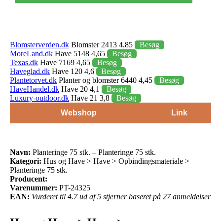
Blomsterverden.dk
Blomster 2413 4,85
Besøg
MoreLand.dk
Have 5148 4,65
Besøg
Texas.dk
Have 7169 4,65
Besøg
Haveglad.dk
Have 120 4,6
Besøg
Plantetorvet.dk
Planter og blomster 6440 4,45
Besøg
HaveHandel.dk
Have 20 4,1
Besøg
Luxury-outdoor.dk
Have 21 3,8
Besøg
Webshop
Link
Navn:
Planteringe 75 stk. – Planteringe 75 stk.
Kategori:
Hus og Have > Have > Opbindingsmateriale >
Planteringe 75 stk.
Producent:
Varenummer:
PT-24325
EAN:
Vurderet til 4.7 ud af 5 stjerner baseret på 27 anmeldelser