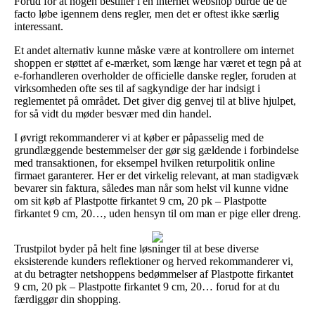
Forud for at nogen bestiller i en internet webshop burde de de
facto løbe igennem dens regler, men det er oftest ikke særlig
interessant.
Et andet alternativ kunne måske være at kontrollere om internet
shoppen er støttet af e-mærket, som længe har været et tegn på at
e-forhandleren overholder de officielle danske regler, foruden at
virksomheden ofte ses til af sagkyndige der har indsigt i
reglementet på området. Det giver dig genvej til at blive hjulpet,
for så vidt du møder besvær med din handel.
I øvrigt rekommanderer vi at køber er påpasselig med de
grundlæggende bestemmelser der gør sig gældende i forbindelse
med transaktionen, for eksempel hvilken returpolitik online
firmaet garanterer. Her er det virkelig relevant, at man stadigvæk
bevarer sin faktura, således man når som helst vil kunne vidne
om sit køb af Plastpotte firkantet 9 cm, 20 pk – Plastpotte
firkantet 9 cm, 20…, uden hensyn til om man er pige eller dreng.
Trustpilot byder på helt fine løsninger til at bese diverse
eksisterende kunders reflektioner og herved rekommanderer vi,
at du betragter netshoppens bedømmelser af Plastpotte firkantet
9 cm, 20 pk – Plastpotte firkantet 9 cm, 20… forud for at du
færdiggør din shopping.