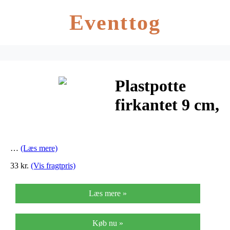
Eventtog
Plastpotte
firkantet 9 cm,
20 pk –
Plastpotte
…
(Læs mere)
firkantet 9 cm,
33 kr.
(Vis fragtpris)
20…
Læs mere »
Køb nu »