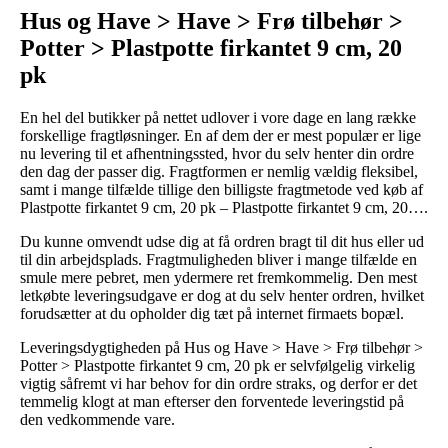
Hus og Have > Have > Frø tilbehør >
Potter > Plastpotte firkantet 9 cm, 20
pk
En hel del butikker på nettet udlover i vore dage en lang række
forskellige fragtløsninger. En af dem der er mest populær er lige
nu levering til et afhentningssted, hvor du selv henter din ordre
den dag der passer dig. Fragtformen er nemlig vældig fleksibel,
samt i mange tilfælde tillige den billigste fragtmetode ved køb af
Plastpotte firkantet 9 cm, 20 pk – Plastpotte firkantet 9 cm, 20….
Du kunne omvendt udse dig at få ordren bragt til dit hus eller ud
til din arbejdsplads. Fragtmuligheden bliver i mange tilfælde en
smule mere pebret, men ydermere ret fremkommelig. Den mest
letkøbte leveringsudgave er dog at du selv henter ordren, hvilket
forudsætter at du opholder dig tæt på internet firmaets bopæl.
Leveringsdygtigheden på Hus og Have > Have > Frø tilbehør >
Potter > Plastpotte firkantet 9 cm, 20 pk er selvfølgelig virkelig
vigtig såfremt vi har behov for din ordre straks, og derfor er det
temmelig klogt at man efterser den forventede leveringstid på
den vedkommende vare.