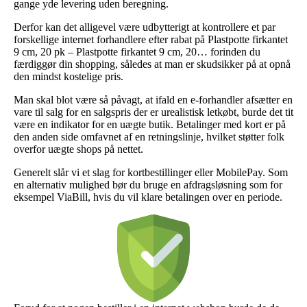
gange yde levering uden beregning.
Derfor kan det alligevel være udbytterigt at kontrollere et par
forskellige internet forhandlere efter rabat på Plastpotte firkantet
9 cm, 20 pk – Plastpotte firkantet 9 cm, 20… forinden du
færdiggør din shopping, således at man er skudsikker på at opnå
den mindst kostelige pris.
Man skal blot være så påvagt, at ifald en e-forhandler afsætter en
vare til salg for en salgspris der er urealistisk letkøbt, burde det tit
være en indikator for en uægte butik. Betalinger med kort er på
den anden side omfavnet af en retningslinje, hvilket støtter folk
overfor uægte shops på nettet.
Generelt slår vi et slag for kortbestillinger eller MobilePay. Som
en alternativ mulighed bør du bruge en afdragsløsning som for
eksempel ViaBill, hvis du vil klare betalingen over en periode.