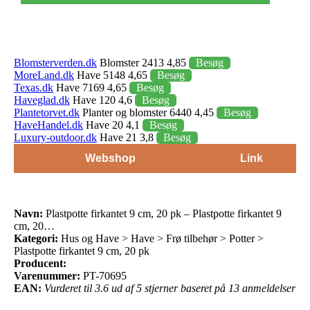
Blomsterverden.dk
Blomster 2413 4,85
Besøg
MoreLand.dk
Have 5148 4,65
Besøg
Texas.dk
Have 7169 4,65
Besøg
Haveglad.dk
Have 120 4,6
Besøg
Plantetorvet.dk
Planter og blomster 6440 4,45
Besøg
HaveHandel.dk
Have 20 4,1
Besøg
Luxury-outdoor.dk
Have 21 3,8
Besøg
Webshop
Link
Navn:
Plastpotte firkantet 9 cm, 20 pk – Plastpotte firkantet 9
cm, 20…
Kategori:
Hus og Have > Have > Frø tilbehør > Potter >
Plastpotte firkantet 9 cm, 20 pk
Producent:
Varenummer:
PT-70695
EAN:
Vurderet til 3.6 ud af 5 stjerner baseret på 13 anmeldelser