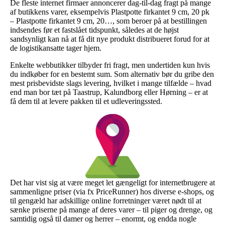
De fleste internet firmaer annoncerer dag-til-dag fragt på mange
af butikkens varer, eksempelvis Plastpotte firkantet 9 cm, 20 pk
– Plastpotte firkantet 9 cm, 20…, som beroer på at bestillingen
indsendes før et fastslået tidspunkt, således at de højst
sandsynligt kan nå at få dit nye produkt distribueret forud for at
de logistikansatte tager hjem.
Enkelte webbutikker tilbyder fri fragt, men undertiden kun hvis
du indkøber for en bestemt sum. Som alternativ bør du gribe den
mest prisbevidste slags levering, hvilket i mange tilfælde – hvad
end man bor tæt på Taastrup, Kalundborg eller Hørning – er at
få dem til at levere pakken til et udleveringssted.
Det har vist sig at være meget let gængeligt for internetbrugere at
sammenligne priser (via fx PriceRunner) hos diverse e-shops, og
til gengæld har adskillige online forretninger været nødt til at
sænke priserne på mange af deres varer – til piger og drenge, og
samtidig også til damer og herrer – enormt, og endda nogle