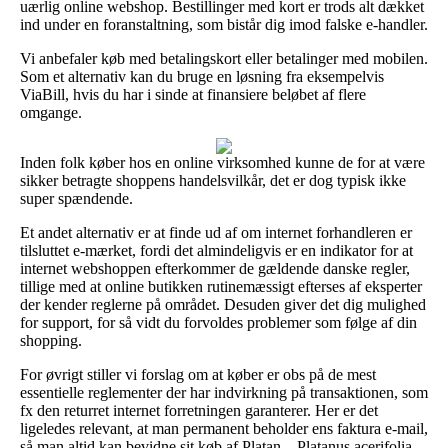
uærlig online webshop. Bestillinger med kort er trods alt dækket
ind under en foranstaltning, som bistår dig imod falske e-handler.
Vi anbefaler køb med betalingskort eller betalinger med mobilen.
Som et alternativ kan du bruge en løsning fra eksempelvis
ViaBill, hvis du har i sinde at finansiere beløbet af flere
omgange.
Inden folk køber hos en online virksomhed kunne de for at være
sikker betragte shoppens handelsvilkår, det er dog typisk ikke
super spændende.
Et andet alternativ er at finde ud af om internet forhandleren er
tilsluttet e-mærket, fordi det almindeligvis er en indikator for at
internet webshoppen efterkommer de gældende danske regler,
tillige med at online butikken rutinemæssigt efterses af eksperter
der kender reglerne på området. Desuden giver det dig mulighed
for support, for så vidt du forvoldes problemer som følge af din
shopping.
For øvrigt stiller vi forslag om at køber er obs på de mest
essentielle reglementer der har indvirkning på transaktionen, som
fx den returret internet forretningen garanterer. Her er det
ligeledes relevant, at man permanent beholder ens faktura e-mail,
så man altid kan bevidne sit køb af Platan – Platanus acerifolia,