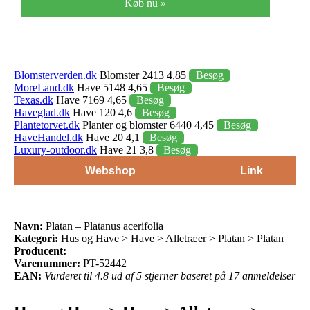
Køb nu »
Blomsterverden.dk
Blomster 2413 4,85
Besøg
MoreLand.dk
Have 5148 4,65
Besøg
Texas.dk
Have 7169 4,65
Besøg
Haveglad.dk
Have 120 4,6
Besøg
Plantetorvet.dk
Planter og blomster 6440 4,45
Besøg
HaveHandel.dk
Have 20 4,1
Besøg
Luxury-outdoor.dk
Have 21 3,8
Besøg
Webshop
Link
Navn:
Platan – Platanus acerifolia
Kategori:
Hus og Have > Have > Alletræer > Platan > Platan
Producent:
Varenummer:
PT-52442
EAN:
Vurderet til 4.8 ud af 5 stjerner baseret på 17 anmeldelser