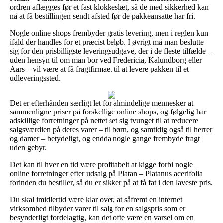
ordren aflægges før et fast klokkeslæt, så de med sikkerhed kan
nå at få bestillingen sendt afsted før de pakkeansatte har fri.
Nogle online shops frembyder gratis levering, men i reglen kun
ifald der handles for et præcist beløb. I øvrigt må man beslutte
sig for den prisbilligste leveringsudgave, der i de fleste tilfælde –
uden hensyn til om man bor ved Fredericia, Kalundborg eller
Aars – vil være at få fragtfirmaet til at levere pakken til et
udleveringssted.
Det er efterhånden særligt let for almindelige mennesker at
sammenligne priser på forskellige online shops, og følgelig har
adskillige forretninger på nettet set sig tvunget til at reducere
salgsværdien på deres varer – til børn, og samtidig også til herrer
og damer – betydeligt, og endda nogle gange frembyde fragt
uden gebyr.
Det kan til hver en tid være profitabelt at kigge forbi nogle
online forretninger efter udsalg på Platan – Platanus acerifolia
forinden du bestiller, så du er sikker på at få fat i den laveste pris.
Du skal imidlertid være klar over, at såfremt en internet
virksomhed tilbyder varer til salg for en salgspris som er
besynderligt fordelagtig, kan det ofte være en varsel om en