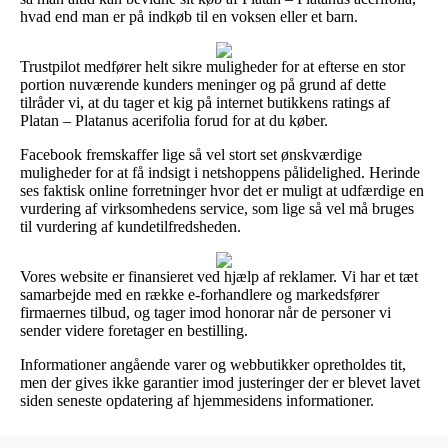
hvad end man er på indkøb til en voksen eller et barn.
Trustpilot medfører helt sikre muligheder for at efterse en stor
portion nuværende kunders meninger og på grund af dette
tilråder vi, at du tager et kig på internet butikkens ratings af
Platan – Platanus acerifolia forud for at du køber.
Facebook fremskaffer lige så vel stort set ønskværdige
muligheder for at få indsigt i netshoppens pålidelighed. Herinde
ses faktisk online forretninger hvor det er muligt at udfærdige en
vurdering af virksomhedens service, som lige så vel må bruges
til vurdering af kundetilfredsheden.
Vores website er finansieret ved hjælp af reklamer. Vi har et tæt
samarbejde med en række e-forhandlere og markedsfører
firmaernes tilbud, og tager imod honorar når de personer vi
sender videre foretager en bestilling.
Informationer angående varer og webbutikker opretholdes tit,
men der gives ikke garantier imod justeringer der er blevet lavet
siden seneste opdatering af hjemmesidens informationer.