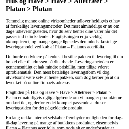
Hus og Have > Have > Alletræer >
Platan > Platan
Temmelig mange online virksomheder udlover heldigvis et hav
af forskellige leveringsmetoder. Det mest almindelige er nu om
dage udleveringssteder, hvor du selv henter dine varer når det
passer ind i din kalender. Fragtløsningen er jo vældig
ukompliceret, og mange gange ligeledes den mindst kostelige
leveringsmodel ved køb af Platan – Platanus acerifolia.
Du burde endvidere påtænke at bestille pakken til levering til din
bopæl eller til adressen på dit arbejde. Leveringsmetoden er
gennemsnitligt et hak mindre prisbillig, men tillige yderst
uproblematisk. Den mest betalelige leveringsform vil dog
utvivlsomt være selv at hente pakken, som dog beroer på at du
lever tæt på online firmaets adresse.
Fragttiden på Hus og Have > Have > Alletræer > Platan >
Platan er naturligvis rigtig afgørende om vi mangler produkterne
om kort tid, og derfor er det komplet passende at du ser
leveringstiden for det pågældende produkt.
En lang række internet selskaber frembyder muligheden for dag-
til-dag levering på mange af butikkens produkter, eksempelvis
Platan – Platanus acerifolia, som trods alt er underforstået at