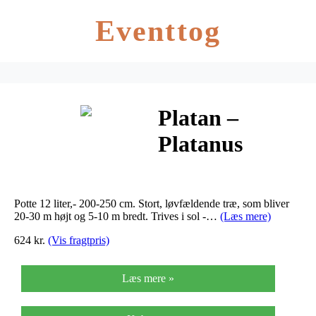
Eventtog
Platan –
Platanus
acerifolia
Potte 12 liter,- 200-250 cm. Stort, løvfældende træ, som bliver
20-30 m højt og 5-10 m bredt. Trives i sol -…
(Læs mere)
624 kr.
(Vis fragtpris)
Læs mere »