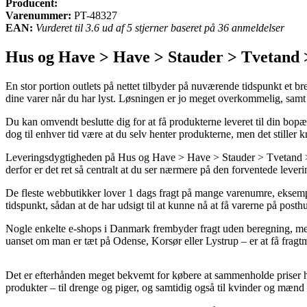
Producent:
Varenummer:
PT-48327
EAN:
Vurderet til 3.6 ud af 5 stjerner baseret på 36 anmeldelser
Hus og Have > Have > Stauder > Tvetand >
En stor portion outlets på nettet tilbyder på nuværende tidspunkt et 
dine varer når du har lyst. Løsningen er jo meget overkommelig, samt
Du kan omvendt beslutte dig for at få produkterne leveret til din bopæl
dog til enhver tid være at du selv henter produkterne, men det stiller 
Leveringsdygtigheden på Hus og Have > Have > Stauder > Tvetand > Ple
derfor er det ret så centralt at du ser nærmere på den forventede lever
De fleste webbutikker lover 1 dags fragt på mange varenumre, eksempel
tidspunkt, sådan at de har udsigt til at kunne nå at få varerne på post
Nogle enkelte e-shops i Danmark frembyder fragt uden beregning, men f
uanset om man er tæt på Odense, Korsør eller Lystrup – er at få fragtman
Det er efterhånden meget bekvemt for købere at sammenholde priser hos 
produkter – til drenge og piger, og samtidig også til kvinder og mænd 