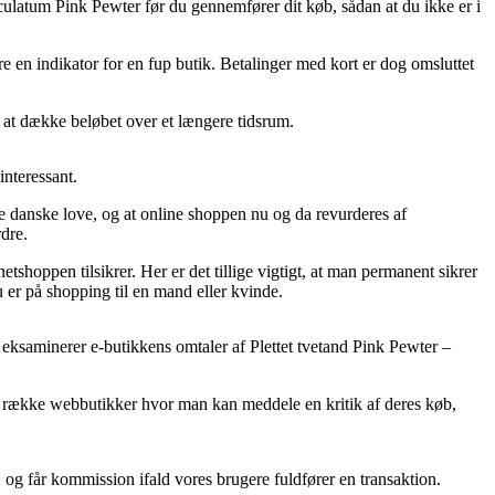
aculatum Pink Pewter før du gennemfører dit køb, sådan at du ikke er i
e en indikator for en fup butik. Betalinger med kort er dog omsluttet
r at dække beløbet over et længere tidsrum.
interessant.
e danske love, og at online shoppen nu og da revurderes af
dre.
tshoppen tilsikrer. Her er det tillige vigtigt, at man permanent sikrer
 er på shopping til en mand eller kvinde.
 eksaminerer e-butikkens omtaler af Plettet tvetand Pink Pewter –
n række webbutikker hvor man kan meddele en kritik af deres køb,
 og får kommission ifald vores brugere fuldfører en transaktion.