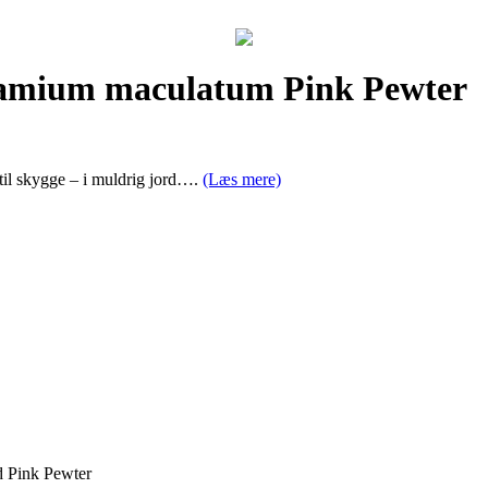
 Lamium maculatum Pink Pewter
til skygge – i muldrig jord….
(Læs mere)
d Pink Pewter