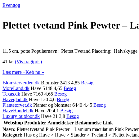
Eventtog
Plettet tvetand Pink Pewter –
11,5 cm. potte Populærnavn: Plettet Tvetand Placering: Halvskygge 
41 kr.
(Vis fragtpris)
Læs mere »
Køb nu »
Blomsterverden.dk
Blomster 2413 4,85
Besøg
MoreLand.dk
Have 5148 4,65
Besøg
Texas.dk
Have 7169 4,65
Besøg
Haveglad.dk
Have 120 4,6
Besøg
Plantetorvet.dk
Planter og blomster 6440 4,45
Besøg
HaveHandel.dk
Have 20 4,1
Besøg
Luxury-outdoor.dk
Have 21 3,8
Besøg
Webshop
Produkter
Anmeldelser
Bedømmelse
Link
Navn:
Plettet tvetand Pink Pewter – Lamium maculatum Pink Pewter
Kategori:
Hus og Have > Have > Stauder > Tvetand > Plettet tvetan