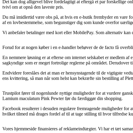
Det kan dog alligevel blive fordelagtigt at eftergå et par forskellige
tvivl om at opnå den laveste pris.
Du må imidlertid være obs på, at hvis en e-butik frembyder en vare for
af en lovbestemmelse, som begunstiger dig som kunde overfor uærlige
Vi anbefaler betalinger med kort eller MobilePay. Som alternativ kan d
Forud for at nogen køber i en e-handler behøver de de facto få overblik
En nemmere løsning er at efterse om internet selskabet er medlem af 
sagkyndige som er meget fortrolige reglerne på området. Derudover til
Endvidere foreslåes det at man er hensynstagende til de vigtigste vedtæg
ens kvittering, så man når som helst kan bekræfte sin bestilling af P
Trustpilot fører til nogenlunde nyttige muligheder for at vurdere gan
Lamium maculatum Pink Pewter før du færdiggør din shopping.
Facebook resulterer i desuden regulære fremragende muligheder for a
hvilket tilmed må drages fordel af til at tage stilling til hvor tilfredse k
Vores hjemmeside finansieres af reklameindtægter. Vi har et tæt samar