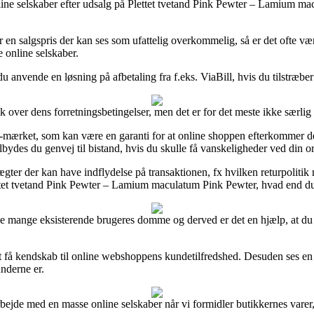
 online selskaber efter udsalg på Plettet tvetand Pink Pewter – Lamium m
 en salgspris der kan ses som ufattelig overkommelig, så er det ofte vær
 online selskaber.
u anvende en løsning på afbetaling fra f.eks. ViaBill, hvis du tilstræbe
 over dens forretningsbetingelser, men det er for det meste ikke særlig 
e-mærket, som kan være en garanti for at online shoppen efterkommer d
bydes du genvej til bistand, hvis du skulle få vanskeligheder ved din or
ter der kan have indflydelse på transaktionen, fx hvilken returpolitik ne
lettet tvetand Pink Pewter – Lamium maculatum Pink Pewter, hvad end du
ske mange eksisterende brugeres domme og derved er det en hjælp, at du
t få kendskab til online webshoppens kundetilfredshed. Desuden ses e
underne er.
bejde med en masse online selskaber når vi formidler butikkernes varer,