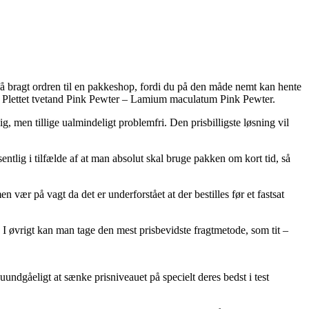
 få bragt ordren til en pakkeshop, fordi du på den måde nemt kan hente
 af Plettet tvetand Pink Pewter – Lamium maculatum Pink Pewter.
, men tillige ualmindeligt problemfri. Den prisbilligste løsning vil
lig i tilfælde af at man absolut skal bruge pakken om kort tid, så
r på vagt da det er underforstået at der bestilles før et fastsat
 I øvrigt kan man tage den mest prisbevidste fragtmetode, som tit –
undgåeligt at sænke prisniveauet på specielt deres bedst i test