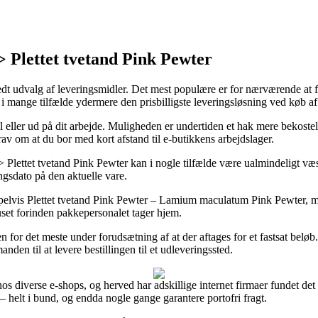
 Plettet tvetand Pink Pewter
bredt udvalg af leveringsmidler. Det mest populære er for nærværende at
 i mange tilfælde ydermere den prisbilligste leveringsløsning ved køb
 eller ud på dit arbejde. Muligheden er undertiden et hak mere bekostelig
krav om at du bor med kort afstand til e-butikkens arbejdslager.
ttet tvetand Pink Pewter kan i nogle tilfælde være ualmindeligt væsent
ingsdato på den aktuelle vare.
vis Plettet tvetand Pink Pewter – Lamium maculatum Pink Pewter, men væ
huset forinden pakkepersonalet tager hjem.
or det meste under forudsætning af at der aftages for et fastsat beløb.
den til at levere bestillingen til et udleveringssted.
diverse e-shops, og herved har adskillige internet firmaer fundet det u
– helt i bund, og endda nogle gange garantere portofri fragt.