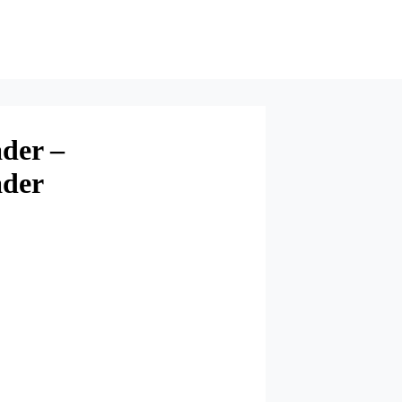
der –
ader