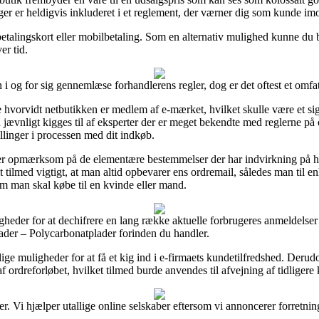
ger er heldigvis inkluderet i et reglement, der værner dig som kunde im
d betalingskort eller mobilbetaling. Som en alternativ mulighed kunne du 
er tid.
 og for sig gennemlæse forhandlerens regler, dog er det oftest et omfat
 hvorvidt netbutikken er medlem af e-mærket, hvilket skulle være et sig
jævnligt kigges til af eksperter der er meget bekendte med reglerne på o
illinger i processen med dit indkøb.
u er opmærksom på de elementære bestemmelser der har indvirkning på 
 tilmed vigtigt, at man altid opbevarer ens ordremail, således man til e
m man skal købe til en kvinde eller mand.
ligheder for at dechifrere en lang række aktuelle forbrugeres anmeldelse
ader – Polycarbonatplader forinden du handler.
e muligheder for at få et kig ind i e-firmaets kundetilfredshed. Derud
ordreforløbet, hvilket tilmed burde anvendes til afvejning af tidligere 
 Vi hjælper utallige online selskaber eftersom vi annoncerer forretninge