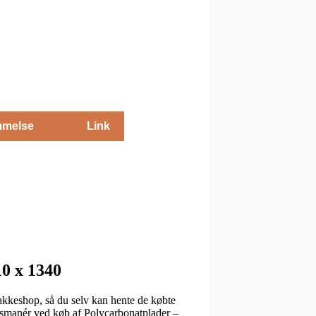
melse
Link
0 x 1340
pakkeshop, så du selv kan hente de købte
ingsmanér ved køb af Polycarbonatplader –