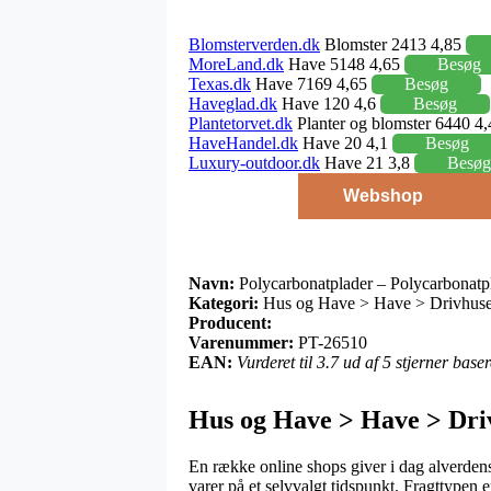
Blomsterverden.dk
Blomster 2413 4,85
MoreLand.dk
Have 5148 4,65
Besøg
Texas.dk
Have 7169 4,65
Besøg
Haveglad.dk
Have 120 4,6
Besøg
Plantetorvet.dk
Planter og blomster 6440 4
HaveHandel.dk
Have 20 4,1
Besøg
Luxury-outdoor.dk
Have 21 3,8
Besøg
Webshop
Navn:
Polycarbonatplader – Polycarbonatp
Kategori:
Hus og Have > Have > Drivhuse 
Producent:
Varenummer:
PT-26510
EAN:
Vurderet til 3.7 ud af 5 stjerner bas
Hus og Have > Have > Driv
En række online shops giver i dag alverdens
varer på et selvvalgt tidspunkt. Fragttypen 