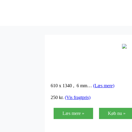
610 x 1340 ,  6 mm…
(Læs mere)
250 kr.
(Vis fragtpris)
Læs mere »
Køb nu »