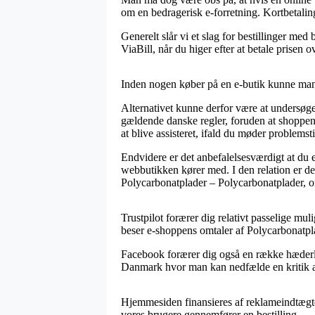
om en bedragerisk e-forretning. Kortbetalin
Generelt slår vi et slag for bestillinger me
ViaBill, når du higer efter at betale prisen ov
Inden nogen køber på en e-butik kunne man i
Alternativet kunne derfor være at undersøge
gældende danske regler, foruden at shoppen 
at blive assisteret, ifald du møder problemst
Endvidere er det anbefalelsesværdigt at d
webbutikken kører med. I den relation er det
Polycarbonatplader – Polycarbonatplader, o
Trustpilot forærer dig relativt passelige mu
beser e-shoppens omtaler af Polycarbonatpl
Facebook forærer dig også en række hæderlig
Danmark hvor man kan nedfælde en kritik af 
Hjemmesiden finansieres af reklameindtægter.
vores brugere gennemfører en bestilling.