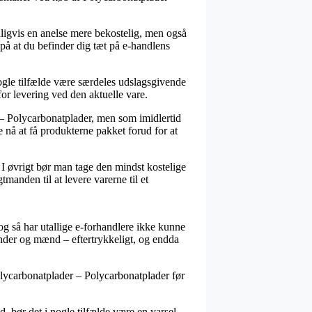
anligvis en anelse mere bekostelig, men også
 på at du befinder dig tæt på e-handlens
le tilfælde være særdeles udslagsgivende
 for levering ved den aktuelle vare.
 – Polycarbonatplader, men som imidlertid
e nå at få produkterne pakket forud for at
 I øvrigt bør man tage den mindst kostelige
manden til at levere varerne til et
, og så har utallige e-forhandlere ikke kunne
inder og mænd – eftertrykkeligt, og endda
olycarbonatplader – Polycarbonatplader før
, bør det i nogle tilfælde være en varsel