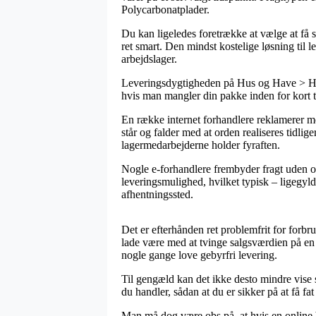
Polycarbonatplader.
Du kan ligeledes foretrække at vælge at få s
ret smart. Den mindst kostelige løsning til 
arbejdslager.
Leveringsdygtigheden på Hus og Have > Hav
hvis man mangler din pakke inden for kort tid
En række internet forhandlere reklamerer m
står og falder med at orden realiseres tidlig
lagermedarbejderne holder fyraften.
Nogle e-forhandlere frembyder fragt uden om
leveringsmulighed, hvilket typisk – ligegyldi
afhentningssted.
Det er efterhånden ret problemfrit for forbru
lade være med at tvinge salgsværdien på en 
nogle gange love gebyrfri levering.
Til gengæld kan det ikke desto mindre vise 
du handler, sådan at du er sikker på at få fat 
Man må dog være obs på, at hvis en online b