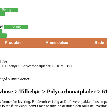
Besøg
,45
Besøg
Produkter
Anmeldelser
Bedøm
lader
> Tilbehør > Polycarbonatplader > 610 x 1340
eret på 5 anmeldelser
huse > Tilbehør > Polycarbonatplader > 61
 former for levering. En favorit er i dag at få afleveret pakken hos en 
er jo ret så fleksibel, samt i mange tilfælde desuden den billigste lever