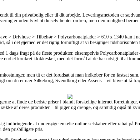
endt til din privatbolig eller til dit arbejde. Leveringsmetoden er sædv
levering er uden tvivl at du selv henter ordren, men den mulighed beroer
e > Drivhuse > Tilbehør > Polycarbonatplader > 610 x 1340 kan i nog
, så i det øjemed er det rigtig fornuftigt at vi besigtiger tidshorisonten
ed 1 dags fragt på de fleste produkter, eksempelvis Polycarbonatplader
ere end et konkret klokkeslæt, med det formål at de har udsigt til at kunn
kostninger, men tit er det forudsat at man indkøber for en fastsat sum.
gt om du er nær Silkeborg, Svendborg eller Assens – vil blive at få fragt
gerne at finde de bedste priser i blandt forskellige internet forretninger
række af deres produkter – til piger og drenge, og samtidig også til kv
sig indbringende at undersøge enkelte online selskaber efter rabat på P
i den prisbilligste pris.
utik frembyder en vare til en udsalgspris som kan ses som kolossalt god