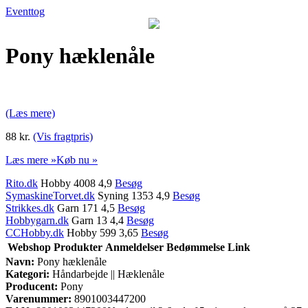
Eventtog
Pony hæklenåle
(Læs mere)
88 kr.
(Vis fragtpris)
Læs mere »
Køb nu »
Rito.dk
Hobby 4008 4,9
Besøg
SymaskineTorvet.dk
Syning 1353 4,9
Besøg
Strikkes.dk
Garn 171 4,5
Besøg
Hobbygarn.dk
Garn 13 4,4
Besøg
CCHobby.dk
Hobby 599 3,65
Besøg
Webshop
Produkter
Anmeldelser
Bedømmelse
Link
Navn:
Pony hæklenåle
Kategori:
Håndarbejde || Hæklenåle
Producent:
Pony
Varenummer:
8901003447200