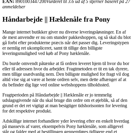
EAN:
8901003447200
Vurderet til 3.6 ud af 5 stjerner baseret på 27
anmeldelser
Håndarbejde || Hæklenåle fra Pony
Mange internet butikker giver nu diverse leveringsløsninger. En af
de mest anvendte er nu om stunder pakkeshoppen, og så skal du blot
gå forbi efter produkterne præcis når det passer dig. Leveringstypen
er nemlig ret ukompliceret, samt tit tillige den billigste
leveringsmulighed ved køb af Pony hæklenåle.
Du burde omvendt påtænke at få ordren leveret hjem til hvor du bor
eller til adressen hvor du arbejder. Fragtmetoden er tit en tak dyrere,
men tillige usædvanlig nem. Den billigste mulighed for fragt vil dog
altid vise sig at være at hente ordren selv, men dette afhænger af at
du befinder dig lige ved online webshoppens tilholdssted.
Fragtperioden på Håndarbejde || Hæklenåle er jo temmelig
udslagsgivende når du skal bruge din ordre om et øjeblik, så af den
grund er det ret vigtigt at man besigtiger tidshorisonten for levering
for det respektive produkt.
Adskillige internet forhandlere yder levering efter en enkelt hverdag
på massevis af varer, eksempelvis Pony hæklenåle, som alligevel
står og falder med at bestillingen gennemføres tidligere end et