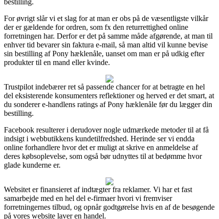
bestilling.
For øvrigt slår vi et slag for at man er obs på de væsentligste vilkår
der er gældende for ordren, som fx den returrettighed online
forretningen har. Derfor er det på samme måde afgørende, at man til
enhver tid bevarer sin faktura e-mail, så man altid vil kunne bevise
sin bestilling af Pony hæklenåle, uanset om man er på udkig efter
produkter til en mand eller kvinde.
Trustpilot indebærer ret så passende chancer for at betragte en hel
del eksisterende konsumenters reflektioner og herved er det smart, at
du sonderer e-handlens ratings af Pony hæklenåle før du lægger din
bestilling.
Facebook resulterer i derudover nogle udmærkede metoder til at få
indsigt i webbutikkens kundetilfredshed. Herinde ser vi endda
online forhandlere hvor det er muligt at skrive en anmeldelse af
deres købsoplevelse, som også bør udnyttes til at bedømme hvor
glade kunderne er.
Websitet er finansieret af indtægter fra reklamer. Vi har et fast
samarbejde med en hel del e-firmaer hvori vi fremviser
forretningernes tilbud, og opnår godtgørelse hvis en af de besøgende
på vores website laver en handel.