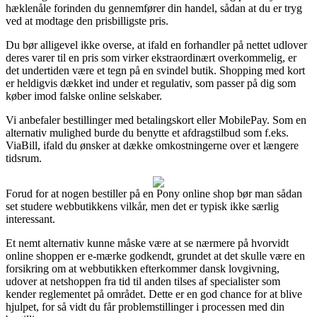
hæklenåle forinden du gennemfører din handel, sådan at du er tryg
ved at modtage den prisbilligste pris.
Du bør alligevel ikke overse, at ifald en forhandler på nettet udlover
deres varer til en pris som virker ekstraordinært overkommelig, er
det undertiden være et tegn på en svindel butik. Shopping med kort
er heldigvis dækket ind under et regulativ, som passer på dig som
køber imod falske online selskaber.
Vi anbefaler bestillinger med betalingskort eller MobilePay. Som en
alternativ mulighed burde du benytte et afdragstilbud som f.eks.
ViaBill, ifald du ønsker at dække omkostningerne over et længere
tidsrum.
Forud for at nogen bestiller på en Pony online shop bør man sådan
set studere webbutikkens vilkår, men det er typisk ikke særlig
interessant.
Et nemt alternativ kunne måske være at se nærmere på hvorvidt
online shoppen er e-mærke godkendt, grundet at det skulle være en
forsikring om at webbutikken efterkommer dansk lovgivning,
udover at netshoppen fra tid til anden tilses af specialister som
kender reglementet på området. Dette er en god chance for at blive
hjulpet, for så vidt du får problemstillinger i processen med din