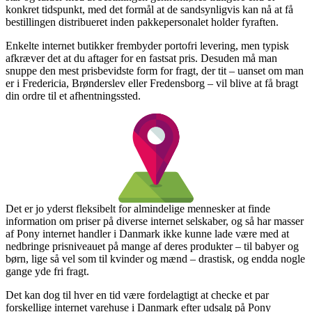
konkret tidspunkt, med det formål at de sandsynligvis kan nå at få
bestillingen distribueret inden pakkepersonalet holder fyraften.
Enkelte internet butikker frembyder portofri levering, men typisk
afkræver det at du aftager for en fastsat pris. Desuden må man
snuppe den mest prisbevidste form for fragt, der tit – uanset om man
er i Fredericia, Brønderslev eller Fredensborg – vil blive at få bragt
din ordre til et afhentningssted.
Det er jo yderst fleksibelt for almindelige mennesker at finde
information om priser på diverse internet selskaber, og så har masser
af Pony internet handler i Danmark ikke kunne lade være med at
nedbringe prisniveauet på mange af deres produkter – til babyer og
børn, lige så vel som til kvinder og mænd – drastisk, og endda nogle
gange yde fri fragt.
Det kan dog til hver en tid være fordelagtigt at checke et par
forskellige internet varehuse i Danmark efter udsalg på Pony