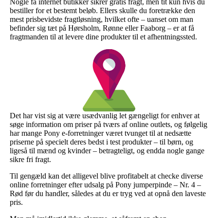
Nogle få internet butikker sikrer gratis fragt, men tit kun hvis du
bestiller for et bestemt beløb. Ellers skulle du foretrække den
mest prisbevidste fragtløsning, hvilket ofte – uanset om man
befinder sig tæt på Hørsholm, Rønne eller Faaborg – er at få
fragtmanden til at levere dine produkter til et afhentningssted.
Det har vist sig at være usædvanlig let gængeligt for enhver at
søge information om priser på tværs af online outlets, og følgelig
har mange Pony e-forretninger været tvunget til at nedsætte
priserne på specielt deres bedst i test produkter – til børn, og
ligeså til mænd og kvinder – betragteligt, og endda nogle gange
sikre fri fragt.
Til gengæld kan det alligevel blive profitabelt at checke diverse
online forretninger efter udsalg på Pony jumperpinde – Nr. 4 –
Rød før du handler, således at du er tryg ved at opnå den laveste
pris.