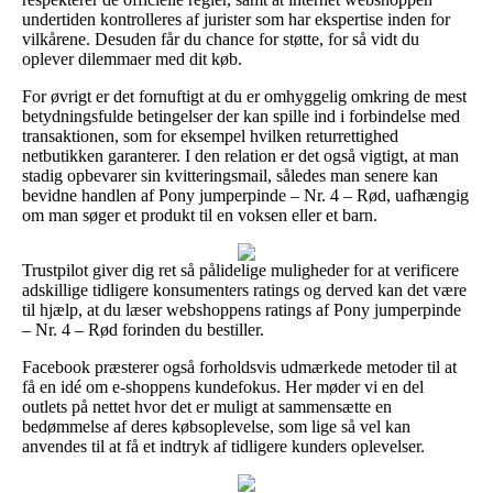
undertiden kontrolleres af jurister som har ekspertise inden for
vilkårene. Desuden får du chance for støtte, for så vidt du
oplever dilemmaer med dit køb.
For øvrigt er det fornuftigt at du er omhyggelig omkring de mest
betydningsfulde betingelser der kan spille ind i forbindelse med
transaktionen, som for eksempel hvilken returrettighed
netbutikken garanterer. I den relation er det også vigtigt, at man
stadig opbevarer sin kvitteringsmail, således man senere kan
bevidne handlen af Pony jumperpinde – Nr. 4 – Rød, uafhængig
om man søger et produkt til en voksen eller et barn.
Trustpilot giver dig ret så pålidelige muligheder for at verificere
adskillige tidligere konsumenters ratings og derved kan det være
til hjælp, at du læser webshoppens ratings af Pony jumperpinde
– Nr. 4 – Rød forinden du bestiller.
Facebook præsterer også forholdsvis udmærkede metoder til at
få en idé om e-shoppens kundefokus. Her møder vi en del
outlets på nettet hvor det er muligt at sammensætte en
bedømmelse af deres købsoplevelse, som lige så vel kan
anvendes til at få et indtryk af tidligere kunders oplevelser.