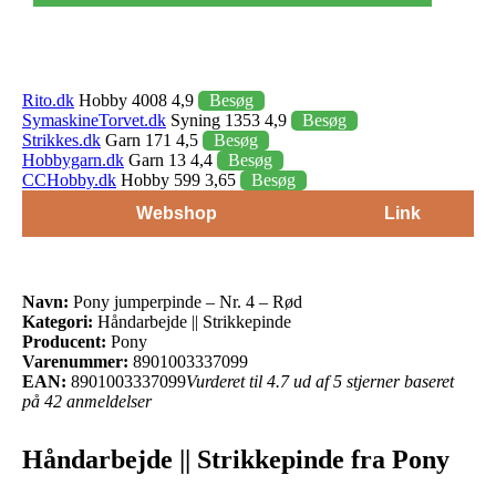
Rito.dk
Hobby 4008 4,9
Besøg
SymaskineTorvet.dk
Syning 1353 4,9
Besøg
Strikkes.dk
Garn 171 4,5
Besøg
Hobbygarn.dk
Garn 13 4,4
Besøg
CCHobby.dk
Hobby 599 3,65
Besøg
Webshop
Link
Navn:
Pony jumperpinde – Nr. 4 – Rød
Kategori:
Håndarbejde || Strikkepinde
Producent:
Pony
Varenummer:
8901003337099
EAN:
8901003337099
Vurderet til 4.7 ud af 5 stjerner baseret
på 42 anmeldelser
Håndarbejde || Strikkepinde fra Pony