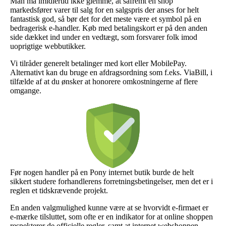
Man må imidlertid ikke glemme, at såfremt en shop
markedsfører varer til salg for en salgspris der anses for helt
fantastisk god, så bør det for det meste være et symbol på en
bedragerisk e-handler. Køb med betalingskort er på den anden
side dækket ind under en vedtægt, som forsvarer folk imod
uoprigtige webbutikker.
Vi tilråder generelt betalinger med kort eller MobilePay.
Alternativt kan du bruge en afdragsordning som f.eks. ViaBill, i
tilfælde af at du ønsker at honorere omkostningerne af flere
omgange.
Før nogen handler på en Pony internet butik burde de helt
sikkert studere forhandlerens forretningsbetingelser, men det er i
reglen et tidskrævende projekt.
En anden valgmulighed kunne være at se hvorvidt e-firmaet er
e-mærke tilsluttet, som ofte er en indikator for at online shoppen
respekterer de officielle regler, samt at internet webshoppen