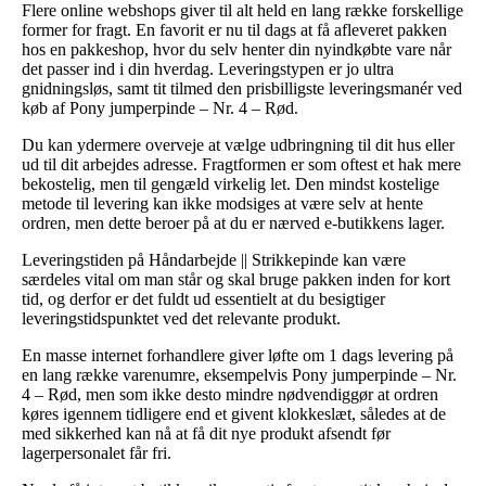
Flere online webshops giver til alt held en lang række forskellige
former for fragt. En favorit er nu til dags at få afleveret pakken
hos en pakkeshop, hvor du selv henter din nyindkøbte vare når
det passer ind i din hverdag. Leveringstypen er jo ultra
gnidningsløs, samt tit tilmed den prisbilligste leveringsmanér ved
køb af Pony jumperpinde – Nr. 4 – Rød.
Du kan ydermere overveje at vælge udbringning til dit hus eller
ud til dit arbejdes adresse. Fragtformen er som oftest et hak mere
bekostelig, men til gengæld virkelig let. Den mindst kostelige
metode til levering kan ikke modsiges at være selv at hente
ordren, men dette beroer på at du er nærved e-butikkens lager.
Leveringstiden på Håndarbejde || Strikkepinde kan være
særdeles vital om man står og skal bruge pakken inden for kort
tid, og derfor er det fuldt ud essentielt at du besigtiger
leveringstidspunktet ved det relevante produkt.
En masse internet forhandlere giver løfte om 1 dags levering på
en lang række varenumre, eksempelvis Pony jumperpinde – Nr.
4 – Rød, men som ikke desto mindre nødvendiggør at ordren
køres igennem tidligere end et givent klokkeslæt, således at de
med sikkerhed kan nå at få dit nye produkt afsendt før
lagerpersonalet får fri.