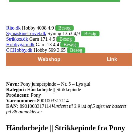
Rito.dk
Hobby 4008 4,9
Besøg
SymaskineTorvet.dk
Syning 1353 4,9
Besøg
Strikkes.dk
Garn 171 4,5
Besøg
Hobbygarn.dk
Garn 13 4,4
Besøg
CCHobby.dk
Hobby 599 3,65
Besøg
Webshop
Link
Navn:
Pony jumperpinde – Nr. 5 – Lys gul
Kategori:
Håndarbejde || Strikkepinde
Producent:
Pony
Varenummer:
8901003317114
EAN:
8901003317114
Vurderet til 3.9 ud af 5 stjerner baseret
på 38 anmeldelser
Håndarbejde || Strikkepinde fra Pony