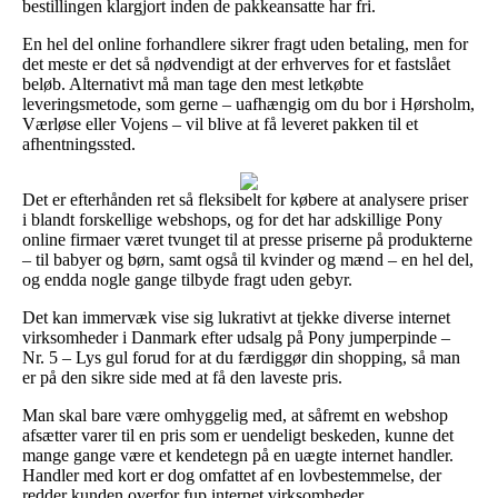
bestillingen klargjort inden de pakkeansatte har fri.
En hel del online forhandlere sikrer fragt uden betaling, men for
det meste er det så nødvendigt at der erhverves for et fastslået
beløb. Alternativt må man tage den mest letkøbte
leveringsmetode, som gerne – uafhængig om du bor i Hørsholm,
Værløse eller Vojens – vil blive at få leveret pakken til et
afhentningssted.
Det er efterhånden ret så fleksibelt for købere at analysere priser
i blandt forskellige webshops, og for det har adskillige Pony
online firmaer været tvunget til at presse priserne på produkterne
– til babyer og børn, samt også til kvinder og mænd – en hel del,
og endda nogle gange tilbyde fragt uden gebyr.
Det kan immervæk vise sig lukrativt at tjekke diverse internet
virksomheder i Danmark efter udsalg på Pony jumperpinde –
Nr. 5 – Lys gul forud for at du færdiggør din shopping, så man
er på den sikre side med at få den laveste pris.
Man skal bare være omhyggelig med, at såfremt en webshop
afsætter varer til en pris som er uendeligt beskeden, kunne det
mange gange være et kendetegn på en uægte internet handler.
Handler med kort er dog omfattet af en lovbestemmelse, der
redder kunden overfor fup internet virksomheder.