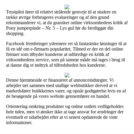
Trustpilot fører til relativt strålende genveje til at studere en
række øvrige forbrugeres evalueringer og af den grund
rekommanderer vi, at du gransker online virksomhedens kritik af
Pony jumperpinde – Nr. 5 – Lys gul før du færdiggør din
shopping.
Facebook frembringer ydermere ret så fantastiske løsninger til at
få en idé om e-firmaets popularitet. Tilmed er der en del online
firmaer som tilbyder kunderne at udfærdige en kritik af
virksomhedens service, som på samme måde må tages i brug til
at danne dig et indtryk af tilfredsheden hos kunderne.
Denne hjemmeside er finansieret af annonceindtægter. Vi
arbejder tæt sammen med utallige webbutikker derved at vi
markedsfører butikkernes varer, og opnår godtgørelse hvis en af
de besøgende på vores website gennemfører en handel.
Orientering omkring produkter og online outlets vedligeholdes
hele tiden, men vi ønsker ikke at tage ansvar for ændringer der
eventuelt er udarbejdet efter at vi senest opdaterede de viste
informationer.