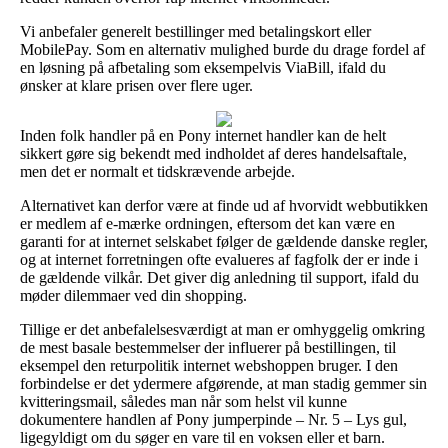
Vi anbefaler generelt bestillinger med betalingskort eller
MobilePay. Som en alternativ mulighed burde du drage fordel af
en løsning på afbetaling som eksempelvis ViaBill, ifald du
ønsker at klare prisen over flere uger.
Inden folk handler på en Pony internet handler kan de helt
sikkert gøre sig bekendt med indholdet af deres handelsaftale,
men det er normalt et tidskrævende arbejde.
Alternativet kan derfor være at finde ud af hvorvidt webbutikken
er medlem af e-mærke ordningen, eftersom det kan være en
garanti for at internet selskabet følger de gældende danske regler,
og at internet forretningen ofte evalueres af fagfolk der er inde i
de gældende vilkår. Det giver dig anledning til support, ifald du
møder dilemmaer ved din shopping.
Tillige er det anbefalelsesværdigt at man er omhyggelig omkring
de mest basale bestemmelser der influerer på bestillingen, til
eksempel den returpolitik internet webshoppen bruger. I den
forbindelse er det ydermere afgørende, at man stadig gemmer sin
kvitteringsmail, således man når som helst vil kunne
dokumentere handlen af Pony jumperpinde – Nr. 5 – Lys gul,
ligegyldigt om du søger en vare til en voksen eller et barn.