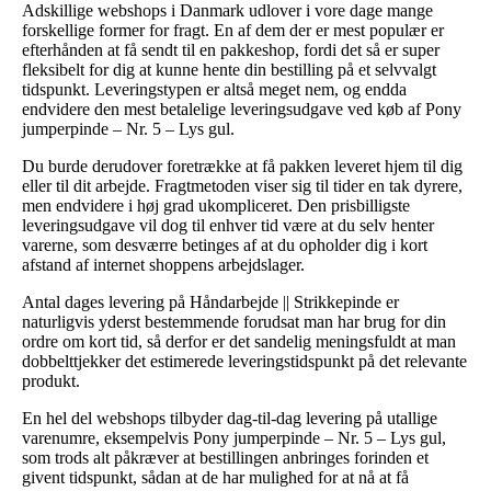
Adskillige webshops i Danmark udlover i vore dage mange
forskellige former for fragt. En af dem der er mest populær er
efterhånden at få sendt til en pakkeshop, fordi det så er super
fleksibelt for dig at kunne hente din bestilling på et selvvalgt
tidspunkt. Leveringstypen er altså meget nem, og endda
endvidere den mest betalelige leveringsudgave ved køb af Pony
jumperpinde – Nr. 5 – Lys gul.
Du burde derudover foretrække at få pakken leveret hjem til dig
eller til dit arbejde. Fragtmetoden viser sig til tider en tak dyrere,
men endvidere i høj grad ukompliceret. Den prisbilligste
leveringsudgave vil dog til enhver tid være at du selv henter
varerne, som desværre betinges af at du opholder dig i kort
afstand af internet shoppens arbejdslager.
Antal dages levering på Håndarbejde || Strikkepinde er
naturligvis yderst bestemmende forudsat man har brug for din
ordre om kort tid, så derfor er det sandelig meningsfuldt at man
dobbelttjekker det estimerede leveringstidspunkt på det relevante
produkt.
En hel del webshops tilbyder dag-til-dag levering på utallige
varenumre, eksempelvis Pony jumperpinde – Nr. 5 – Lys gul,
som trods alt påkræver at bestillingen anbringes forinden et
givent tidspunkt, sådan at de har mulighed for at nå at få