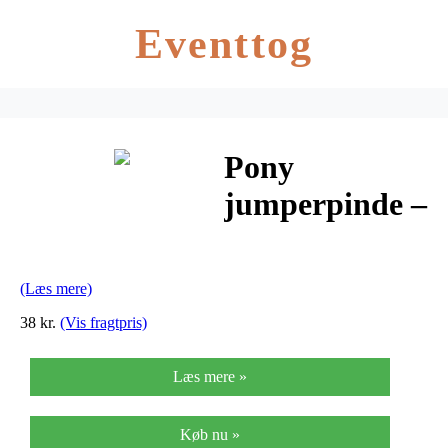
Eventtog
Pony
jumperpinde –
Nr. 5 – Lys gul
(Læs mere)
38 kr.
(Vis fragtpris)
Læs mere »
Køb nu »