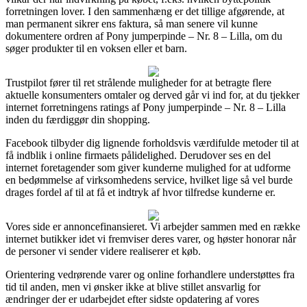
forretningen lover. I den sammenhæng er det tillige afgørende, at
man permanent sikrer ens faktura, så man senere vil kunne
dokumentere ordren af Pony jumperpinde – Nr. 8 – Lilla, om du
søger produkter til en voksen eller et barn.
Trustpilot fører til ret strålende muligheder for at betragte flere
aktuelle konsumenters omtaler og derved går vi ind for, at du tjekker
internet forretningens ratings af Pony jumperpinde – Nr. 8 – Lilla
inden du færdiggør din shopping.
Facebook tilbyder dig lignende forholdsvis værdifulde metoder til at
få indblik i online firmaets pålidelighed. Derudover ses en del
internet foretagender som giver kunderne mulighed for at udforme
en bedømmelse af virksomhedens service, hvilket lige så vel burde
drages fordel af til at få et indtryk af hvor tilfredse kunderne er.
Vores side er annoncefinansieret. Vi arbejder sammen med en række
internet butikker idet vi fremviser deres varer, og høster honorar når
de personer vi sender videre realiserer et køb.
Orientering vedrørende varer og online forhandlere understøttes fra
tid til anden, men vi ønsker ikke at blive stillet ansvarlig for
ændringer der er udarbejdet efter sidste opdatering af vores