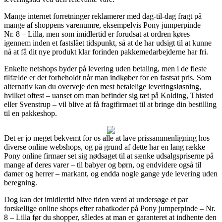
Mange internet forretninger reklamerer med dag-til-dag fragt på
mange af shoppens varenumre, eksempelvis Pony jumperpinde –
Nr. 8 – Lilla, men som imidlertid er forudsat at ordren køres
igennem inden et fastslået tidspunkt, så at de har udsigt til at kunne
nå at få dit nye produkt klar forinden pakkemedarbejderne har fri.
Enkelte netshops byder på levering uden betaling, men i de fleste
tilfælde er det forbeholdt når man indkøber for en fastsat pris. Som
alternativ kan du overveje den mest betalelige leveringsløsning,
hvilket oftest – uanset om man befinder sig tæt på Kolding, Thisted
eller Svenstrup – vil blive at få fragtfirmaet til at bringe din bestilling
til en pakkeshop.
Det er jo meget bekvemt for os alle at lave prissammenligning hos
diverse online webshops, og på grund af dette har en lang række
Pony online firmaer set sig nødsaget til at sænke udsalgspriserne på
mange af deres varer – til babyer og børn, og endvidere også til
damer og herrer – markant, og endda nogle gange yde levering uden
beregning.
Dog kan det imidlertid blive tiden værd at undersøge et par
forskellige online shops efter rabatkoder på Pony jumperpinde – Nr.
8 – Lilla før du shopper, således at man er garanteret at indhente den