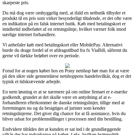
skarpeste pris.
Du må dog være omhyggelig med, at ifald en netbutik tilbyder et
produkt til en pris som virker besynderligt tiltalende, er det ofte være
en indikation på en falsk internet butik. Køb med betalingskort er
imidlertid indbefattet af en retningslinje, hvilket værner folk imod
uærlige internet forhandlere.
Vi anbefaler køb med betalingskort eller MobilePay. Alternativt
burde du drage fordel af et afdragstilbud fra fx ViaBill, såfremt du
gerne vil dække beløbet over en periode.
Forud for at nogen køber hos en Pony netshop bør man for at være
på den sikre side gennemlæse netshoppens handelsvilkår, dog er det
typisk et tidskrævende arbejde.
En nem løsning er at se nærmere på om online firmaet er e-mærke
godkendt, grundet at det skulle være en antydning af at e-
forhandleren efterkommer de danske retningslinjer, tillige med at
forretningen nu og da besigtiges af jurister som kender
retningslinjerne. Det giver dig chance for at få assistance, hvis du
bliver udsat for problemstillinger i processen med din bestilling.
Endvidere tilrådes det at kunden er sat ind i de grundlæggende
vilkår der har indvirkning på købet, f.eks. hvilken byttepolitik