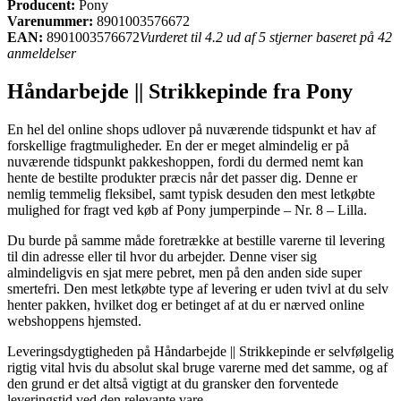
Producent:
Pony
Varenummer:
8901003576672
EAN:
8901003576672
Vurderet til 4.2 ud af 5 stjerner baseret på 42
anmeldelser
Håndarbejde || Strikkepinde fra Pony
En hel del online shops udlover på nuværende tidspunkt et hav af
forskellige fragtmuligheder. En der er meget almindelig er på
nuværende tidspunkt pakkeshoppen, fordi du dermed nemt kan
hente de bestilte produkter præcis når det passer dig. Denne er
nemlig temmelig fleksibel, samt typisk desuden den mest letkøbte
mulighed for fragt ved køb af Pony jumperpinde – Nr. 8 – Lilla.
Du burde på samme måde foretrække at bestille varerne til levering
til din adresse eller til hvor du arbejder. Denne viser sig
almindeligvis en sjat mere pebret, men på den anden side super
smertefri. Den mest letkøbte type af levering er uden tvivl at du selv
henter pakken, hvilket dog er betinget af at du er nærved online
webshoppens hjemsted.
Leveringsdygtigheden på Håndarbejde || Strikkepinde er selvfølgelig
rigtig vital hvis du absolut skal bruge varerne med det samme, og af
den grund er det altså vigtigt at du gransker den forventede
leveringstid ved den relevante vare.