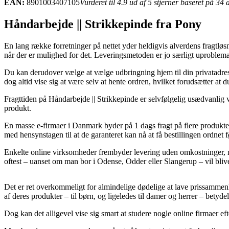
EAN:
8901003407105
Vurderet til 4.9 ud af 5 stjerner baseret på 34
Håndarbejde || Strikkepinde fra Pony
En lang række forretninger på nettet yder heldigvis alverdens fragtløsni
når der er mulighed for det. Leveringsmetoden er jo særligt uproblema
Du kan derudover vælge at vælge udbringning hjem til din privatadresse
dog altid vise sig at være selv at hente ordren, hvilket forudsætter at
Fragttiden på Håndarbejde || Strikkepinde er selvfølgelig usædvanlig væ
produkt.
En masse e-firmaer i Danmark byder på 1 dags fragt på flere produkter,
med hensynstagen til at de garanteret kan nå at få bestillingen ordnet
Enkelte online virksomheder frembyder levering uden omkostninger, men
oftest – uanset om man bor i Odense, Odder eller Slangerup – vil blive a
Det er ret overkommeligt for almindelige dødelige at lave prissammenli
af deres produkter – til børn, og ligeledes til damer og herrer – betyde
Dog kan det alligevel vise sig smart at studere nogle online firmaer e