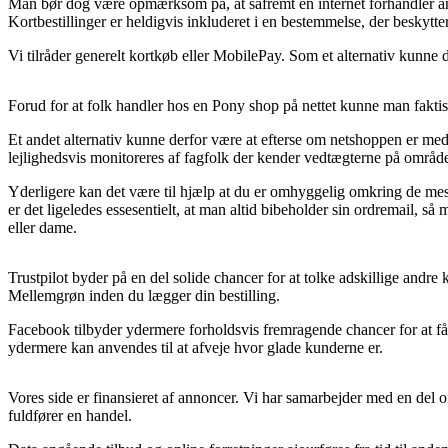
Man bør dog være opmærksom på, at såfremt en internet forhandler anno
Kortbestillinger er heldigvis inkluderet i en bestemmelse, der beskytte
Vi tilråder generelt kortkøb eller MobilePay. Som et alternativ kunne du
Forud for at folk handler hos en Pony shop på nettet kunne man fakt
Et andet alternativ kunne derfor være at efterse om netshoppen er medl
lejlighedsvis monitoreres af fagfolk der kender vedtægterne på område
Yderligere kan det være til hjælp at du er omhyggelig omkring de mest 
er det ligeledes essesentielt, at man altid bibeholder sin ordremail
eller dame.
Trustpilot byder på en del solide chancer for at tolke adskillige andr
Mellemgrøn inden du lægger din bestilling.
Facebook tilbyder ydermere forholdsvis fremragende chancer for at få
ydermere kan anvendes til at afveje hvor glade kunderne er.
Vores side er finansieret af annoncer. Vi har samarbejder med en del 
fuldfører en handel.