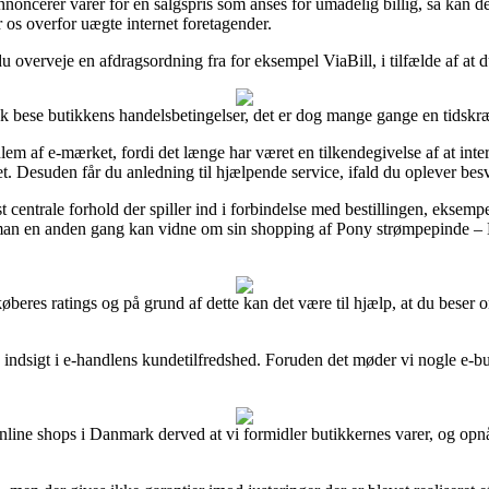
ncerer varer for en salgspris som anses for umådelig billig, så kan det
r os overfor uægte internet foretagender.
 overveje en afdragsordning fra for eksempel ViaBill, i tilfælde af at du 
isk bese butikkens handelsbetingelser, det er dog mange gange en tidsk
em af e-mærket, fordi det længe har været en tilkendegivelse af at inte
t. Desuden får du anledning til hjælpende service, ifald du oplever bes
centrale forhold der spiller ind i forbindelse med bestillingen, eksempel
, så man en anden gang kan vidne om sin shopping af Pony strømpepinde 
e køberes ratings og på grund af dette kan det være til hjælp, at du bese
 indsigt i e-handlens kundetilfredshed. Foruden det møder vi nogle e-bu
online shops i Danmark derved at vi formidler butikkernes varer, og op