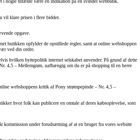
 i nogle tilfælde være en indikation på en svindel webbutik.
vil klare prisen i flere bidder.
rævende opgave.
rnet butikken opfylder de opstillede regler, samt at online webshoppen
vær ved din ordre.
vis hvilken byttepolitik internet selskabet anvender. På grund af dette
– Nr. 4,5 – Mellemgrøn, uafhængig om du er på shopping til en herre
r online webshoppens kritik af Pony strømpepinde – Nr. 4,5 –
tikker hvor folk kan publicere en omtale af deres købsoplevelse, som
når kommission under forudsætning af at en bruger fra vores website