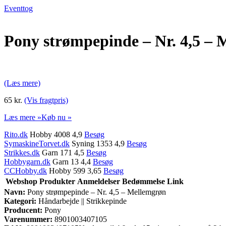
Eventtog
Pony strømpepinde – Nr. 4,5 –
(Læs mere)
65 kr.
(Vis fragtpris)
Læs mere »
Køb nu »
Rito.dk
Hobby 4008 4,9
Besøg
SymaskineTorvet.dk
Syning 1353 4,9
Besøg
Strikkes.dk
Garn 171 4,5
Besøg
Hobbygarn.dk
Garn 13 4,4
Besøg
CCHobby.dk
Hobby 599 3,65
Besøg
Webshop
Produkter
Anmeldelser
Bedømmelse
Link
Navn:
Pony strømpepinde – Nr. 4,5 – Mellemgrøn
Kategori:
Håndarbejde || Strikkepinde
Producent:
Pony
Varenummer:
8901003407105