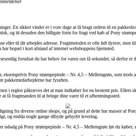
 anmeldelser
nger. En sikker vinder er i vore dage at få bragt ordren til en pakkeshop
tisk, og tit desuden den billigste form for fragt ved køb af Pony strøm
 eller til dit arbejdes adresse. Fragtmetoden er ofte lidt dyrere, men t
 du har bopæl i kort afstand af internet webshoppens hjemsted.
sentlig forudsat du har behov for varen om få sekunder, så derfor er det
 eksempelvis Pony strømpepinde – Nr. 4,5 – Mellemgrøn, som trods alt for
 før pakkemedarbejderne har fyraften.
 i reglen påkræves det at man indkøber for en bestemt pris. Ellers sku
t få fragtmanden til at bringe dine varer til et afhentningssted.
gning fra diverse online shops, og på grund af dette har masser af Pony
ligt, og endda nogle gange tilbyde gebyrfri levering.
fter udsalg på Pony strømpepinde – Nr. 4,5 – Mellemgrøn før du køber, såd