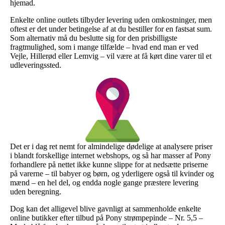
hjemad.
Enkelte online outlets tilbyder levering uden omkostninger, men
oftest er det under betingelse af at du bestiller for en fastsat sum.
Som alternativ må du beslutte sig for den prisbilligste
fragtmulighed, som i mange tilfælde – hvad end man er ved
Vejle, Hillerød eller Lemvig – vil være at få kørt dine varer til et
udleveringssted.
Det er i dag ret nemt for almindelige dødelige at analysere priser
i blandt forskellige internet webshops, og så har masser af Pony
forhandlere på nettet ikke kunne slippe for at nedsætte priserne
på varerne – til babyer og børn, og yderligere også til kvinder og
mænd – en hel del, og endda nogle gange præstere levering
uden beregning.
Dog kan det alligevel blive gavnligt at sammenholde enkelte
online butikker efter tilbud på Pony strømpepinde – Nr. 5,5 –