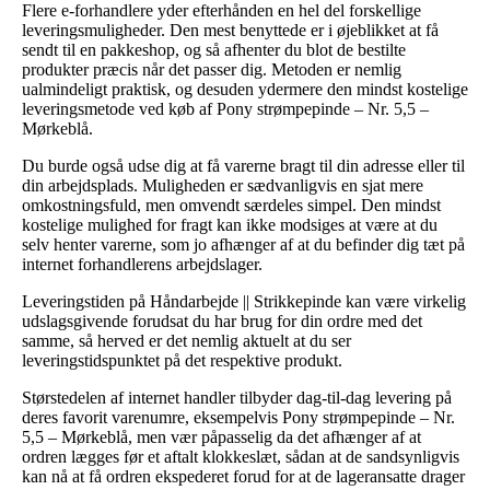
Flere e-forhandlere yder efterhånden en hel del forskellige
leveringsmuligheder. Den mest benyttede er i øjeblikket at få
sendt til en pakkeshop, og så afhenter du blot de bestilte
produkter præcis når det passer dig. Metoden er nemlig
ualmindeligt praktisk, og desuden ydermere den mindst kostelige
leveringsmetode ved køb af Pony strømpepinde – Nr. 5,5 –
Mørkeblå.
Du burde også udse dig at få varerne bragt til din adresse eller til
din arbejdsplads. Muligheden er sædvanligvis en sjat mere
omkostningsfuld, men omvendt særdeles simpel. Den mindst
kostelige mulighed for fragt kan ikke modsiges at være at du
selv henter varerne, som jo afhænger af at du befinder dig tæt på
internet forhandlerens arbejdslager.
Leveringstiden på Håndarbejde || Strikkepinde kan være virkelig
udslagsgivende forudsat du har brug for din ordre med det
samme, så herved er det nemlig aktuelt at du ser
leveringstidspunktet på det respektive produkt.
Størstedelen af internet handler tilbyder dag-til-dag levering på
deres favorit varenumre, eksempelvis Pony strømpepinde – Nr.
5,5 – Mørkeblå, men vær påpasselig da det afhænger af at
ordren lægges før et aftalt klokkeslæt, sådan at de sandsynligvis
kan nå at få ordren ekspederet forud for at de lageransatte drager