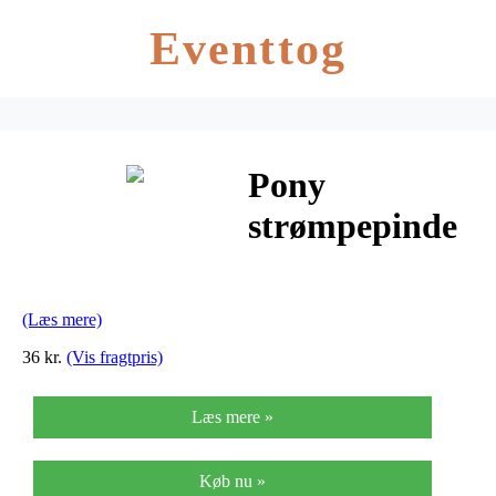
Eventtog
Pony
strømpepinde
– Nr. 5,5 –
Mørkeblå
(Læs mere)
36 kr.
(Vis fragtpris)
Læs mere »
Køb nu »