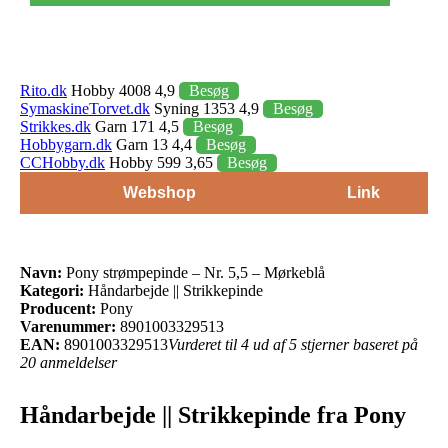
Rito.dk
Hobby 4008 4,9
Besøg
SymaskineTorvet.dk
Syning 1353 4,9
Besøg
Strikkes.dk
Garn 171 4,5
Besøg
Hobbygarn.dk
Garn 13 4,4
Besøg
CCHobby.dk
Hobby 599 3,65
Besøg
Webshop
Link
Navn:
Pony strømpepinde – Nr. 5,5 – Mørkeblå
Kategori:
Håndarbejde || Strikkepinde
Producent:
Pony
Varenummer:
8901003329513
EAN:
8901003329513
Vurderet til 4 ud af 5 stjerner baseret på
20 anmeldelser
Håndarbejde || Strikkepinde fra Pony