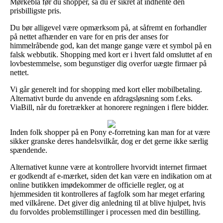
Mørkeblå før du shopper, så du er sikret at indhente den
prisbilligste pris.
Du bør alligevel være opmærksom på, at såfremt en forhandler
på nettet afhænder en vare for en pris der anses for
himmelråbende god, kan det mange gange være et symbol på en
falsk webbutik. Shopping med kort er i hvert fald omsluttet af en
lovbestemmelse, som begunstiger dig overfor uægte firmaer på
nettet.
Vi går generelt ind for shopping med kort eller mobilbetaling.
Alternativt burde du anvende en afdragsløsning som f.eks.
ViaBill, når du foretrækker at honorere regningen i flere bidder.
Inden folk shopper på en Pony e-forretning kan man for at være
sikker granske deres handelsvilkår, dog er det gerne ikke særlig
spændende.
Alternativet kunne være at kontrollere hvorvidt internet firmaet
er godkendt af e-mærket, siden det kan være en indikation om at
online butikken imødekommer de officielle regler, og at
hjemmesiden tit kontrolleres af fagfolk som har meget erfaring
med vilkårene. Det giver dig anledning til at blive hjulpet, hvis
du forvoldes problemstillinger i processen med din bestilling.