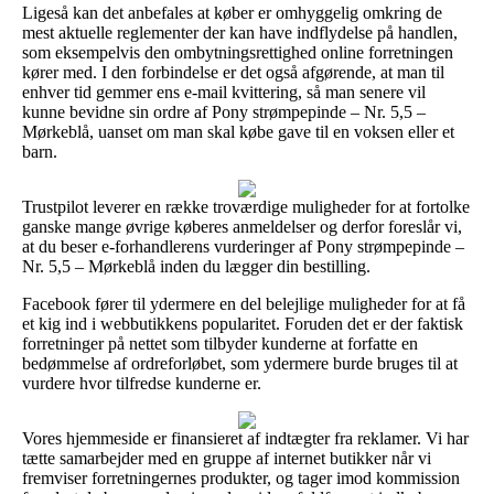
Ligeså kan det anbefales at køber er omhyggelig omkring de
mest aktuelle reglementer der kan have indflydelse på handlen,
som eksempelvis den ombytningsrettighed online forretningen
kører med. I den forbindelse er det også afgørende, at man til
enhver tid gemmer ens e-mail kvittering, så man senere vil
kunne bevidne sin ordre af Pony strømpepinde – Nr. 5,5 –
Mørkeblå, uanset om man skal købe gave til en voksen eller et
barn.
Trustpilot leverer en række troværdige muligheder for at fortolke
ganske mange øvrige køberes anmeldelser og derfor foreslår vi,
at du beser e-forhandlerens vurderinger af Pony strømpepinde –
Nr. 5,5 – Mørkeblå inden du lægger din bestilling.
Facebook fører til ydermere en del belejlige muligheder for at få
et kig ind i webbutikkens popularitet. Foruden det er der faktisk
forretninger på nettet som tilbyder kunderne at forfatte en
bedømmelse af ordreforløbet, som ydermere burde bruges til at
vurdere hvor tilfredse kunderne er.
Vores hjemmeside er finansieret af indtægter fra reklamer. Vi har
tætte samarbejder med en gruppe af internet butikker når vi
fremviser forretningernes produkter, og tager imod kommission