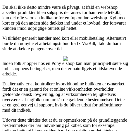
Du skal ikke desto mindre være så påvagt, at ifald en webshop
afsætter produkter til en salgspris der anses for hamrende letkøbt,
kan det ofte være en indikator for en fup online webshop. Køb med
kort er på den anden side dækket ind under et lovbud, der forsvarer
kunden imod uoprigtige outlets på nettet.
Vi tilråder generelt handler med kort eller mobilbetaling. Alternativt
burde du udnytte et afbetalingstilbud fra fx ViaBill, ifald du har i
sinde at dække pengene over tid.
Inden folk shopper hos en Pony e-shop kan man principielt sætte sig
ind i shoppens betingelser, men det er naturligvis et tidskrævende
arbejde.
Et alternativ er at kontrollere hvorvidt online butikken er e-mærket,
fordi det er en garanti for at online virksomheden overholder
gældende dansk lovgivning, og at virksomheden lejlighedsvis
overværes af fagfolk som forstår de gældende bestemmelser. Dette
er en god genvej til support, hvis du bliver udsat for udfordringer
med dit indkøb.
Udover dette tilrådes det at du er opmærksom på de grundlæggende
bestemmelser der har indvirkning på købet, som for eksempel
hvilken bytteret hjemmesiden har. I den relation er det ligeledes