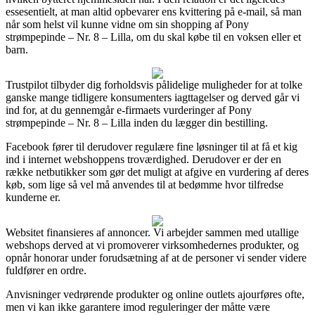
essesentielt, at man altid opbevarer ens kvittering på e-mail, så man
når som helst vil kunne vidne om sin shopping af Pony
strømpepinde – Nr. 8 – Lilla, om du skal købe til en voksen eller et
barn.
Trustpilot tilbyder dig forholdsvis pålidelige muligheder for at tolke
ganske mange tidligere konsumenters iagttagelser og derved går vi
ind for, at du gennemgår e-firmaets vurderinger af Pony
strømpepinde – Nr. 8 – Lilla inden du lægger din bestilling.
Facebook fører til derudover regulære fine løsninger til at få et kig
ind i internet webshoppens troværdighed. Derudover er der en
række netbutikker som gør det muligt at afgive en vurdering af deres
køb, som lige så vel må anvendes til at bedømme hvor tilfredse
kunderne er.
Websitet finansieres af annoncer. Vi arbejder sammen med utallige
webshops derved at vi promoverer virksomhedernes produkter, og
opnår honorar under forudsætning af at de personer vi sender videre
fuldfører en ordre.
Anvisninger vedrørende produkter og online outlets ajourføres ofte,
men vi kan ikke garantere imod reguleringer der måtte være