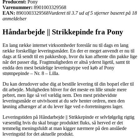
Producent:
Pony
Varenummer:
8901003329568
EAN:
8901003329568
Vurderet til 3.7 ud af 5 stjerner baseret på 18
anmeldelser
Håndarbejde || Strikkepinde fra Pony
En lang række internet virksomheder foreslår nu til dags en lang
række forskellige leveringsmåder. En der er meget anvendt er nu til
dags at få sendt til en pakkeshop, hvor du kan afhente din pakke lige
når det passer dig. Fragtmuligheden er altså yderst ligetil, samt tit
endda den mest betalelige leveringstype ved køb af Pony
strømpepinde – Nr. 8 – Lilla.
Du kan derudover udse dig at bestille levering til din bopæl eller til
dit arbejde. Muligheden bliver for det meste en lille smule mere
pebret, men lige så vel vældig nem. Den mest prisbevidste
leveringsmåde er utvivlsomt at du selv henter ordren, men den
løsning afhænger af at du lever lige ved e-forretningens lager.
Leveringstiden på Håndarbejde || Strikkepinde er selvfølgelig rigtig
væsentlig hvis du skal bruge produktet fluks, så herved er det
temmelig meningsfuldt at man kigger nærmere på den anslåede
leveringstid for det aktuelle produkt.