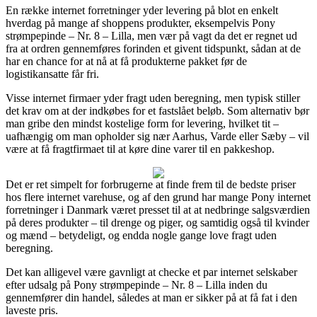
En række internet forretninger yder levering på blot en enkelt
hverdag på mange af shoppens produkter, eksempelvis Pony
strømpepinde – Nr. 8 – Lilla, men vær på vagt da det er regnet ud
fra at ordren gennemføres forinden et givent tidspunkt, sådan at de
har en chance for at nå at få produkterne pakket før de
logistikansatte får fri.
Visse internet firmaer yder fragt uden beregning, men typisk stiller
det krav om at der indkøbes for et fastslået beløb. Som alternativ bør
man gribe den mindst kostelige form for levering, hvilket tit –
uafhængig om man opholder sig nær Aarhus, Varde eller Sæby – vil
være at få fragtfirmaet til at køre dine varer til en pakkeshop.
Det er ret simpelt for forbrugerne at finde frem til de bedste priser
hos flere internet varehuse, og af den grund har mange Pony internet
forretninger i Danmark været presset til at at nedbringe salgsværdien
på deres produkter – til drenge og piger, og samtidig også til kvinder
og mænd – betydeligt, og endda nogle gange love fragt uden
beregning.
Det kan alligevel være gavnligt at checke et par internet selskaber
efter udsalg på Pony strømpepinde – Nr. 8 – Lilla inden du
gennemfører din handel, således at man er sikker på at få fat i den
laveste pris.