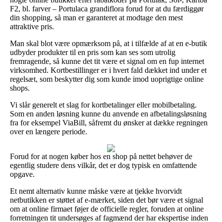
F2, bl. farver – Portulaca grandiflora forud for at du færdiggør
din shopping, så man er garanteret at modtage den mest
attraktive pris.
Man skal blot være opmærksom på, at i tilfælde af at en e-butik
udbyder produkter til en pris som kan ses som utrolig
fremragende, så kunne det tit være et signal om en fup internet
virksomhed. Kortbestillinger er i hvert fald dækket ind under et
regelsæt, som beskytter dig som kunde imod uoprigtige online
shops.
Vi slår generelt et slag for kortbetalinger eller mobilbetaling.
Som en anden løsning kunne du anvende en afbetalingsløsning
fra for eksempel ViaBill, såfremt du ønsker at dække regningen
over en længere periode.
Forud for at nogen køber hos en shop på nettet behøver de
egentlig studere dens vilkår, det er dog typisk en omfattende
opgave.
Et nemt alternativ kunne måske være at tjekke hvorvidt
netbutikken er støttet af e-mærket, siden det bør være et signal
om at online firmaet føjer de officielle regler, foruden at online
forretningen tit undersøges af fagmænd der har ekspertise inden