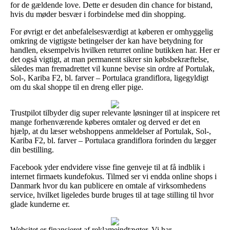
for de gældende love. Dette er desuden din chance for bistand,
hvis du møder besvær i forbindelse med din shopping.
For øvrigt er det anbefalelsesværdigt at køberen er omhyggelig
omkring de vigtigste betingelser der kan have betydning for
handlen, eksempelvis hvilken returret online butikken har. Her er
det også vigtigt, at man permanent sikrer sin købsbekræftelse,
således man fremadrettet vil kunne bevise sin ordre af Portulak,
Sol-, Kariba F2, bl. farver – Portulaca grandiflora, ligegyldigt
om du skal shoppe til en dreng eller pige.
Trustpilot tilbyder dig super relevante løsninger til at inspicere ret
mange forhenværende køberes omtaler og derved er det en
hjælp, at du læser webshoppens anmeldelser af Portulak, Sol-,
Kariba F2, bl. farver – Portulaca grandiflora forinden du lægger
din bestilling.
Facebook yder endvidere visse fine genveje til at få indblik i
internet firmaets kundefokus. Tilmed ser vi endda online shops i
Danmark hvor du kan publicere en omtale af virksomhedens
service, hvilket ligeledes burde bruges til at tage stilling til hvor
glade kunderne er.
Websitet er finansieret af reklameindtægter. Vi har