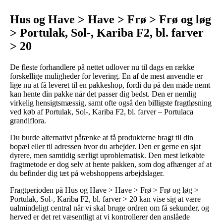
Hus og Have > Have > Frø > Frø og løg
> Portulak, Sol-, Kariba F2, bl. farver
> 20
De fleste forhandlere på nettet udlover nu til dags en række
forskellige muligheder for levering. En af de mest anvendte er
lige nu at få leveret til en pakkeshop, fordi du på den måde nemt
kan hente din pakke når det passer dig bedst. Den er nemlig
virkelig hensigtsmæssig, samt ofte også den billigste fragtløsning
ved køb af Portulak, Sol-, Kariba F2, bl. farver – Portulaca
grandiflora.
Du burde alternativt påtænke at få produkterne bragt til din
bopæl eller til adressen hvor du arbejder. Den er gerne en sjat
dyrere, men samtidig særligt uproblematisk. Den mest letkøbte
fragtmetode er dog selv at hente pakken, som dog afhænger af at
du befinder dig tæt på webshoppens arbejdslager.
Fragtperioden på Hus og Have > Have > Frø > Frø og løg >
Portulak, Sol-, Kariba F2, bl. farver > 20 kan vise sig at være
ualmindeligt central når vi skal bruge ordren om få sekunder, og
herved er det ret væsentligt at vi kontrollerer den anslåede