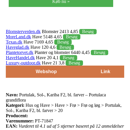
Køb nu »
Blomsterverden.dk
Blomster 2413 4,85
Besøg
MoreLand.dk
Have 5148 4,65
Besøg
Texas.dk
Have 7169 4,65
Besøg
Haveglad.dk
Have 120 4,6
Besøg
Plantetorvet.dk
Planter og blomster 6440 4,45
Besøg
HaveHandel.dk
Have 20 4,1
Besøg
Luxury-outdoor.dk
Have 21 3,8
Besøg
Webshop
Link
Navn:
Portulak, Sol-, Kariba F2, bl. farver – Portulaca
grandiflora
Kategori:
Hus og Have > Have > Frø > Frø og løg > Portulak,
Sol-, Kariba F2, bl. farver > 20
Producent:
Varenummer:
PT-71847
EAN:
Vurderet til 4.1 ud af 5 stjerner baseret på 12 anmeldelser