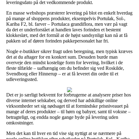
leveringsdato på det vedkommende produkt.
En masse webshops præsterer levering på blot en enkelt hverdag
på mange af shoppens produkter, eksempelvis Portulak, Sol-,
Kariba F2, bl. farver – Portulaca grandiflora, men vær på vagt
da det er underforstået at handlen laves forinden et bestemt
klokkeslæt, med det formål at de højst sandsynligt kan nå at få
pakken ud af døren forinden pakkepersonalet har fri.
Nogle e-butikker sikrer fragt uden beregning, men typisk kræves
det at du aftager for en konkret sum. Desuden burde man
overveje den mindst kostelige form for levering, hvilket i de
fleste tilfælde – uafhængig om du befinder sig ved Roskilde,
Svendborg eller Hinnerup – er at få leveret din ordre til et
udleveringssted.
Det er jo særligt bekvemt for forbrugerne at analysere priser hos
diverse internet selskaber, og derved har adskillige online
virksomheder set sig nødsaget til at formindske prisniveauet på
mange af deres produkter – til børn og babyer, samt til voksne –
betragteligt, og endda nogle gange byde på levering uden
omkostninger.
Men det kan til hver en tid vise sig nyttigt at se nærmere på
nogle online butikker efter rabatkoder på Portulak, Sol-, Kariba