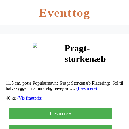
Eventtog
Pragt-
storkenæb
Johnsons Blue
– Geranium
11,5 cm. potte Populærnavn: Pragt-Storkenæb Placering: Sol til
hybrid
halvskygge – i almindelig havejord….
(Læs mere)
46 kr.
(Vis fragtpris)
Johnsons…
Læs mere »