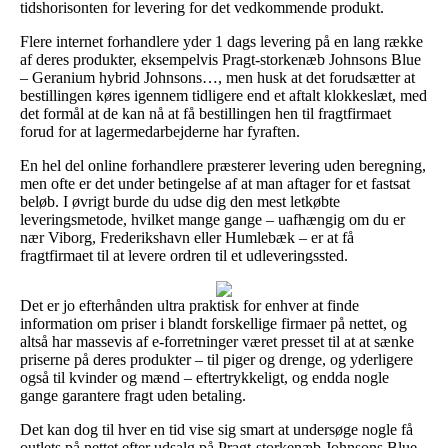
tidshorisonten for levering for det vedkommende produkt.
Flere internet forhandlere yder 1 dags levering på en lang række
af deres produkter, eksempelvis Pragt-storkenæb Johnsons Blue
– Geranium hybrid Johnsons…, men husk at det forudsætter at
bestillingen køres igennem tidligere end et aftalt klokkeslæt, med
det formål at de kan nå at få bestillingen hen til fragtfirmaet
forud for at lagermedarbejderne har fyraften.
En hel del online forhandlere præsterer levering uden beregning,
men ofte er det under betingelse af at man aftager for et fastsat
beløb. I øvrigt burde du udse dig den mest letkøbte
leveringsmetode, hvilket mange gange – uafhængig om du er
nær Viborg, Frederikshavn eller Humlebæk – er at få
fragtfirmaet til at levere ordren til et udleveringssted.
Det er jo efterhånden ultra praktisk for enhver at finde
information om priser i blandt forskellige firmaer på nettet, og
altså har massevis af e-forretninger været presset til at at sænke
priserne på deres produkter – til piger og drenge, og yderligere
også til kvinder og mænd – eftertrykkeligt, og endda nogle
gange garantere fragt uden betaling.
Det kan dog til hver en tid vise sig smart at undersøge nogle få
outlets på nettet efter udsalg på Pragt-storkenæb Johnsons Blue