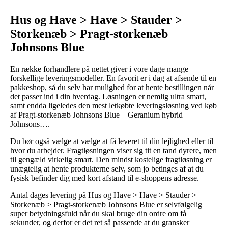
Hus og Have > Have > Stauder >
Storkenæb > Pragt-storkenæb
Johnsons Blue
En række forhandlere på nettet giver i vore dage mange
forskellige leveringsmodeller. En favorit er i dag at afsende til en
pakkeshop, så du selv har mulighed for at hente bestillingen når
det passer ind i din hverdag. Løsningen er nemlig ultra smart,
samt endda ligeledes den mest letkøbte leveringsløsning ved køb
af Pragt-storkenæb Johnsons Blue – Geranium hybrid
Johnsons….
Du bør også vælge at vælge at få leveret til din lejlighed eller til
hvor du arbejder. Fragtløsningen viser sig tit en tand dyrere, men
til gengæld virkelig smart. Den mindst kostelige fragtløsning er
unægtelig at hente produkterne selv, som jo betinges af at du
fysisk befinder dig med kort afstand til e-shoppens adresse.
Antal dages levering på Hus og Have > Have > Stauder >
Storkenæb > Pragt-storkenæb Johnsons Blue er selvfølgelig
super betydningsfuld når du skal bruge din ordre om få
sekunder, og derfor er det ret så passende at du gransker