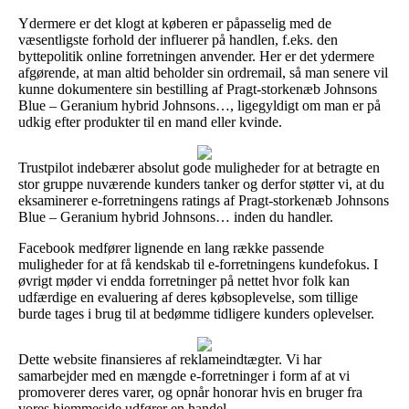
Ydermere er det klogt at køberen er påpasselig med de
væsentligste forhold der influerer på handlen, f.eks. den
byttepolitik online forretningen anvender. Her er det ydermere
afgørende, at man altid beholder sin ordremail, så man senere vil
kunne dokumentere sin bestilling af Pragt-storkenæb Johnsons
Blue – Geranium hybrid Johnsons…, ligegyldigt om man er på
udkig efter produkter til en mand eller kvinde.
Trustpilot indebærer absolut gode muligheder for at betragte en
stor gruppe nuværende kunders tanker og derfor støtter vi, at du
eksaminerer e-forretningens ratings af Pragt-storkenæb Johnsons
Blue – Geranium hybrid Johnsons… inden du handler.
Facebook medfører lignende en lang række passende
muligheder for at få kendskab til e-forretningens kundefokus. I
øvrigt møder vi endda forretninger på nettet hvor folk kan
udfærdige en evaluering af deres købsoplevelse, som tillige
burde tages i brug til at bedømme tidligere kunders oplevelser.
Dette website finansieres af reklameindtægter. Vi har
samarbejder med en mængde e-forretninger i form af at vi
promoverer deres varer, og opnår honorar hvis en bruger fra
vores hjemmeside udfører en handel.