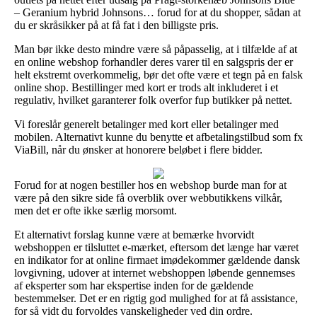
– Geranium hybrid Johnsons… forud for at du shopper, sådan at
du er skråsikker på at få fat i den billigste pris.
Man bør ikke desto mindre være så påpasselig, at i tilfælde af at
en online webshop forhandler deres varer til en salgspris der er
helt ekstremt overkommelig, bør det ofte være et tegn på en falsk
online shop. Bestillinger med kort er trods alt inkluderet i et
regulativ, hvilket garanterer folk overfor fup butikker på nettet.
Vi foreslår generelt betalinger med kort eller betalinger med
mobilen. Alternativt kunne du benytte et afbetalingstilbud som fx
ViaBill, når du ønsker at honorere beløbet i flere bidder.
Forud for at nogen bestiller hos en webshop burde man for at
være på den sikre side få overblik over webbutikkens vilkår,
men det er ofte ikke særlig morsomt.
Et alternativt forslag kunne være at bemærke hvorvidt
webshoppen er tilsluttet e-mærket, eftersom det længe har været
en indikator for at online firmaet imødekommer gældende dansk
lovgivning, udover at internet webshoppen løbende gennemses
af eksperter som har ekspertise inden for de gældende
bestemmelser. Det er en rigtig god mulighed for at få assistance,
for så vidt du forvoldes vanskeligheder ved din ordre.