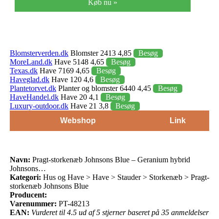
Køb nu »
Blomsterverden.dk
Blomster 2413 4,85
Besøg
MoreLand.dk
Have 5148 4,65
Besøg
Texas.dk
Have 7169 4,65
Besøg
Haveglad.dk
Have 120 4,6
Besøg
Plantetorvet.dk
Planter og blomster 6440 4,45
Besøg
HaveHandel.dk
Have 20 4,1
Besøg
Luxury-outdoor.dk
Have 21 3,8
Besøg
Webshop
Link
Navn:
Pragt-storkenæb Johnsons Blue – Geranium hybrid
Johnsons…
Kategori:
Hus og Have > Have > Stauder > Storkenæb > Pragt-
storkenæb Johnsons Blue
Producent:
Varenummer:
PT-48213
EAN:
Vurderet til 4.5 ud af 5 stjerner baseret på 35 anmeldelser