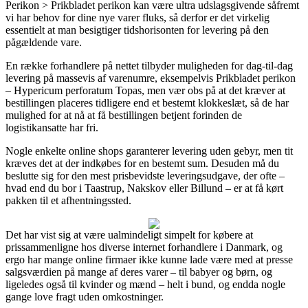
Perikon > Prikbladet perikon kan være ultra udslagsgivende såfremt
vi har behov for dine nye varer fluks, så derfor er det virkelig
essentielt at man besigtiger tidshorisonten for levering på den
pågældende vare.
En række forhandlere på nettet tilbyder muligheden for dag-til-dag
levering på massevis af varenumre, eksempelvis Prikbladet perikon
– Hypericum perforatum Topas, men vær obs på at det kræver at
bestillingen placeres tidligere end et bestemt klokkeslæt, så de har
mulighed for at nå at få bestillingen betjent forinden de
logistikansatte har fri.
Nogle enkelte online shops garanterer levering uden gebyr, men tit
kræves det at der indkøbes for en bestemt sum. Desuden må du
beslutte sig for den mest prisbevidste leveringsudgave, der ofte –
hvad end du bor i Taastrup, Nakskov eller Billund – er at få kørt
pakken til et afhentningssted.
Det har vist sig at være ualmindeligt simpelt for købere at
prissammenligne hos diverse internet forhandlere i Danmark, og
ergo har mange online firmaer ikke kunne lade være med at presse
salgsværdien på mange af deres varer – til babyer og børn, og
ligeledes også til kvinder og mænd – helt i bund, og endda nogle
gange love fragt uden omkostninger.