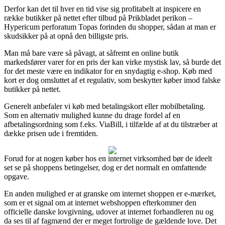
Derfor kan det til hver en tid vise sig profitabelt at inspicere en
række butikker på nettet efter tilbud på Prikbladet perikon –
Hypericum perforatum Topas forinden du shopper, sådan at man er
skudsikker på at opnå den billigste pris.
Man må bare være så påvagt, at såfremt en online butik
markedsfører varer for en pris der kan virke mystisk lav, så burde det
for det meste være en indikator for en snydagtig e-shop. Køb med
kort er dog omsluttet af et regulativ, som beskytter køber imod falske
butikker på nettet.
Generelt anbefaler vi køb med betalingskort eller mobilbetaling.
Som en alternativ mulighed kunne du drage fordel af en
afbetalingsordning som f.eks. ViaBill, i tilfælde af at du tilstræber at
dække prisen ude i fremtiden.
Forud for at nogen køber hos en internet virksomhed bør de ideelt
set se på shoppens betingelser, dog er det normalt en omfattende
opgave.
En anden mulighed er at granske om internet shoppen er e-mærket,
som er et signal om at internet webshoppen efterkommer den
officielle danske lovgivning, udover at internet forhandleren nu og
da ses til af fagmænd der er meget fortrolige de gældende love. Det