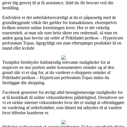
giver dig genvej til at få assistance, ifald du får besvær ved din
bestilling.
Endvidere er det anbefalelsesværdigt at du er påpasselig med de
grundlæggende vilkår der gælder for transaktionen, eksempelvis
hvilken returret online forretningen lover. Her er det virkelig
essesentielt, at man når som helst sikrer ens ordremail, så man en
anden gang kan bevise sin ordre af Prikbladet perikon – Hypericum
perforatum Topas, ligegyldigt om man efterspørger produkter til en
mand eller kvinde.
Trustpilot frembyder fuldstændig relevante muligheder for at
inspicere en stor portion andre konsumenters omtaler og af den
grund slår vi et slag for, at du vurderer e-shoppens omtaler af
Prikbladet perikon – Hypericum perforatum Topas inden du
færdiggør din shopping.
Facebook genererer for øvrigt altid hensigtsmæssige muligheder for
at få kendskab til online virksomhedens pålidelighed. Derudover ser
vi en række internet virksomheder hvor det er muligt at offentliggøre
en vurdering af ordreforløbet, som tilmed må udnyttes til at vurdere
hvor tilfredse kunderne er.
Websitet er finansieret af annonceindtægter. Vi har samarbejdsaftaler