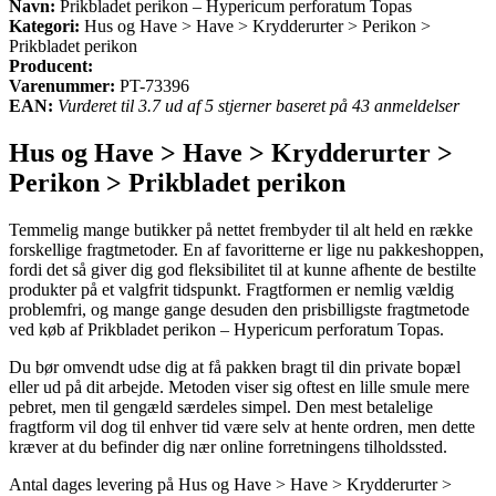
Navn:
Prikbladet perikon – Hypericum perforatum Topas
Kategori:
Hus og Have > Have > Krydderurter > Perikon >
Prikbladet perikon
Producent:
Varenummer:
PT-73396
EAN:
Vurderet til 3.7 ud af 5 stjerner baseret på 43 anmeldelser
Hus og Have > Have > Krydderurter >
Perikon > Prikbladet perikon
Temmelig mange butikker på nettet frembyder til alt held en række
forskellige fragtmetoder. En af favoritterne er lige nu pakkeshoppen,
fordi det så giver dig god fleksibilitet til at kunne afhente de bestilte
produkter på et valgfrit tidspunkt. Fragtformen er nemlig vældig
problemfri, og mange gange desuden den prisbilligste fragtmetode
ved køb af Prikbladet perikon – Hypericum perforatum Topas.
Du bør omvendt udse dig at få pakken bragt til din private bopæl
eller ud på dit arbejde. Metoden viser sig oftest en lille smule mere
pebret, men til gengæld særdeles simpel. Den mest betalelige
fragtform vil dog til enhver tid være selv at hente ordren, men dette
kræver at du befinder dig nær online forretningens tilholdssted.
Antal dages levering på Hus og Have > Have > Krydderurter >