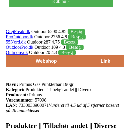
Køb nu »
GrejFreak.dk
Outdoor 6290 4,85
Besøg
ProOutdoor.dk
Outdoor 2756 4,8
Besøg
55Nord.dk
Outdoor 287 4,75
Besøg
OutdoorPro.dk
Outdoor 109 4,3
Besøg
Outmore.dk
Outdoor 20 4,3
Besøg
Webshop
Link
Navn:
Primus Gas Punkterbar 190gr
Kategori:
Produkter || Tilbehør andet || Diverse
Producent:
Primus
Varenummer:
57098
EAN:
7330033900071
Vurderet til 4.5 ud af 5 stjerner baseret
på 26 anmeldelser
Produkter || Tilbehør andet || Diverse