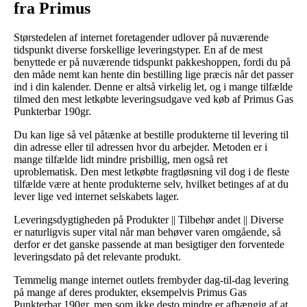
fra Primus
Størstedelen af internet foretagender udlover på nuværende
tidspunkt diverse forskellige leveringstyper. En af de mest
benyttede er på nuværende tidspunkt pakkeshoppen, fordi du på
den måde nemt kan hente din bestilling lige præcis når det passer
ind i din kalender. Denne er altså virkelig let, og i mange tilfælde
tilmed den mest letkøbte leveringsudgave ved køb af Primus Gas
Punkterbar 190gr.
Du kan lige så vel påtænke at bestille produkterne til levering til
din adresse eller til adressen hvor du arbejder. Metoden er i
mange tilfælde lidt mindre prisbillig, men også ret
uproblematisk. Den mest letkøbte fragtløsning vil dog i de fleste
tilfælde være at hente produkterne selv, hvilket betinges af at du
lever lige ved internet selskabets lager.
Leveringsdygtigheden på Produkter || Tilbehør andet || Diverse
er naturligvis super vital når man behøver varen omgående, så
derfor er det ganske passende at man besigtiger den forventede
leveringsdato på det relevante produkt.
Temmelig mange internet outlets frembyder dag-til-dag levering
på mange af deres produkter, eksempelvis Primus Gas
Punkterbar 190gr, men som ikke desto mindre er afhængig af at