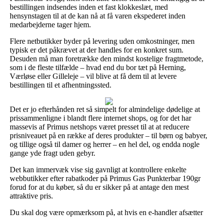
bestillingen indsendes inden et fast klokkeslæt, med
hensynstagen til at de kan nå at få varen ekspederet inden
medarbejderne tager hjem.
Flere netbutikker byder på levering uden omkostninger, men
typisk er det påkrævet at der handles for en konkret sum.
Desuden må man foretrække den mindst kostelige fragtmetode,
som i de fleste tilfælde – hvad end du bor tæt på Herning,
Værløse eller Gilleleje – vil blive at få dem til at levere
bestillingen til et afhentningssted.
Det er jo efterhånden ret så simpelt for almindelige dødelige at
prissammenligne i blandt flere internet shops, og for det har
massevis af Primus netshops været presset til at at reducere
prisniveauet på en række af deres produkter – til børn og babyer,
og tillige også til damer og herrer – en hel del, og endda nogle
gange yde fragt uden gebyr.
Det kan immervæk vise sig gavnligt at kontrollere enkelte
webbutikker efter rabatkoder på Primus Gas Punkterbar 190gr
forud for at du køber, så du er sikker på at antage den mest
attraktive pris.
Du skal dog være opmærksom på, at hvis en e-handler afsætter