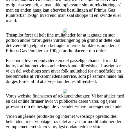
øvrigt essesentielt, at man altid opbevarer sin ordrekvittering, så
man en anden gang kan eftervise bestillingen af Primus Gas
Punkterbar 190gr, hvad end man skal shoppe til en kvinde eller
mand.
Trustpilot fører til helt fine muligheder for at iagttage en stor
portion andre forbrugeres vurderinger og på grund af dette kan
det være til hjælp, at du betragter internet butikkens omtaler af
Primus Gas Punkterbar 190gr før du placerer din ordre.
Facebook leverer endvidere en del passelige chancer for at få
indtryk af internet virksomhedens kundetilfredshed. I øvrigt ser
vi en del webshops som giver folk mulighed for at nedfælde en
bedømmelse af virksomhedens service, som på samme måde må
drages fordel af til at afveje kundernes tilfredshed.
Vores website finansieres af reklameindtægter. Vi har aftaler med
en del online firmaer hvor vi publicerer deres varer, og tjener
provision om de besøgende vi sender videre foretager en handel.
Viden angående produkter og internet webshops opretholdes
hele tiden, men vi påtager os intet ansvar for modifikationer der
er implementeret siden vi nyligst opdaterede de viste