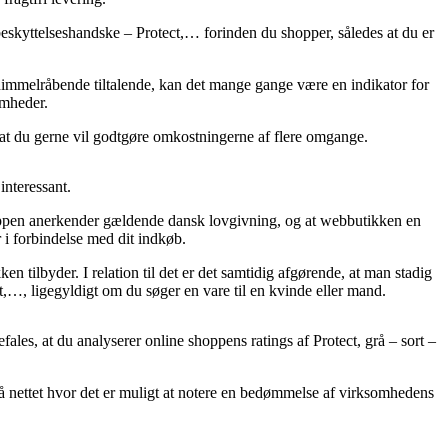
beskyttelseshandske – Protect,… forinden du shopper, således at du er
om himmelråbende tiltalende, kan det mange gange være en indikator for
omheder.
af at du gerne vil godtgøre omkostningerne af flere omgange.
interessant.
hoppen anerkender gældende dansk lovgivning, og at webbutikken en
 i forbindelse med dit indkøb.
en tilbyder. I relation til det er det samtidig afgørende, at man stadig
ct,…, ligegyldigt om du søger en vare til en kvinde eller mand.
ales, at du analyserer online shoppens ratings af Protect, grå – sort –
å nettet hvor det er muligt at notere en bedømmelse af virksomhedens