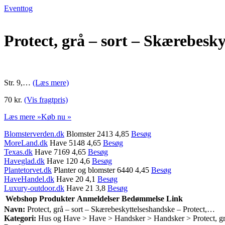
Eventtog
Protect, grå – sort – Skærebesk
Str. 9,…
(Læs mere)
70 kr.
(Vis fragtpris)
Læs mere »
Køb nu »
Blomsterverden.dk
Blomster 2413 4,85
Besøg
MoreLand.dk
Have 5148 4,65
Besøg
Texas.dk
Have 7169 4,65
Besøg
Haveglad.dk
Have 120 4,6
Besøg
Plantetorvet.dk
Planter og blomster 6440 4,45
Besøg
HaveHandel.dk
Have 20 4,1
Besøg
Luxury-outdoor.dk
Have 21 3,8
Besøg
Webshop
Produkter
Anmeldelser
Bedømmelse
Link
Navn:
Protect, grå – sort – Skærebeskyttelseshandske – Protect,…
Kategori:
Hus og Have > Have > Handsker > Handsker > Protect, grå 