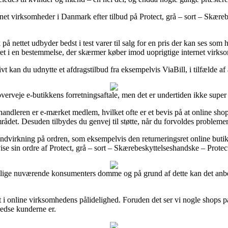
ernet virksomheder i Danmark efter tilbud på Protect, grå – sort – Skære
 på nettet udbyder bedst i test varer til salg for en pris der kan ses s
eret i en bestemmelse, der skærmer køber imod uoprigtige internet virks
ivt kan du udnytte et afdragstilbud fra eksempelvis ViaBill, i tilfælde 
rveje e-butikkens forretningsaftale, men det er undertiden ikke super 
handleren er e-mærket medlem, hvilket ofte er et bevis på at online s
rådet. Desuden tilbydes du genvej til støtte, når du forvoldes problemer
 indvirkning på ordren, som eksempelvis den returneringsret online butikk
vise sin ordre af Protect, grå – sort – Skærebeskyttelseshandske – Prote
dskillige nuværende konsumenters domme og på grund af dette kan det anbef
t i online virksomhedens pålidelighed. Foruden det ser vi nogle shops p
fredse kunderne er.