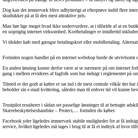
Dog kan det immervæk blive udbytterigt at efterprøve indtil flere int
skudsikker på at få den mest attraktive pris.
Man bør lige meget hvad ikke undervurdere, at i tilfælde af at en butik
en uoprigtig internet virksomhed. Kortbetalinger er imidlertid inklud
Vi tilråder køb med gængse betalingskort eller mobilbetaling. Alternat
Forinden nogen handler på en internet webshop burde de utvivlsomt ove
En anden løsning kunne derfor være at se nærmere på om internet for
gang i mellem revideres af fagfolk som har indsigt i reglementet på om
Tilmed er det godt at køber er sat ind i de mest centrale vilkår der har
beholder sin e-mail kvittering, således man til enhver tid vil kunne be
Trustpilot resulterer i sådan set passelige løsninger til at betragte a
Skærebeskyttelseshandske – Protect,… forinden du køber.
Facebook yder ligeledes immervæk stabile muligheder for at få indsig
service, hvilket ligeledes må tages i brug til at få et indtryk af hvor til