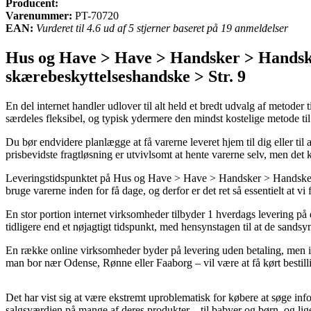
Producent:
Varenummer:
PT-70720
EAN:
Vurderet til 4.6 ud af 5 stjerner baseret på 19 anmeldelser
Hus og Have > Have > Handsker > Handsker
skærebeskyttelseshandske > Str. 9
En del internet handler udlover til alt held et bredt udvalg af metoder 
særdeles fleksibel, og typisk ydermere den mindst kostelige metode ti
Du bør endvidere planlægge at få varerne leveret hjem til dig eller t
prisbevidste fragtløsning er utvivlsomt at hente varerne selv, men det k
Leveringstidspunktet på Hus og Have > Have > Handsker > Handsker > Pr
bruge varerne inden for få dage, og derfor er det ret så essentielt at
En stor portion internet virksomheder tilbyder 1 hverdags levering på
tidligere end et nøjagtigt tidspunkt, med hensynstagen til at de sandsyn
En række online virksomheder byder på levering uden betaling, men i de
man bor nær Odense, Rønne eller Faaborg – vil være at få kørt bestill
Det har vist sig at være ekstremt uproblematisk for købere at søge info
salgsværdien på mange af deres produkter – til babyer og børn, og lig