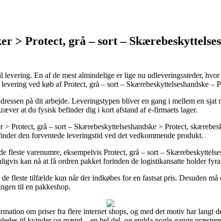
 > Protect, grå – sort – Skærebeskyttelses
til levering. En af de mest almindelige er lige nu udleveringssteder, hvo
l levering ved køb af Protect, grå – sort – Skærebeskyttelseshandske – 
il adressen på dit arbejde. Leveringstypen bliver en gang i mellem en 
ræver at du fysisk befinder dig i kort afstand af e-firmaets lager.
otect, grå – sort – Skærebeskyttelseshandske > Protect, skærebeskyttel
 vi finder den forventede leveringstid ved det vedkommende produkt.
 de fleste varenumre, eksempelvis Protect, grå – sort – Skærebeskyttels
ligvis kan nå at få ordren pakket forinden de logistikansatte holder fyra
 fleste tilfælde kun når der indkøbes for en fastsat pris. Desuden må d
ingen til en pakkeshop.
rmation om priser fra flere internet shops, og med det motiv har langt de 
eledes til kvinder og mænd – en hel del, og endda nogle gange præstere f