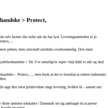
handske > Protect,
r du selv henter din ordre når du har lyst. Leveringsmetoden er jo
Protect,….
sjat mere pebret, men omvendt særdeles overkommelig. Den mest
seshandske > Str. 9 er naturligvis super vital ifald vi står og skal
eshandske – Protect,…, men husk at det er forudsat at ordren indsendes
ften.
u tage den mest prisbevidste slags levering, hvilket tit – uanset om
fleste internet selskaber i Danmark set sig nødsaget til at presse
ragtfri levering.