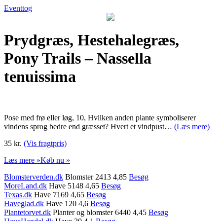
Eventtog
Prydgræs, Hestehalegræs,
Pony Trails – Nassella
tenuissima
Pose med frø eller løg, 10, Hvilken anden plante symboliserer
vindens sprog bedre end græsset? Hvert et vindpust…
(Læs mere)
35 kr.
(Vis fragtpris)
Læs mere »
Køb nu »
Blomsterverden.dk
Blomster 2413 4,85
Besøg
MoreLand.dk
Have 5148 4,65
Besøg
Texas.dk
Have 7169 4,65
Besøg
Haveglad.dk
Have 120 4,6
Besøg
Plantetorvet.dk
Planter og blomster 6440 4,45
Besøg