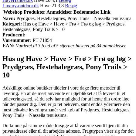
HaveHandel.dk
Have 20 4,1
Besøg
Luxury-outdoor.dk
Have 21 3,8
Besøg
Webshop
Produkter
Anmeldelser
Bedømmelse
Link
Navn:
Prydgræs, Hestehalegræs, Pony Trails – Nassella tenuissima
Kategori:
Hus og Have > Have > Frø > Frø og løg > Prydgræs,
Hestehalegræs, Pony Trails > 10
Producent:
Varenummer:
PT-71854
EAN:
Vurderet til 3.6 ud af 5 stjerner baseret på 34 anmeldelser
Hus og Have > Have > Frø > Frø og løg >
Prydgræs, Hestehalegræs, Pony Trails >
10
Adskillige online butikker tildeler i vore dage flere metoder til
levering. En af de mest anvendte er i øjeblikket at få leveret til et
udleveringssted, så du selv har mulighed for at hente din ordre lige
når det passer dig. Den er jo ret bekvem, samt endda ydermere den
mest letkøbte leveringsmanér ved køb af Prydgræs, Hestehalegræs,
Pony Trails – Nassella tenuissima.
Du kunne på samme måde forsøge at få varerne sendt hjem til din
privatadresse eller til dit arbejdes adresse. Fragttypen viser sig for det