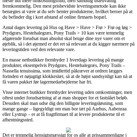
meste lidt mere omkostningsfuld, men samtidig usædvanlig
fremkommelig. Den mest prisbevidste leveringsmetode kan ikke
benægtes at være at du selv henter produkterne, hvilket beroer på at
du befinder dig i kort afstand af online firmaets bopæl.
Antal dages levering på Hus og Have > Have > Frø > Frø og løg >
Prydgræs, Hestehalegræs, Pony Trails > 10 kan være temmelig
afgørende forudsat man absolut skal bruge dine nye varer om et
øjeblik, så i det øjemed er det ret så relevant at du kigger nærmere på
leveringstiden ved den relevante vare.
En masse netbutikker frembyder 1 hverdags levering på mange
produkter, eksempelvis Prydgræs, Hestehalegræs, Pony Trails –
Nassella tenuissima, som imidlertid påkræver at ordren lægges
forinden et nøjagtigt klokkeslæt, så at de højst sandsynligt kan nå at
få varen pakket før lagermedarbejderne har fri.
Visse internet butikker frembyder levering uden omkostninger, men
oftest under forudsætning af at man shopper for et fastslået beløb.
Desuden skal man udse dig den billigste leveringsløsning, som
mange gange – ligegyldigt om man bor tæt på Aarhus, Aabenraa
eller Lystrup – er at få fragtfirmaet til at levere produkterne til et
afhentningssted.
Det er temmelig hensigtsmæssigt for os alle at prissammenligne i