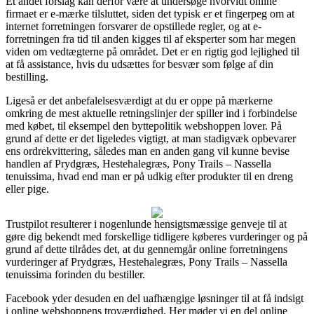
Et andet forslag kan derfor være at undersøge hvorvidt online
firmaet er e-mærke tilsluttet, siden det typisk er et fingerpeg om at
internet forretningen forsvarer de opstillede regler, og at e-
forretningen fra tid til anden kigges til af eksperter som har megen
viden om vedtægterne på området. Det er en rigtig god lejlighed til
at få assistance, hvis du udsættes for besvær som følge af din
bestilling.
Ligeså er det anbefalelsesværdigt at du er oppe på mærkerne
omkring de mest aktuelle retningslinjer der spiller ind i forbindelse
med købet, til eksempel den byttepolitik webshoppen lover. På
grund af dette er det ligeledes vigtigt, at man stadigvæk opbevarer
ens ordrekvittering, således man en anden gang vil kunne bevise
handlen af Prydgræs, Hestehalegræs, Pony Trails – Nassella
tenuissima, hvad end man er på udkig efter produkter til en dreng
eller pige.
Trustpilot resulterer i nogenlunde hensigtsmæssige genveje til at
gøre dig bekendt med forskellige tidligere køberes vurderinger og på
grund af dette tilrådes det, at du gennemgår online forretningens
vurderinger af Prydgræs, Hestehalegræs, Pony Trails – Nassella
tenuissima forinden du bestiller.
Facebook yder desuden en del uafhængige løsninger til at få indsigt
i online webshoppens troværdighed. Her møder vi en del online