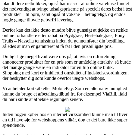
blandt flere netbutikker, og så har masser af online varehuse fundet
det nødvendigt at tvinge udsalgspriserne på specielt deres bedst i test
produkter – til børn, samt også til voksne – betragteligt, og endda
nogle gange tilbyde gebyrfri levering.
Derfor kan det ikke desto mindre blive gunstigt at tjekke en række
online forhandlere efter rabat på Prydgræs, Hestehalegræs, Pony
Trails – Nassella tenuissima inden du gennemfører din bestilling,
således at man er garanteret at få fat i den prisbilligste pris.
Du bør lige meget hvad være obs på, at hvis en e-forretning
annoncerer produkter for en pris som er umådelig attraktiv, så burde
det mange gange være en indikator for en fup online butik.
Shopping med kort er imidlertid omsluttet af Indsigelsesordningen,
der beskytter dig som kunde overfor uægte webshops.
Vi anbefaler kortkøb eller MobilePay. Som en alternativ mulighed
kunne du bruge et afbetalingstilbud fra for eksempel ViaBill, ifald
du har i sinde at afbetale regningen senere.
Inden nogen køber hos en internet virksomhed kunne man til hver
en tid have øje for webshoppens vilkår, dog er det bare ikke super
spændende.