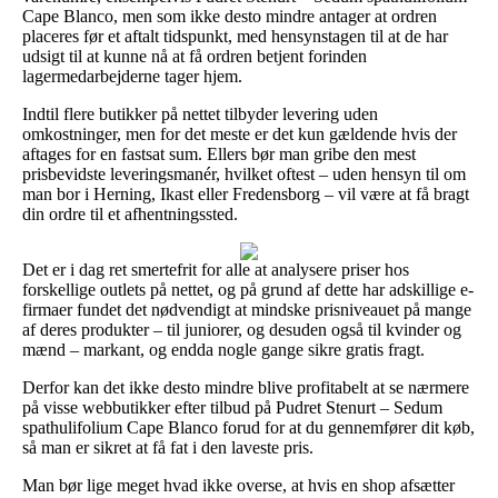
Cape Blanco, men som ikke desto mindre antager at ordren
placeres før et aftalt tidspunkt, med hensynstagen til at de har
udsigt til at kunne nå at få ordren betjent forinden
lagermedarbejderne tager hjem.
Indtil flere butikker på nettet tilbyder levering uden
omkostninger, men for det meste er det kun gældende hvis der
aftages for en fastsat sum. Ellers bør man gribe den mest
prisbevidste leveringsmanér, hvilket oftest – uden hensyn til om
man bor i Herning, Ikast eller Fredensborg – vil være at få bragt
din ordre til et afhentningssted.
Det er i dag ret smertefrit for alle at analysere priser hos
forskellige outlets på nettet, og på grund af dette har adskillige e-
firmaer fundet det nødvendigt at mindske prisniveauet på mange
af deres produkter – til juniorer, og desuden også til kvinder og
mænd – markant, og endda nogle gange sikre gratis fragt.
Derfor kan det ikke desto mindre blive profitabelt at se nærmere
på visse webbutikker efter tilbud på Pudret Stenurt – Sedum
spathulifolium Cape Blanco forud for at du gennemfører dit køb,
så man er sikret at få fat i den laveste pris.
Man bør lige meget hvad ikke overse, at hvis en shop afsætter