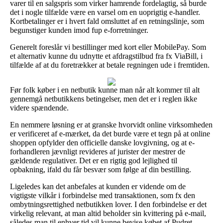
varer til en salgspris som virker hamrende fordelagtig, så burde
det i nogle tilfælde være en varsel om en uoprigtig e-handler.
Kortbetalinger er i hvert fald omsluttet af en retningslinje, som
begunstiger kunden imod fup e-forretninger.
Generelt foreslår vi bestillinger med kort eller MobilePay. Som
et alternativ kunne du udnytte et afdragstilbud fra fx ViaBill, i
tilfælde af at du foretrækker at betale regningen ude i fremtiden.
Før folk køber i en netbutik kunne man når alt kommer til alt
gennemgå netbutikkens betingelser, men det er i reglen ikke
videre spændende.
En nemmere løsning er at granske hvorvidt online virksomheden
er verificeret af e-mærket, da det burde være et tegn på at online
shoppen opfylder den officielle danske lovgivning, og at e-
forhandleren jævnligt revideres af jurister der mestrer de
gældende regulativer. Det er en rigtig god lejlighed til
opbakning, ifald du får besvær som følge af din bestilling.
Ligeledes kan det anbefales at kunden er vidende om de
vigtigste vilkår i forbindelse med transaktionen, som fx den
ombytningsrettighed netbutikken lover. I den forbindelse er det
virkelig relevant, at man altid beholder sin kvittering på e-mail,
således man til enhver tid vil kunne bevise købet af Pudret