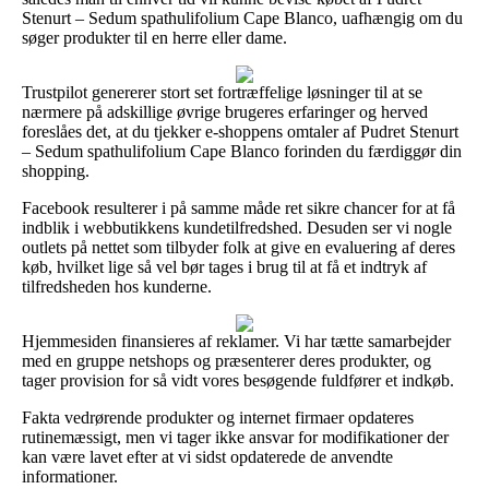
Stenurt – Sedum spathulifolium Cape Blanco, uafhængig om du
søger produkter til en herre eller dame.
Trustpilot genererer stort set fortræffelige løsninger til at se
nærmere på adskillige øvrige brugeres erfaringer og herved
foreslåes det, at du tjekker e-shoppens omtaler af Pudret Stenurt
– Sedum spathulifolium Cape Blanco forinden du færdiggør din
shopping.
Facebook resulterer i på samme måde ret sikre chancer for at få
indblik i webbutikkens kundetilfredshed. Desuden ser vi nogle
outlets på nettet som tilbyder folk at give en evaluering af deres
køb, hvilket lige så vel bør tages i brug til at få et indtryk af
tilfredsheden hos kunderne.
Hjemmesiden finansieres af reklamer. Vi har tætte samarbejder
med en gruppe netshops og præsenterer deres produkter, og
tager provision for så vidt vores besøgende fuldfører et indkøb.
Fakta vedrørende produkter og internet firmaer opdateres
rutinemæssigt, men vi tager ikke ansvar for modifikationer der
kan være lavet efter at vi sidst opdaterede de anvendte
informationer.