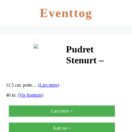
Eventtog
Pudret
Stenurt –
Sedum
spathulifolium
11,5 cm. potte…
(Læs mere)
Cape Blanco
46 kr.
(Vis fragtpris)
Læs mere »
Køb nu »