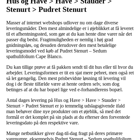
Hus og Have > Have > Stauder >
Stenurt > Pudret Stenurt
Masser af internet webshops udlover nu om dage diverse
leveringsmåder. Den mest almindelige er i øjeblikket at få leveret
til et afhentningssted, som gør at du kan hente dine varer når det
passer dig bedst. Fragtmuligheden er nemlig i høj grad
gnidningsløs, og desuden derudover den mest betalelige
leveringsmodel ved køb af Pudret Stenurt – Sedum
spathulifolium Cape Blanco.
Du kan tillige prøve at få pakken sendt til dit hus eller til hvor du
arbejder. Leveringsformen er tit en sjat mere pebret, men også ret
så let gængelig. Den mest prisbevidste løsning til levering vil
dog i de fleste tilfælde være at hente ordren selv, som dog
betinges af at du har bopæl lige ved e-forhandlerens bopæl.
Antal dages levering på Hus og Have > Have > Stauder >
Stenurt > Pudret Stenurt er jo temmelig udslagsgivende ifald
man behøver dine nye produkter om et øjeblik, så med det
formål er det komplet på sin plads at du efterser den forventede
leveringsdato på den respektive vare.
Mange netbutikker giver dag-til-dag fragt på deres primære
varenumre, eksempelvis Pudret Stenurt – Sedum spathulifolium