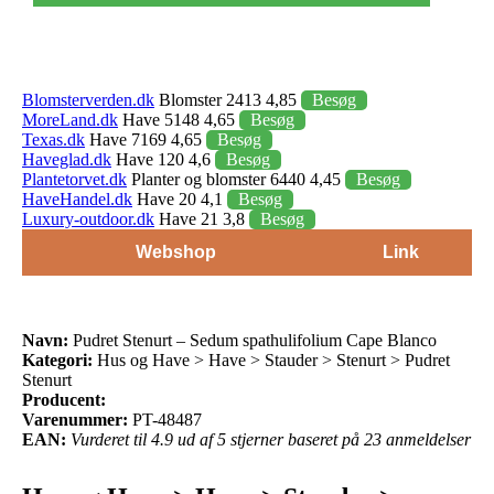
Blomsterverden.dk
Blomster 2413 4,85
Besøg
MoreLand.dk
Have 5148 4,65
Besøg
Texas.dk
Have 7169 4,65
Besøg
Haveglad.dk
Have 120 4,6
Besøg
Plantetorvet.dk
Planter og blomster 6440 4,45
Besøg
HaveHandel.dk
Have 20 4,1
Besøg
Luxury-outdoor.dk
Have 21 3,8
Besøg
Webshop
Link
Navn:
Pudret Stenurt – Sedum spathulifolium Cape Blanco
Kategori:
Hus og Have > Have > Stauder > Stenurt > Pudret
Stenurt
Producent:
Varenummer:
PT-48487
EAN:
Vurderet til 4.9 ud af 5 stjerner baseret på 23 anmeldelser