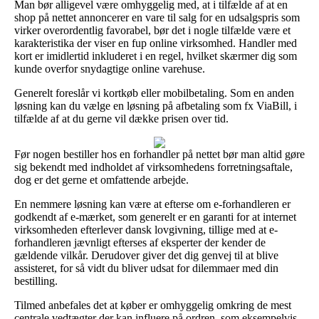
Man bør alligevel være omhyggelig med, at i tilfælde af at en
shop på nettet annoncerer en vare til salg for en udsalgspris som
virker overordentlig favorabel, bør det i nogle tilfælde være et
karakteristika der viser en fup online virksomhed. Handler med
kort er imidlertid inkluderet i en regel, hvilket skærmer dig som
kunde overfor snydagtige online varehuse.
Generelt foreslår vi kortkøb eller mobilbetaling. Som en anden
løsning kan du vælge en løsning på afbetaling som fx ViaBill, i
tilfælde af at du gerne vil dække prisen over tid.
Før nogen bestiller hos en forhandler på nettet bør man altid gøre
sig bekendt med indholdet af virksomhedens forretningsaftale,
dog er det gerne et omfattende arbejde.
En nemmere løsning kan være at efterse om e-forhandleren er
godkendt af e-mærket, som generelt er en garanti for at internet
virksomheden efterlever dansk lovgivning, tillige med at e-
forhandleren jævnligt efterses af eksperter der kender de
gældende vilkår. Derudover giver det dig genvej til at blive
assisteret, for så vidt du bliver udsat for dilemmaer med din
bestilling.
Tilmed anbefales det at køber er omhyggelig omkring de mest
centrale vedtægter der kan influere på ordren, som eksempelvis