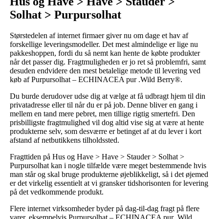
Hus og Have > Have > Stauder >
Solhat > Purpursolhat
Størstedelen af internet firmaer giver nu om dage et hav af
forskellige leveringsmodeller. Det mest almindelige er lige nu
pakkeshoppen, fordi du så nemt kan hente de købte produkter
når det passer dig. Fragtmuligheden er jo ret så problemfri, samt
desuden endvidere den mest betalelige metode til levering ved
køb af Purpursolhat – ECHINACEA pur .Wild Berry®.
Du burde derudover udse dig at vælge at få udbragt hjem til din
privatadresse eller til når du er på job. Denne bliver en gang i
mellem en tand mere pebret, men tillige rigtig smertefri. Den
prisbilligste fragtmulighed vil dog altid vise sig at være at hente
produkterne selv, som desværre er betinget af at du lever i kort
afstand af netbutikkens tilholdssted.
Fragttiden på Hus og Have > Have > Stauder > Solhat >
Purpursolhat kan i nogle tilfælde være meget bestemmende hvis
man står og skal bruge produkterne øjeblikkeligt, så i det øjemed
er det virkelig essentielt at vi gransker tidshorisonten for levering
på det vedkommende produkt.
Flere internet virksomheder byder på dag-til-dag fragt på flere
varer, eksempelvis Purpursolhat – ECHINACEA pur .Wild