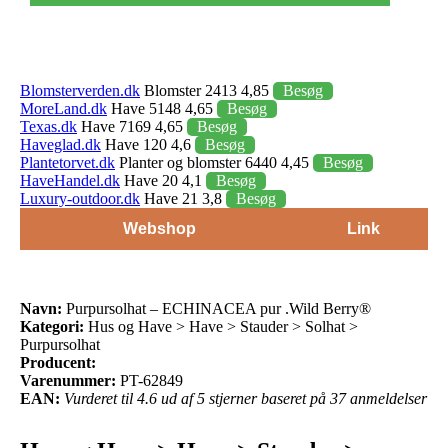
Blomsterverden.dk
Blomster 2413 4,85
Besøg
MoreLand.dk
Have 5148 4,65
Besøg
Texas.dk
Have 7169 4,65
Besøg
Haveglad.dk
Have 120 4,6
Besøg
Plantetorvet.dk
Planter og blomster 6440 4,45
Besøg
HaveHandel.dk
Have 20 4,1
Besøg
Luxury-outdoor.dk
Have 21 3,8
Besøg
Webshop
Link
Navn:
Purpursolhat – ECHINACEA pur .Wild Berry®
Kategori:
Hus og Have > Have > Stauder > Solhat >
Purpursolhat
Producent:
Varenummer:
PT-62849
EAN:
Vurderet til 4.6 ud af 5 stjerner baseret på 37 anmeldelser