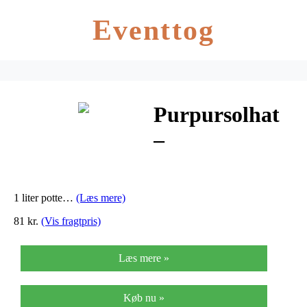
Eventtog
Purpursolhat
–
ECHINACEA
pur .Wild
1 liter potte…
(Læs mere)
Berry®
81 kr.
(Vis fragtpris)
Læs mere »
Køb nu »