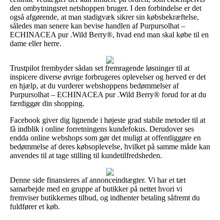
den ombytningsret netshoppen bruger. I den forbindelse er det
også afgørende, at man stadigvæk sikrer sin købsbekræftelse,
således man senere kan bevise handlen af Purpursolhat –
ECHINACEA pur .Wild Berry®, hvad end man skal købe til en
dame eller herre.
Trustpilot frembyder sådan set fremragende løsninger til at
inspicere diverse øvrige forbrugeres oplevelser og herved er det
en hjælp, at du vurderer webshoppens bedømmelser af
Purpursolhat – ECHINACEA pur .Wild Berry® forud for at du
færdiggør din shopping.
Facebook giver dig lignende i højeste grad stabile metoder til at
få indblik i online forretningens kundefokus. Derudover ses
endda online webshops som gør det muligt at offentliggøre en
bedømmelse af deres købsoplevelse, hvilket på samme måde kan
anvendes til at tage stilling til kundetilfredsheden.
Denne side finansieres af annonceindtægter. Vi har et tæt
samarbejde med en gruppe af butikker på nettet hvori vi
fremviser butikkernes tilbud, og indhenter betaling såfremt du
fuldfører et køb.