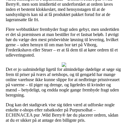
Berry®, men som imidlertid er underforstået at ordren laves
inden et bestemt klokkeslæt, med hensynstagen til at de
sandsynligvis kan nå at få produktet pakket forud for at de
lageransatte får fri.
Flere webbutikker frembyder fragt uden gebyr, men undertiden
er det så præmissen at man bestiller for et fastsat beløb. I øvrigt
bør du vælge den mest prisbevidste løsning til levering, hvilket
gerne – uden hensyn til om man bor tæt på Viborg,
Frederikshavn eller Struer – er at få dem til at køre ordren til et
udleveringssted.
Det er jo ualmindeligt ligetil for almindelige dødelige at søge sig
frem til priser på tværs af netshops, og til gengæld har mange
online varehuse ikke kunne slippe for at nedbringe prisniveauet
på varerne – til piger og drenge, og ligeledes til kvinder og
mænd – betydeligt, og endda nogle gange frembyde fragt uden
beregning.
Dog kan det stadigvæk vise sig tiden værd at udforske nogle
enkelte e-shops efter rabatkoder på Purpursolhat –
ECHINACEA pur .Wild Berry® før du placerer ordren, sådan
at du er sikker på at antage den billigste pris.