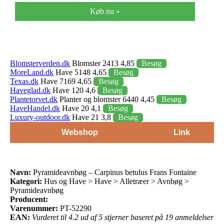
Køb nu »
Blomsterverden.dk
Blomster 2413 4,85
Besøg
MoreLand.dk
Have 5148 4,65
Besøg
Texas.dk
Have 7169 4,65
Besøg
Haveglad.dk
Have 120 4,6
Besøg
Plantetorvet.dk
Planter og blomster 6440 4,45
Besøg
HaveHandel.dk
Have 20 4,1
Besøg
Luxury-outdoor.dk
Have 21 3,8
Besøg
Webshop
Link
Navn:
Pyramideavnbøg – Carpinus betulus Frans Fontaine
Kategori:
Hus og Have > Have > Alletræer > Avnbøg >
Pyramideavnbøg
Producent:
Varenummer:
PT-52290
EAN:
Vurderet til 4.2 ud af 5 stjerner baseret på 19 anmeldelser