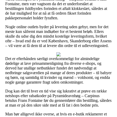
Fontaine, men vær vagtsom da det er underforstået at
bestillingen fuldbyrdes forinden et aftalt klokkeslæt, således at
de har mulighed for at nå at få ordren fikset forinden
pakkepersonalet holder fyraften.
Nogle online outlets byder på levering uden gebyr, men for det
meste kun såfremt man indkøber for et bestemt beløb. Ellers
skulle du udse dig den mindst kostelige leveringsform, hvilket
ofte – hvad end du er ved København, Skanderborg eller Assens
– vil være at få dem til at levere din ordre til et udleveringssted.
Det er efterhånden særligt overkommeligt for almindelige
dødelige at lave prissammenligning fra diverse e-shops, og
derved har utallige netbutikker fundet det nødvendigt at
nedbringe salgsværdien på mange af deres produkter – til babyer
og børn, og samtidig til kvinder og mænd – voldsomt, og endda
nogle gange garantere fragt uden omkostninger.
Dog kan det til hver en tid vise sig lukrativt at prøve en række
netshops efter rabatkoder på Pyramideavnbøg – Carpinus
betulus Frans Fontaine før du gennemfører din bestilling, således
at man er på den sikre side med at få fat i den bedste pris.
Man bør alligevel ikke overse, at hvis en e-butik reklamerer et