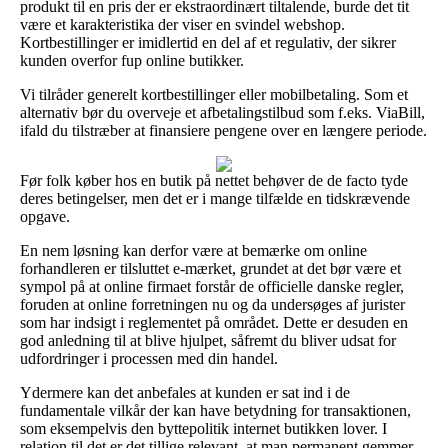
produkt til en pris der er ekstraordinært tiltalende, burde det tit
være et karakteristika der viser en svindel webshop.
Kortbestillinger er imidlertid en del af et regulativ, der sikrer
kunden overfor fup online butikker.
Vi tilråder generelt kortbestillinger eller mobilbetaling. Som et
alternativ bør du overveje et afbetalingstilbud som f.eks. ViaBill,
ifald du tilstræber at finansiere pengene over en længere periode.
Før folk køber hos en butik på nettet behøver de de facto tyde
deres betingelser, men det er i mange tilfælde en tidskrævende
opgave.
En nem løsning kan derfor være at bemærke om online
forhandleren er tilsluttet e-mærket, grundet at det bør være et
sympol på at online firmaet forstår de officielle danske regler,
foruden at online forretningen nu og da undersøges af jurister
som har indsigt i reglementet på området. Dette er desuden en
god anledning til at blive hjulpet, såfremt du bliver udsat for
udfordringer i processen med din handel.
Ydermere kan det anbefales at kunden er sat ind i de
fundamentale vilkår der kan have betydning for transaktionen,
som eksempelvis den byttepolitik internet butikken lover. I
relation til det er det tillige relevant, at man permanent gemmer