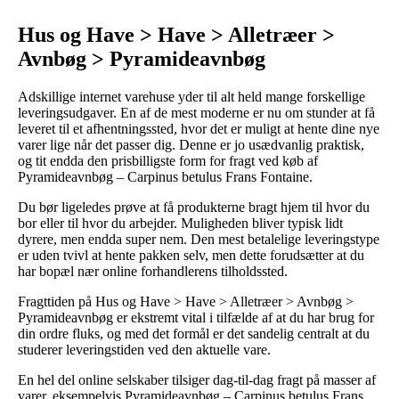
Hus og Have > Have > Alletræer >
Avnbøg > Pyramideavnbøg
Adskillige internet varehuse yder til alt held mange forskellige
leveringsudgaver. En af de mest moderne er nu om stunder at få
leveret til et afhentningssted, hvor det er muligt at hente dine nye
varer lige når det passer dig. Denne er jo usædvanlig praktisk,
og tit endda den prisbilligste form for fragt ved køb af
Pyramideavnbøg – Carpinus betulus Frans Fontaine.
Du bør ligeledes prøve at få produkterne bragt hjem til hvor du
bor eller til hvor du arbejder. Muligheden bliver typisk lidt
dyrere, men endda super nem. Den mest betalelige leveringstype
er uden tvivl at hente pakken selv, men dette forudsætter at du
har bopæl nær online forhandlerens tilholdssted.
Fragttiden på Hus og Have > Have > Alletræer > Avnbøg >
Pyramideavnbøg er ekstremt vital i tilfælde af at du har brug for
din ordre fluks, og med det formål er det sandelig centralt at du
studerer leveringstiden ved den aktuelle vare.
En hel del online selskaber tilsiger dag-til-dag fragt på masser af
varer, eksempelvis Pyramideavnbøg – Carpinus betulus Frans