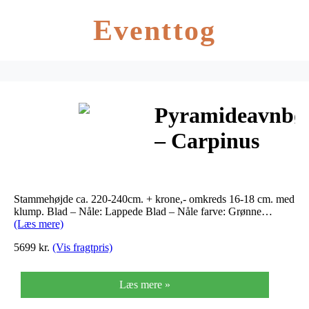
Eventtog
Pyramideavnbø
– Carpinus
betulus Frans
Fontaine
Stammehøjde ca. 220-240cm. + krone,- omkreds 16-18 cm. med
klump. Blad – Nåle: Lappede Blad – Nåle farve: Grønne…
(Læs mere)
5699 kr.
(Vis fragtpris)
Læs mere »