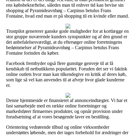
ens købsbekræftelse, således man til enhver tid kan bevise sin
shopping af Pyramideavnbøg – Carpinus betulus Frans
Fontaine, hvad end man er på shopping til en kvinde eller mand.
Trustpilot genererer ganske gode muligheder for at kortlægge en
stor gruppe nuværende kunders synspunkter og af den grund er
det anbefalelsesværdigt, at du eftersøger online forretningens
bedømmelser af Pyramideavnbøg – Carpinus betulus Frans
Fontaine forinden du køber.
Facebook frembyder også flere gunstige genveje til at få
kendskab til netbutikkens popularitet. Foruden det ser vi faktisk
online outlets hvor man kan tilkendegive en kritik af deres køb,
som lige så vel kan anvendes til at afveje hvor glade kunderne
er.
Denne hjemmeside er finansieret af annonceindtægter. Vi har et
fast samarbejde med en række online forretninger og
markedsfører firmaernes produkter, og opnår provision under
forudsætning af at vores besøgende laver en bestilling.
Orientering vedrørende tilbud og online virksomheder
understøttes løbende, men der tages forbehold for ændringer der