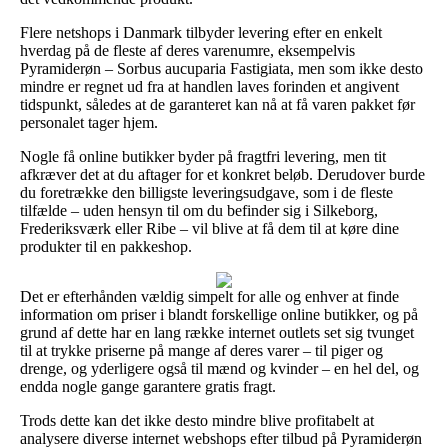
Flere netshops i Danmark tilbyder levering efter en enkelt
hverdag på de fleste af deres varenumre, eksempelvis
Pyramiderøn – Sorbus aucuparia Fastigiata, men som ikke desto
mindre er regnet ud fra at handlen laves forinden et angivent
tidspunkt, således at de garanteret kan nå at få varen pakket før
personalet tager hjem.
Nogle få online butikker byder på fragtfri levering, men tit
afkræver det at du aftager for et konkret beløb. Derudover burde
du foretrække den billigste leveringsudgave, som i de fleste
tilfælde – uden hensyn til om du befinder sig i Silkeborg,
Frederiksværk eller Ribe – vil blive at få dem til at køre dine
produkter til en pakkeshop.
Det er efterhånden vældig simpelt for alle og enhver at finde
information om priser i blandt forskellige online butikker, og på
grund af dette har en lang række internet outlets set sig tvunget
til at trykke priserne på mange af deres varer – til piger og
drenge, og yderligere også til mænd og kvinder – en hel del, og
endda nogle gange garantere gratis fragt.
Trods dette kan det ikke desto mindre blive profitabelt at
analysere diverse internet webshops efter tilbud på Pyramiderøn