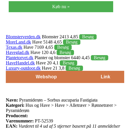
Køb nu »
Blomsterverden.dk
Blomster 2413 4,85
Besøg
MoreLand.dk
Have 5148 4,65
Besøg
Texas.dk
Have 7169 4,65
Besøg
Haveglad.dk
Have 120 4,6
Besøg
Plantetorvet.dk
Planter og blomster 6440 4,45
Besøg
HaveHandel.dk
Have 20 4,1
Besøg
Luxury-outdoor.dk
Have 21 3,8
Besøg
Webshop
Link
Navn:
Pyramiderøn – Sorbus aucuparia Fastigiata
Kategori:
Hus og Have > Have > Alletræer > Rønnetræer >
Pyramiderøn
Producent:
Varenummer:
PT-52539
EAN:
Vurderet til 4 ud af 5 stjerner baseret på 11 anmeldelser