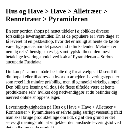
Hus og Have > Have > Alletræer >
Rønnetræer > Pyramiderøn
En stor portion shops på nettet tildeler i øjeblikket diverse
forskellige leveringsmidler. En af de populære er i vore dage at
få leveret til en pakkeshop, hvor det er muligt at hente de købte
varer lige præcis når det passer ind i din kalender. Metoden er
nemlig ret så hensigtsmæssig, samt typisk tilmed den mest
betalelige leveringsmodel ved køb af Pyramiderøn – Sorbus
aucuparia Fastigiata.
Du kan på samme måde beslutte dig for at vælge at få sendt til
din bopæl eller til adressen hvor du arbejder. Leveringstypen er
som regel lidt mindre prisbillig, men til gengæld virkelig simpel.
Den billigste løsning vil dog i de fleste tilfælde være at hente
produkterne selv, hvilket dog nødvendiggør at du befinder dig
nærved online shoppens lager.
Leveringsdygtigheden på Hus og Have > Have > Alletræer >
Rønnetræer > Pyramiderøn er selvfølgelig særligt væsentlig ifald
man skal bruge produktet lige om lidt, og af den grund er det
selvsagt meningsfuldt at vi tjekker den anslåede leveringstid ved
det vedkommende produkt.