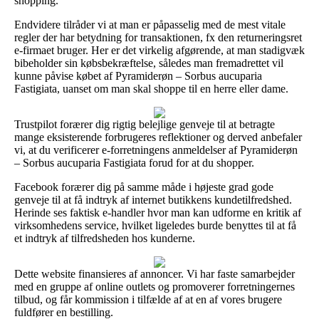
shopping.
Endvidere tilråder vi at man er påpasselig med de mest vitale
regler der har betydning for transaktionen, fx den returneringsret
e-firmaet bruger. Her er det virkelig afgørende, at man stadigvæk
bibeholder sin købsbekræftelse, således man fremadrettet vil
kunne påvise købet af Pyramiderøn – Sorbus aucuparia
Fastigiata, uanset om man skal shoppe til en herre eller dame.
Trustpilot forærer dig rigtig belejlige genveje til at betragte
mange eksisterende forbrugeres reflektioner og derved anbefaler
vi, at du verificerer e-forretningens anmeldelser af Pyramiderøn
– Sorbus aucuparia Fastigiata forud for at du shopper.
Facebook forærer dig på samme måde i højeste grad gode
genveje til at få indtryk af internet butikkens kundetilfredshed.
Herinde ses faktisk e-handler hvor man kan udforme en kritik af
virksomhedens service, hvilket ligeledes burde benyttes til at få
et indtryk af tilfredsheden hos kunderne.
Dette website finansieres af annoncer. Vi har faste samarbejder
med en gruppe af online outlets og promoverer forretningernes
tilbud, og får kommission i tilfælde af at en af vores brugere
fuldfører en bestilling.