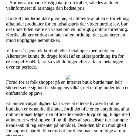
– Sorbus aucuparia Fastigiata før du køber, således at du er
velinformeret til at antage den bedste pris.
Du skal imidlertid ikke glemme, at i tilfælde af at en e-forretning
afhænder produkter for en udsalgspris der virker utrolig lav, bør
det undertiden være en varsel om en uoprigtig online forretning.
Kortbetalinger er dog omfattet af en ordning, der garanterer en
imod uoprigtige netbutikker.
Vi foreslår generelt kortkøb eller betalinger med mobilen.
Alternativt kunne du drage fordel af en afdragsordning fra for
eksempel ViaBill, for så vidt du higer efter at klare betalingen
over en periode.
Forud for at folk shopper på en internet butik burde man helt
sikkert sætte sig ind i e-shoppens vilkår, det er dog undertiden en
omfattende opgave.
En anden valgmulighed kan være at efterse hvorvidt online
butikken er e-mærke tilsluttet, fordi det ofte er en antydning af at
online firmaet følger den officielle danske lovgivning, tillige med
at internet webshoppen af og til tilses af specialister der har nøje
kendskab til reglementet på området. Desuden får du mulighed
for support, når du bliver udsat for dilemmaer som følge af din