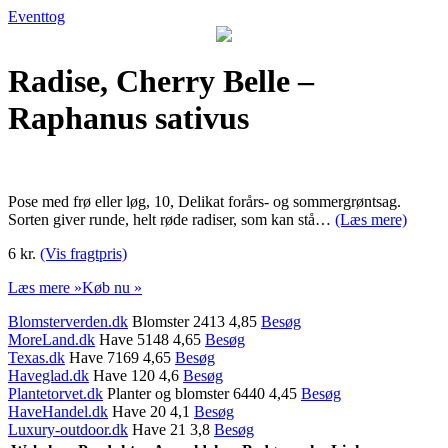
Eventtog
Radise, Cherry Belle –
Raphanus sativus
Pose med frø eller løg, 10, Delikat forårs- og sommergrøntsag.
Sorten giver runde, helt røde radiser, som kan stå…
(Læs mere)
6 kr.
(Vis fragtpris)
Læs mere »
Køb nu »
Blomsterverden.dk
Blomster 2413 4,85
Besøg
MoreLand.dk
Have 5148 4,65
Besøg
Texas.dk
Have 7169 4,65
Besøg
Haveglad.dk
Have 120 4,6
Besøg
Plantetorvet.dk
Planter og blomster 6440 4,45
Besøg
HaveHandel.dk
Have 20 4,1
Besøg
Luxury-outdoor.dk
Have 21 3,8
Besøg