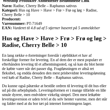
Webshop
Produkter
Anmeldelser
Bedømmelse
Link
Navn:
Radise, Cherry Belle – Raphanus sativus
Kategori:
Hus og Have > Have > Frø > Frø og løg > Radise,
Cherry Belle > 10
Producent:
Varenummer:
PT-71649
EAN:
Vurderet til 4.8 ud af 5 stjerner baseret på 5 anmeldelser
Hus og Have > Have > Frø > Frø og løg >
Radise, Cherry Belle > 10
En lang række e-forretninger foreslår i øjeblikket et hav af
forskellige former for levering. En af dem der er mest populær er
efterhånden levering til et afhentningssted, og så kan du blot hente
de købte varer når det passer dig. Fragtløsningen er altså ret
fleksibel, og endda desuden den mest prisbevidste leveringsløsning
ved køb af Radise, Cherry Belle – Raphanus sativus.
Du kunne også påtænke at bestille ordren til levering til dit hus eller
ud på din arbejdsplads. Leveringsformen er i mange tilfælde en lille
smule dyrere, men endvidere virkelig simpel. Den mest letkøbte
leveringsversion er uden tvivl at du selv henter varerne, men det står
og falder med at du bor tæt på internet forretningens lager.