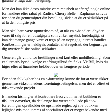
garantere fragt uden beregning.
Men det kan ikke desto mindre være rentabelt at eftergå nogle online
forhandlere efter rabat på Radise, Cherry Belle – Raphanus sativus
forinden du gennemfører din bestilling, sådan at du er skråsikker på
at få den billigste pris.
Man skal bare være opmærksom på, at når en e-handler udbyder
varer til salg for en udsalgspris som virker mystisk fordelagtig, så
kan det mange gange være et tegn på en uoprigtig internet handler.
Kortbestillinger er heldigvis omfattet af et regelsæt, der begunstiger
dig overfor falske online selskaber.
Generelt går vi ind for bestillinger med kort eller mobilbetaling. Som
et alternativ bør du vælge et afdragstilbud fra f.eks. ViaBill, hvis du
higer efter at finansiere beløbet over en længere periode.
Forinden folk køber hos en e-forretning kunne de for at være sikker
gennemse virksomhedens forretningsbetingelser, men det er oftest et
tidskrævende projekt.
En anden løsning er at kontrollere hvorvidt internet butikken er
tilsluttet e-mærket, da det længe har været et billede på at e-
forretningen opretholder de opstillede regler, og at e-butikken
lejlighedsvis monitoreres af specialister der er meget bekendte med