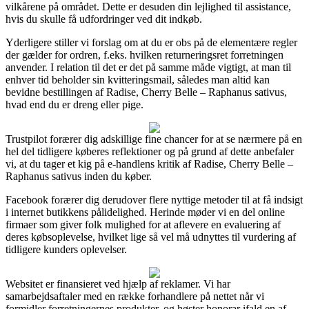
vilkårene på området. Dette er desuden din lejlighed til assistance,
hvis du skulle få udfordringer ved dit indkøb.
Yderligere stiller vi forslag om at du er obs på de elementære regler
der gælder for ordren, f.eks. hvilken returneringsret forretningen
anvender. I relation til det er det på samme måde vigtigt, at man til
enhver tid beholder sin kvitteringsmail, således man altid kan
bevidne bestillingen af Radise, Cherry Belle – Raphanus sativus,
hvad end du er dreng eller pige.
Trustpilot forærer dig adskillige fine chancer for at se nærmere på en
hel del tidligere køberes reflektioner og på grund af dette anbefaler
vi, at du tager et kig på e-handlens kritik af Radise, Cherry Belle –
Raphanus sativus inden du køber.
Facebook forærer dig derudover flere nyttige metoder til at få indsigt
i internet butikkens pålidelighed. Herinde møder vi en del online
firmaer som giver folk mulighed for at aflevere en evaluering af
deres købsoplevelse, hvilket lige så vel må udnyttes til vurdering af
tidligere kunders oplevelser.
Websitet er finansieret ved hjælp af reklamer. Vi har
samarbejdsaftaler med en række forhandlere på nettet når vi
formidler forretningernes produkter, og høster honorar ifald en af