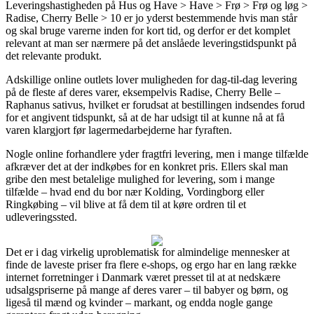
Leveringshastigheden på Hus og Have > Have > Frø > Frø og løg >
Radise, Cherry Belle > 10 er jo yderst bestemmende hvis man står
og skal bruge varerne inden for kort tid, og derfor er det komplet
relevant at man ser nærmere på det anslåede leveringstidspunkt på
det relevante produkt.
Adskillige online outlets lover muligheden for dag-til-dag levering
på de fleste af deres varer, eksempelvis Radise, Cherry Belle –
Raphanus sativus, hvilket er forudsat at bestillingen indsendes forud
for et angivent tidspunkt, så at de har udsigt til at kunne nå at få
varen klargjort før lagermedarbejderne har fyraften.
Nogle online forhandlere yder fragtfri levering, men i mange tilfælde
afkræver det at der indkøbes for en konkret pris. Ellers skal man
gribe den mest betalelige mulighed for levering, som i mange
tilfælde – hvad end du bor nær Kolding, Vordingborg eller
Ringkøbing – vil blive at få dem til at køre ordren til et
udleveringssted.
Det er i dag virkelig uproblematisk for almindelige mennesker at
finde de laveste priser fra flere e-shops, og ergo har en lang række
internet forretninger i Danmark været presset til at at nedskære
udsalgspriserne på mange af deres varer – til babyer og børn, og
ligeså til mænd og kvinder – markant, og endda nogle gange