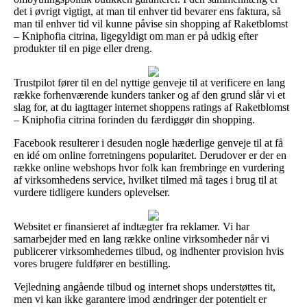
det i øvrigt vigtigt, at man til enhver tid bevarer ens faktura, så
man til enhver tid vil kunne påvise sin shopping af Raketblomst
– Kniphofia citrina, ligegyldigt om man er på udkig efter
produkter til en pige eller dreng.
Trustpilot fører til en del nyttige genveje til at verificere en lang
række forhenværende kunders tanker og af den grund slår vi et
slag for, at du iagttager internet shoppens ratings af Raketblomst
– Kniphofia citrina forinden du færdiggør din shopping.
Facebook resulterer i desuden nogle hæderlige genveje til at få
en idé om online forretningens popularitet. Derudover er der en
række online webshops hvor folk kan frembringe en vurdering
af virksomhedens service, hvilket tilmed må tages i brug til at
vurdere tidligere kunders oplevelser.
Websitet er finansieret af indtægter fra reklamer. Vi har
samarbejder med en lang række online virksomheder når vi
publicerer virksomhedernes tilbud, og indhenter provision hvis
vores brugere fuldfører en bestilling.
Vejledning angående tilbud og internet shops understøttes tit,
men vi kan ikke garantere imod ændringer der potentielt er