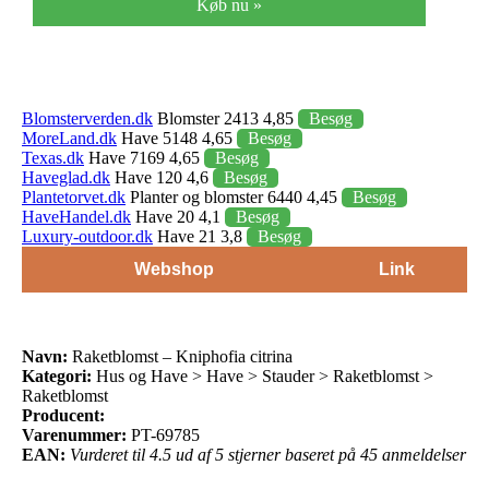
Køb nu »
Blomsterverden.dk
Blomster 2413 4,85
Besøg
MoreLand.dk
Have 5148 4,65
Besøg
Texas.dk
Have 7169 4,65
Besøg
Haveglad.dk
Have 120 4,6
Besøg
Plantetorvet.dk
Planter og blomster 6440 4,45
Besøg
HaveHandel.dk
Have 20 4,1
Besøg
Luxury-outdoor.dk
Have 21 3,8
Besøg
Webshop
Link
Navn:
Raketblomst – Kniphofia citrina
Kategori:
Hus og Have > Have > Stauder > Raketblomst >
Raketblomst
Producent:
Varenummer:
PT-69785
EAN:
Vurderet til 4.5 ud af 5 stjerner baseret på 45 anmeldelser