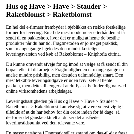
Hus og Have > Have > Stauder >
Raketblomst > Raketblomst
En hel del e-firmaer frembyder i øjeblikket en række forskellige
former for levering. En af de mest moderne er efterhånden at få
sendt til en pakkeshop, hvor det er muligt at hente de bestilte
produkter når du har tid. Fragtmetoden er jo meget praktisk,
samt mange gange ligeledes den mindst kostelige
leveringsversion ved køb af Raketblomst – Kniphofia citrina.
Du kunne omvendt afveje for og imod at vælge at få sendt til din
bopæl eller til dit arbejde. Fragtmuligheden er mange gange en
anelse mindre prisbillig, men desuden ualmindeligt smart. Den
mest letkøbte leveringsudgave er uden tvivl selv at hente
pakken, men dette afhænger af at du fysisk befinder dig nærved
online virksomhedens arbejdslager.
Leveringshastigheden på Hus og Have > Have > Stauder >
Raketblomst > Raketblomst kan vise sig at være yderst vigtig i
tilfælde af at du har behov for din ordre inden for få dage, så
derfor er det ganske aktuelt at du ser det anslåede
leveringstidspunkt ved den relevante vare.
En masse netshops i Danmark stiller garanti om dag-til-dag fragt