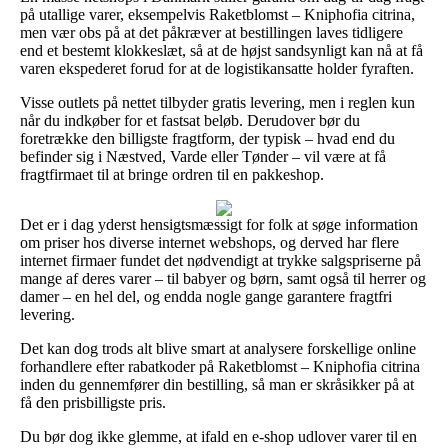
på utallige varer, eksempelvis Raketblomst – Kniphofia citrina,
men vær obs på at det påkræver at bestillingen laves tidligere
end et bestemt klokkeslæt, så at de højst sandsynligt kan nå at få
varen ekspederet forud for at de logistikansatte holder fyraften.
Visse outlets på nettet tilbyder gratis levering, men i reglen kun
når du indkøber for et fastsat beløb. Derudover bør du
foretrække den billigste fragtform, der typisk – hvad end du
befinder sig i Næstved, Varde eller Tønder – vil være at få
fragtfirmaet til at bringe ordren til en pakkeshop.
Det er i dag yderst hensigtsmæssigt for folk at søge information
om priser hos diverse internet webshops, og derved har flere
internet firmaer fundet det nødvendigt at trykke salgspriserne på
mange af deres varer – til babyer og børn, samt også til herrer og
damer – en hel del, og endda nogle gange garantere fragtfri
levering.
Det kan dog trods alt blive smart at analysere forskellige online
forhandlere efter rabatkoder på Raketblomst – Kniphofia citrina
inden du gennemfører din bestilling, så man er skråsikker på at
få den prisbilligste pris.
Du bør dog ikke glemme, at ifald en e-shop udlover varer til en