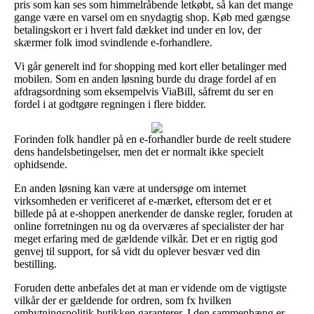
pris som kan ses som himmelråbende letkøbt, så kan det mange
gange være en varsel om en snydagtig shop. Køb med gængse
betalingskort er i hvert fald dækket ind under en lov, der
skærmer folk imod svindlende e-forhandlere.
Vi går generelt ind for shopping med kort eller betalinger med
mobilen. Som en anden løsning burde du drage fordel af en
afdragsordning som eksempelvis ViaBill, såfremt du ser en
fordel i at godtgøre regningen i flere bidder.
Forinden folk handler på en e-forhandler burde de reelt studere
dens handelsbetingelser, men det er normalt ikke specielt
ophidsende.
En anden løsning kan være at undersøge om internet
virksomheden er verificeret af e-mærket, eftersom det er et
billede på at e-shoppen anerkender de danske regler, foruden at
online forretningen nu og da overværes af specialister der har
meget erfaring med de gældende vilkår. Det er en rigtig god
genvej til support, for så vidt du oplever besvær ved din
bestilling.
Foruden dette anbefales det at man er vidende om de vigtigste
vilkår der er gældende for ordren, som fx hvilken
ombytningspolitik butikken garanterer. I den sammenhæng er