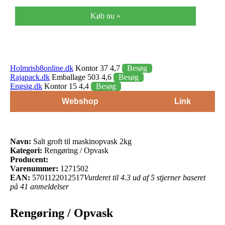
Køb nu »
Holmrisb8online.dk
Kontor 37 4,7
Besøg
Rajapack.dk
Emballage 503 4,6
Besøg
Engsig.dk
Kontor 15 4,4
Besøg
Webshop
Link
Navn:
Salt groft til maskinopvask 2kg
Kategori:
Rengøring / Opvask
Producent:
Varenummer:
1271502
EAN:
5701122012517
Vurderet til 4.3 ud af 5 stjerner baseret
på 41 anmeldelser
Rengøring / Opvask