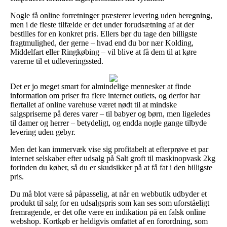
Nogle få online forretninger præsterer levering uden beregning,
men i de fleste tilfælde er det under forudsætning af at der
bestilles for en konkret pris. Ellers bør du tage den billigste
fragtmulighed, der gerne – hvad end du bor nær Kolding,
Middelfart eller Ringkøbing – vil blive at få dem til at køre
varerne til et udleveringssted.
Det er jo meget smart for almindelige mennesker at finde
information om priser fra flere internet outlets, og derfor har
flertallet af online varehuse været nødt til at mindske
salgspriserne på deres varer – til babyer og børn, men ligeledes
til damer og herrer – betydeligt, og endda nogle gange tilbyde
levering uden gebyr.
Men det kan immervæk vise sig profitabelt at efterprøve et par
internet selskaber efter udsalg på Salt groft til maskinopvask 2kg
forinden du køber, så du er skudsikker på at få fat i den billigste
pris.
Du må blot være så påpasselig, at når en webbutik udbyder et
produkt til salg for en udsalgspris som kan ses som uforståeligt
fremragende, er det ofte være en indikation på en falsk online
webshop. Kortkøb er heldigvis omfattet af en forordning, som