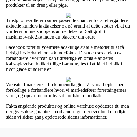
produkter til en dreng eller pige.
Trustpilot resulterer i super passende chancer for at eftergå flere
aktuelle kunders iagttagelser og på grund af dette støtter vi, at du
vurderer online shoppens anmeldelser af Salt groft til
maskinopvask 2kg inden du placerer din ordre.
Facebook fører til ydermere adskillige stabile metoder til at få
indsigt i e-forhandlerens kundefokus. Desuden ses endda e-
forhandlere hvor man kan udfærdige en omtale af deres
købsoplevelse, hvilket tillige bør udnyttes til at få et indblik i
hvor glade kunderne er.
Websitet finansieres af reklameindtægter. Vi samarbejder med
forskellige e-forhandlere hvori vi markedsfører forretningernes
varer, og opnår honorar hvis du udfører et indkøb.
Fakta angående produkter og online varehuse opdateres tit, men
der gives ikke garantier imod ændringer der eventuelt er udført
siden vi sidste gang opdaterede sidens informationer.