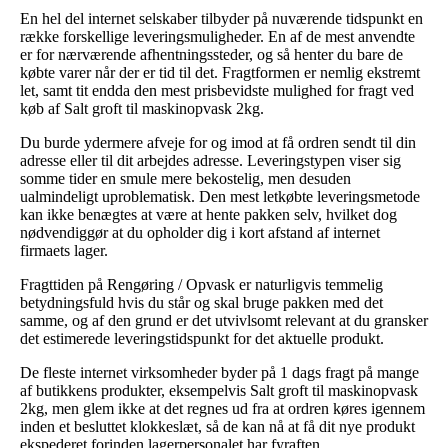
En hel del internet selskaber tilbyder på nuværende tidspunkt en
række forskellige leveringsmuligheder. En af de mest anvendte
er for nærværende afhentningssteder, og så henter du bare de
købte varer når der er tid til det. Fragtformen er nemlig ekstremt
let, samt tit endda den mest prisbevidste mulighed for fragt ved
køb af Salt groft til maskinopvask 2kg.
Du burde ydermere afveje for og imod at få ordren sendt til din
adresse eller til dit arbejdes adresse. Leveringstypen viser sig
somme tider en smule mere bekostelig, men desuden
ualmindeligt uproblematisk. Den mest letkøbte leveringsmetode
kan ikke benægtes at være at hente pakken selv, hvilket dog
nødvendiggør at du opholder dig i kort afstand af internet
firmaets lager.
Fragttiden på Rengøring / Opvask er naturligvis temmelig
betydningsfuld hvis du står og skal bruge pakken med det
samme, og af den grund er det utvivlsomt relevant at du gransker
det estimerede leveringstidspunkt for det aktuelle produkt.
De fleste internet virksomheder byder på 1 dags fragt på mange
af butikkens produkter, eksempelvis Salt groft til maskinopvask
2kg, men glem ikke at det regnes ud fra at ordren køres igennem
inden et besluttet klokkeslæt, så de kan nå at få dit nye produkt
ekspederet forinden lagerpersonalet har fyraften.