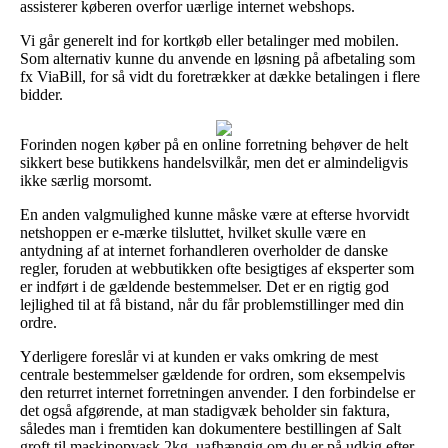
assisterer køberen overfor uærlige internet webshops.
Vi går generelt ind for kortkøb eller betalinger med mobilen.
Som alternativ kunne du anvende en løsning på afbetaling som
fx ViaBill, for så vidt du foretrækker at dække betalingen i flere
bidder.
Forinden nogen køber på en online forretning behøver de helt
sikkert bese butikkens handelsvilkår, men det er almindeligvis
ikke særlig morsomt.
En anden valgmulighed kunne måske være at efterse hvorvidt
netshoppen er e-mærke tilsluttet, hvilket skulle være en
antydning af at internet forhandleren overholder de danske
regler, foruden at webbutikken ofte besigtiges af eksperter som
er indført i de gældende bestemmelser. Det er en rigtig god
lejlighed til at få bistand, når du får problemstillinger med din
ordre.
Yderligere foreslår vi at kunden er vaks omkring de mest
centrale bestemmelser gældende for ordren, som eksempelvis
den returret internet forretningen anvender. I den forbindelse er
det også afgørende, at man stadigvæk beholder sin faktura,
således man i fremtiden kan dokumentere bestillingen af Salt
groft til maskinopvask 2kg, uafhængig om du er på udkig efter