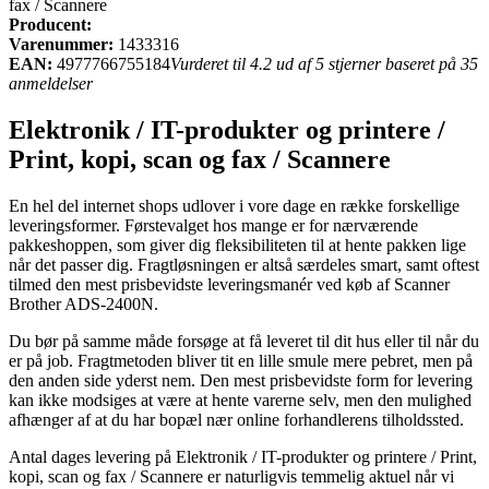
fax / Scannere
Producent:
Varenummer:
1433316
EAN:
4977766755184
Vurderet til 4.2 ud af 5 stjerner baseret på 35
anmeldelser
Elektronik / IT-produkter og printere /
Print, kopi, scan og fax / Scannere
En hel del internet shops udlover i vore dage en række forskellige
leveringsformer. Førstevalget hos mange er for nærværende
pakkeshoppen, som giver dig fleksibiliteten til at hente pakken lige
når det passer dig. Fragtløsningen er altså særdeles smart, samt oftest
tilmed den mest prisbevidste leveringsmanér ved køb af Scanner
Brother ADS-2400N.
Du bør på samme måde forsøge at få leveret til dit hus eller til når du
er på job. Fragtmetoden bliver tit en lille smule mere pebret, men på
den anden side yderst nem. Den mest prisbevidste form for levering
kan ikke modsiges at være at hente varerne selv, men den mulighed
afhænger af at du har bopæl nær online forhandlerens tilholdssted.
Antal dages levering på Elektronik / IT-produkter og printere / Print,
kopi, scan og fax / Scannere er naturligvis temmelig aktuel når vi