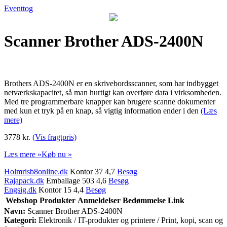
Eventtog
Scanner Brother ADS-2400N
Brothers ADS-2400N er en skrivebordsscanner, som har indbygget
netværkskapacitet, så man hurtigt kan overføre data i virksomheden.
Med tre programmerbare knapper kan brugere scanne dokumenter
med kun et tryk på en knap, så vigtig information ender i den
(Læs
mere)
3778 kr.
(Vis fragtpris)
Læs mere »
Køb nu »
Holmrisb8online.dk
Kontor 37 4,7
Besøg
Rajapack.dk
Emballage 503 4,6
Besøg
Engsig.dk
Kontor 15 4,4
Besøg
Webshop
Produkter
Anmeldelser
Bedømmelse
Link
Navn:
Scanner Brother ADS-2400N
Kategori:
Elektronik / IT-produkter og printere / Print, kopi, scan og