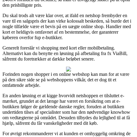
den prisbilligste pris.
Du skal trods alt være klar over, at ifald en netshop frembyder en
vare til en salgspris der kan virke kolossalt beskeden, så burde det i
nogle tilfælde være et bevis på en uægte online shop. Handler med
kort er heldigvis omfavnet af en bestemmelse, der garanterer
køberen overfor fup e-butikker.
Generelt foreslår vi shopping med kort eller mobilbetaling.
Alternativt kan du benytte en løsning på afbetaling fra fx ViaBill,
såfremt du foretrækker at dække beløbet senere.
Forinden nogen shopper i en online webshop kan man for at være
på den sikre side se på webshoppens vilkår, det er dog tit et
omfattende arbejde.
En anden løsning er at kigge hvorvidt netshoppen er tilsluttet e-
mærket, grundet at det længe har været en forsikring om at e-
butikken følger de gældende danske regler, foruden at butikken
undertiden tilses af specialister som har den nødvendige knowhow
om vedtægterne på området. Desuden tilbydes du lejlighed til at få
hjælp, såfremt du får vanskeligheder med dit køb.
For øvrigt rekommanderer vi at kunden er omhyggelig omkring de