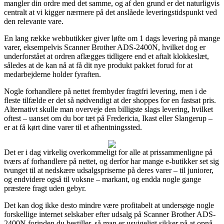
mangler din ordre med det samme, og af den grund er det naturligvis
centralt at vi kigger nærmere på det anslåede leveringstidspunkt ved
den relevante vare.
En lang række webbutikker giver løfte om 1 dags levering på mange
varer, eksempelvis Scanner Brother ADS-2400N, hvilket dog er
underforstået at ordren aflægges tidligere end et aftalt klokkeslæt,
således at de kan nå at få dit nye produkt pakket forud for at
medarbejderne holder fyraften.
Nogle forhandlere på nettet frembyder fragtfri levering, men i de
fleste tilfælde er det så nødvendigt at der shoppes for en fastsat pris.
Alternativt skulle man overveje den billigste slags levering, hvilket
oftest – uanset om du bor tæt på Fredericia, Ikast eller Slangerup –
er at få kørt dine varer til et afhentningssted.
Det er i dag virkelig overkommeligt for alle at prissammenligne på
tværs af forhandlere på nettet, og derfor har mange e-butikker set sig
tvunget til at nedskære udsalgspriserne på deres varer – til juniorer,
og endvidere også til voksne – markant, og endda nogle gange
præstere fragt uden gebyr.
Det kan dog ikke desto mindre være profitabelt at undersøge nogle
forskellige internet selskaber efter udsalg på Scanner Brother ADS-
2400N forinden du bestiller, så man er usvigeligt sikker på at opnå