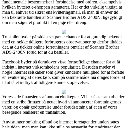
fundamentale bestemmelser i forbindelse med ordren, eksempelvis
hvilken bytteret e-shoppen garanterer. Her er det virkelig vigtigt, at
man til enhver tid sikrer ens kvitteringsmail, så man til enhver tid
kan bekræfte handlen af Scanner Brother ADS-2400N, ligegyldigt
om man søger et produkt til en pige eller dreng.
Trustpilot byder på sådan set pæne chancer for at gøre dig bekendt
med en række tidligere forbrugeres observationer og derfor tilrådes
det, at du tjekker online forretningens omtaler af Scanner Brother
ADS-2400N forud for at du bestiller.
Facebook byder på derudover visse fortræffelige chancer for at få
indsigt i internet virksomhedens popularitet. Desuden møder vi
nogle internet selskaber som giver kunderne mulighed for at forfatte
en evaluering af deres køb, som på samme måde må drages fordel af
til at få et indtryk af tidligere kunders oplevelser.
Vores side finansieres af annonceindtægter. Vi har faste samarbejder
med en stribe firmaer på nettet hvori vi annoncerer forretningernes
varer, og opnår godtgørelse under forudsætning af at en af vores
besøgende realiserer en transaktion.
Anvisninger omkring tilbud og internet foretagender understøttes
hele tiden, men man kan ikke stille os ansvarlig for ændringer der