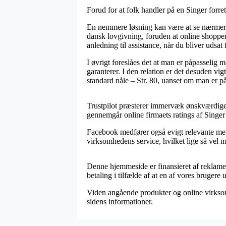
Forud for at folk handler på en Singer forre
En nemmere løsning kan være at se nærmere
dansk lovgivning, foruden at online shoppen
anledning til assistance, når du bliver udsa
I øvrigt foreslåes det at man er påpasselig 
garanterer. I den relation er det desuden vi
standard nåle – Str. 80, uanset om man er p
Trustpilot præsterer immervæk ønskværdige 
gennemgår online firmaets ratings af Singer 
Facebook medfører også evigt relevante meto
virksomhedens service, hvilket lige så vel må 
Denne hjemmeside er finansieret af reklame
betaling i tilfælde af at en af vores brugere 
Viden angående produkter og online virksomh
sidens informationer.