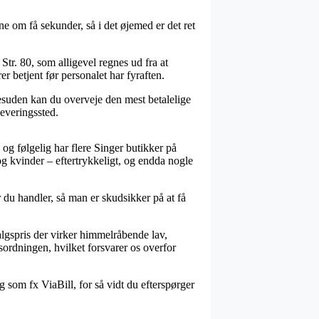
e om få sekunder, så i det øjemed er det ret
Str. 80, som alligevel regnes ud fra at
er betjent før personalet har fyraften.
Desuden kan du overveje den mest betalelige
leveringssted.
 og følgelig har flere Singer butikker på
og kvinder – eftertrykkeligt, og endda nogle
ør du handler, så man er skudsikker på at få
 salgspris der virker himmelråbende lav,
sordningen, hvilket forsvarer os overfor
g som fx ViaBill, for så vidt du efterspørger