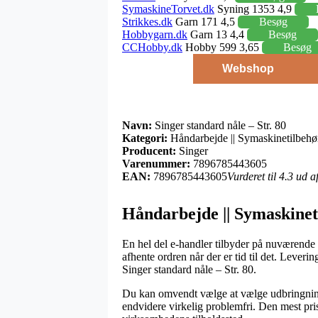
SymaskineTorvet.dk
Syning 1353 4,9
Strikkes.dk
Garn 171 4,5
Besøg
Hobbygarn.dk
Garn 13 4,4
Besøg
CCHobby.dk
Hobby 599 3,65
Besøg
Webshop
Navn:
Singer standard nåle – Str. 80
Kategori:
Håndarbejde || Symaskinetilbehø
Producent:
Singer
Varenummer:
7896785443605
EAN:
7896785443605
Vurderet til 4.3 ud 
Håndarbejde || Symaskinet
En hel del e-handler tilbyder på nuværende 
afhente ordren når der er tid til det. Lever
Singer standard nåle – Str. 80.
Du kan omvendt vælge at vælge udbringning ti
endvidere virkelig problemfri. Den mest pri