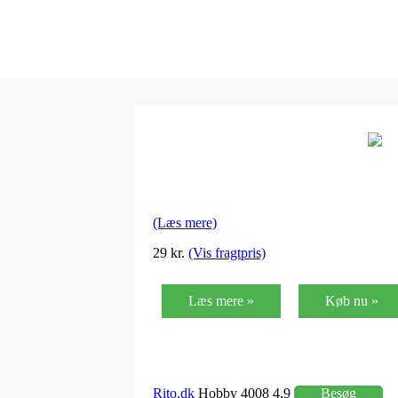
(Læs mere)
29 kr.
(Vis fragtpris)
Læs mere »
Køb nu »
Rito.dk
Hobby 4008 4,9
Besøg