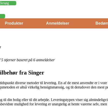
Besøg
Produkter
Anmeldelser
Bedøm
r
af 5 stjerner baseret på 6 anmeldelser
ilbehør fra Singer
tidspunkt diverse metoder til levering. En af de mest anvendte er i vore
ingsmetoden er altså virkelig hensigtsmæssig, og tit derudover den mest p
l din bolig eller til dit arbejde. Leveringstypen viser sig almindeligvis
sbevidste mulighed for levering er unægtelig at hente varerne selv, men 