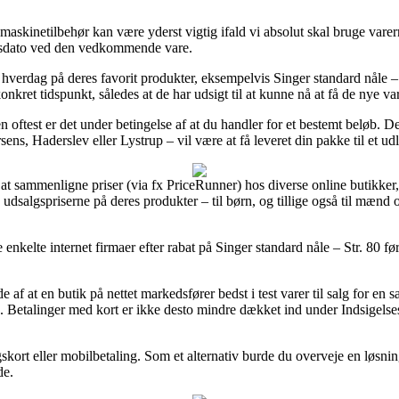
skinetilbehør kan være yderst vigtig ifald vi absolut skal bruge varern
ngsdato ved den vedkommende vare.
 hverdag på deres favorit produkter, eksempelvis Singer standard nåle – 
onkret tidspunkt, således at de har udsigt til at kunne nå at få de nye var
n oftest er det under betingelse af at du handler for et bestemt beløb. 
s, Haderslev eller Lystrup – vil være at få leveret din pakke til et ud
e at sammenligne priser (via fx PriceRunner) hos diverse online butikker,
dsalgspriserne på deres produkter – til børn, og tillige også til mænd 
e enkelte internet firmaer efter rabat på Singer standard nåle – Str. 80 f
de af at en butik på nettet markedsfører bedst i test varer til salg for en
k. Betalinger med kort er ikke desto mindre dækket ind under Indsigelse
gskort eller mobilbetaling. Som et alternativ burde du overveje en løsnin
de.