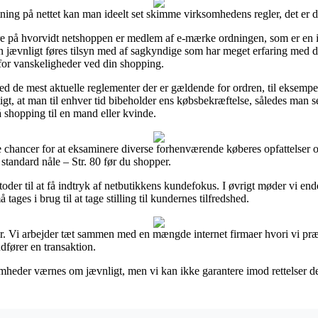
tning på nettet kan man ideelt set skimme virksomhedens regler, det er 
 på hvorvidt netshoppen er medlem af e-mærke ordningen, som er en in
 jævnligt føres tilsyn med af sagkyndige som har meget erfaring med de
t for vanskeligheder ved din shopping.
med de mest aktuelle reglementer der er gældende for ordren, til eksempe
gtigt, at man til enhver tid bibeholder ens købsbekræftelse, således man
å shopping til en mand eller kvinde.
chancer for at eksaminere diverse forhenværende køberes opfattelser og
standard nåle – Str. 80 før du shopper.
der til at få indtryk af netbutikkens kundefokus. I øvrigt møder vi end
tages i brug til at tage stilling til kundernes tilfredshed.
r. Vi arbejder tæt sammen med en mængde internet firmaer hvori vi præ
udfører en transaktion.
eder værnes om jævnligt, men vi kan ikke garantere imod rettelser der 