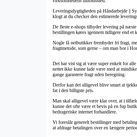
virksomhedens tilholdssted.
Leveringsdygtigheden på Håndarbejde || Syma
klogt at du checker den estimerede leveri
De fleste e-shops tilbyder levering på næste
bestillingen køres igennem tidligere end et k
Nogle få netbutikker frembyder fri fragt, me
fragtmetode, som gerne – om man bor i Horsen
Det har vist sig at være super enkelt for all
nettet ikke kunne lade være med at mindske u
gange garantere fragt uden beregning.
Derfor kan det alligevel blive smart at tjekk
fat i den billigste pris.
Man skal alligevel være klar over, at i tilfæl
kunne det ofte være et bevis på en fup buti
bedrageriske internet forhandlere.
Vi foreslår generelt bestillinger med betalin
at afdrage betalingen over en længere perio