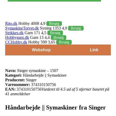
Rito.dk
Hobby 4008 4,9
Besøg
SymaskineTorvet.dk
Syning 1353 4,9
Besøg
Strikkes.dk
Garn 171 4,5
Besøg
Hobbygarn.dk
Garn 13 4,4
Besøg
CCHobby.dk
Hobby 599 3,65
Besøg
Webshop
Link
Navn:
Singer symaskine – 1507
Kategori:
Håndarbejde || Symaskiner
Producent:
Singer
Varenummer:
374310150756
EAN:
374310150756
Vurderet til 4.5 ud af 5 stjerner baseret på
41 anmeldelser
Håndarbejde || Symaskiner fra Singer