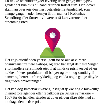
En række netbutikker yder levering uden gebyr, men typisk
gælder det kun hvis du handler for en fastsat sum. Derudover
skal man overveje den mest betalelige fragtmulighed, som
mange gange – uden hensyn til om man er i København,
Svendborg eller Struer – vil være at få kørt varerne til et
afhentningssted.
Det er jo efterhånden yderst ligetil for os alle at vurdere
prisniveauet fra flere e-shops, og ergo har langt de fleste Singer
e-forhandlere set sig nødsaget til at mindske prisniveauet på en
række af deres produkter – til babyer og børn, og samtidig til
damer og herrer – eftertrykkeligt, og endda nogle gange tilbyde
fragt uden omkostninger.
Det kan dog immervæk være gunstigt at tjekke nogle forskellige
internet foretagender efter rabatkoder på Singer symaskine –
1507 før du handler, således at du er på den sikre side med at
modtage den bedste pris.