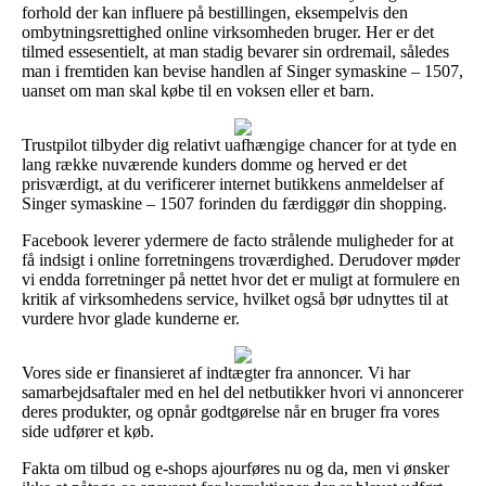
forhold der kan influere på bestillingen, eksempelvis den
ombytningsrettighed online virksomheden bruger. Her er det
tilmed essesentielt, at man stadig bevarer sin ordremail, således
man i fremtiden kan bevise handlen af Singer symaskine – 1507,
uanset om man skal købe til en voksen eller et barn.
Trustpilot tilbyder dig relativt uafhængige chancer for at tyde en
lang række nuværende kunders domme og herved er det
prisværdigt, at du verificerer internet butikkens anmeldelser af
Singer symaskine – 1507 forinden du færdiggør din shopping.
Facebook leverer ydermere de facto strålende muligheder for at
få indsigt i online forretningens troværdighed. Derudover møder
vi endda forretninger på nettet hvor det er muligt at formulere en
kritik af virksomhedens service, hvilket også bør udnyttes til at
vurdere hvor glade kunderne er.
Vores side er finansieret af indtægter fra annoncer. Vi har
samarbejdsaftaler med en hel del netbutikker hvori vi annoncerer
deres produkter, og opnår godtgørelse når en bruger fra vores
side udfører et køb.
Fakta om tilbud og e-shops ajourføres nu og da, men vi ønsker