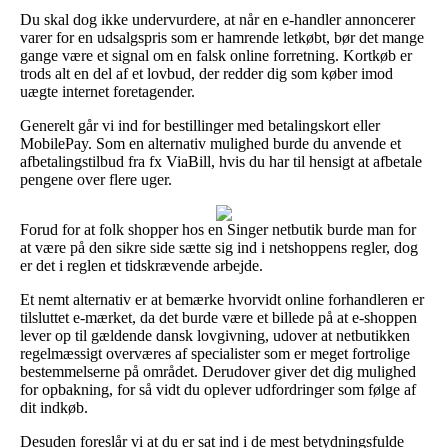
Du skal dog ikke undervurdere, at når en e-handler annoncerer
varer for en udsalgspris som er hamrende letkøbt, bør det mange
gange være et signal om en falsk online forretning. Kortkøb er
trods alt en del af et lovbud, der redder dig som køber imod
uægte internet foretagender.
Generelt går vi ind for bestillinger med betalingskort eller
MobilePay. Som en alternativ mulighed burde du anvende et
afbetalingstilbud fra fx ViaBill, hvis du har til hensigt at afbetale
pengene over flere uger.
Forud for at folk shopper hos en Singer netbutik burde man for
at være på den sikre side sætte sig ind i netshoppens regler, dog
er det i reglen et tidskrævende arbejde.
Et nemt alternativ er at bemærke hvorvidt online forhandleren er
tilsluttet e-mærket, da det burde være et billede på at e-shoppen
lever op til gældende dansk lovgivning, udover at netbutikken
regelmæssigt overværes af specialister som er meget fortrolige
bestemmelserne på området. Derudover giver det dig mulighed
for opbakning, for så vidt du oplever udfordringer som følge af
dit indkøb.
Desuden foreslår vi at du er sat ind i de mest betydningsfulde