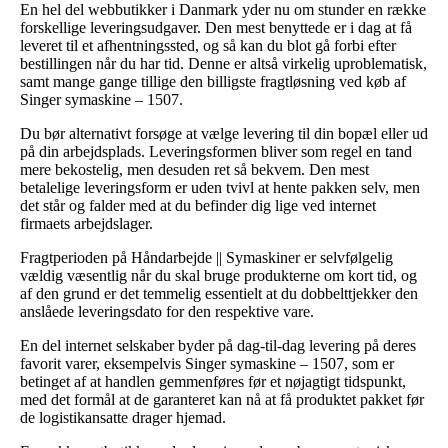
En hel del webbutikker i Danmark yder nu om stunder en række
forskellige leveringsudgaver. Den mest benyttede er i dag at få
leveret til et afhentningssted, og så kan du blot gå forbi efter
bestillingen når du har tid. Denne er altså virkelig uproblematisk,
samt mange gange tillige den billigste fragtløsning ved køb af
Singer symaskine – 1507.
Du bør alternativt forsøge at vælge levering til din bopæl eller ud
på din arbejdsplads. Leveringsformen bliver som regel en tand
mere bekostelig, men desuden ret så bekvem. Den mest
betalelige leveringsform er uden tvivl at hente pakken selv, men
det står og falder med at du befinder dig lige ved internet
firmaets arbejdslager.
Fragtperioden på Håndarbejde || Symaskiner er selvfølgelig
vældig væsentlig når du skal bruge produkterne om kort tid, og
af den grund er det temmelig essentielt at du dobbelttjekker den
anslåede leveringsdato for den respektive vare.
En del internet selskaber byder på dag-til-dag levering på deres
favorit varer, eksempelvis Singer symaskine – 1507, som er
betinget af at handlen gemmenføres før et nøjagtigt tidspunkt,
med det formål at de garanteret kan nå at få produktet pakket før
de logistikansatte drager hjemad.