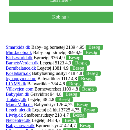
Læs mere »
Køb nu »
Smartkidz.dk
Baby- og børnetøj 2139 4,95
Besøg
MiniJacobi.dk
Baby- og børnetøj 369 4,9
Besøg
Kids-world.dk
Børnetøj 936 4,9
Besøg
BarnetsVerden.dk
Legetøj 5123 4,9
Besøg
Børnibalance.dk
Legetøj 1381 4,9
Besøg
Koalabarn.dk
Babybæring udstyr 418 4,8
Besøg
byhappyme.com
Babyartikler 1112 4,8
Besøg
LIAMS.dk
Babyartikler 384 4,8
Besøg
Villavejen.com
Børneværelset 1100 4,8
Besøg
Babyplan.dk
Graviditet 94 4,8
Besøg
Tralaleg.dk
Legetøj 48 4,8
Besøg
MamaMilla.dk
Babyudstyr 126 4,75
Besøg
Legehjulet.dk
Legetøj på hjul 3725 4,75
Besøg
Livrig.dk
Småbørnsudstyr 218 4,7
Besøg
Netcentret.dk
Legetøj 348 4,7
Besøg
Babyshower.dk
Børneudstyr 4142 4,7
Besøg