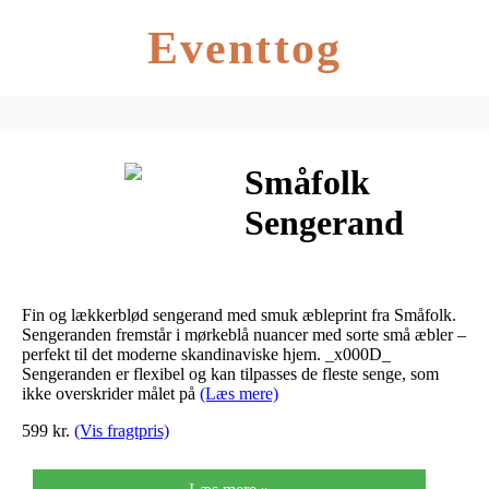
Eventtog
Småfolk
Sengerand
med æbler
Mediaval Blue
Fin og lækkerblød sengerand med smuk æbleprint fra Småfolk.
Sengeranden fremstår i mørkeblå nuancer med sorte små æbler –
perfekt til det moderne skandinaviske hjem. _x000D_
Sengeranden er flexibel og kan tilpasses de fleste senge, som
ikke overskrider målet på
(Læs mere)
599 kr.
(Vis fragtpris)