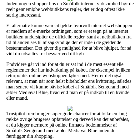
Inden nogen shopper hos en Småfolk internet virksomhed bør de
reelt gennemløbe webbutikkens regler, det er dog oftest ikke
særlig interessant.
Et alternativ kunne være at tjekke hvorvidt internet webshoppen
er medlem af e-mærke ordningen, som er et tegn på at internet
butikken understøtter de officielle regler, samt at netbutikken fra
tid til anden ses til af sagkyndige der er inde i de gældende
bestemmelser. Det giver dig mulighed for at blive hjulpet, for så
vidt du udsættes for besvær ved dit køb.
Endvidere går vi ind for at du er sat ind i de mest essentielle
reglementer der har indvirkning på købet, for eksempel hvilken
returpolitik online webshoppen kører med. Her er det også
relevant, at man når som helst bibeholder ens kvittering, således
man senere vil kunne påvise købet af Småfolk Sengerand med
æbler Mediaval Blue, hvad end man er på indkøb til en kvinde
eller mand.
Trustpilot frembringer super gode chancer for at tolke en lang
række øvrige brugeres opfattelser og derved kan det anbefales,
at du kigger nærmere på online firmaets bedømmelser af
Småfolk Sengerand med æbler Mediaval Blue inden du
færdiggør din shopping.