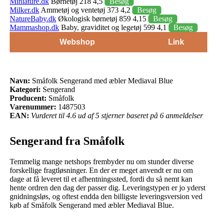
Miniature.dk
Børnetøj 218 4,5
Besøg
Milker.dk
Ammetøj og ventetøj 373 4,2
Besøg
NatureBaby.dk
Økologisk børnetøj 859 4,15
Besøg
Mammashop.dk
Baby, graviditet og legetøj 599 4,1
Besøg
Webshop
Link
Navn:
Småfolk Sengerand med æbler Mediaval Blue
Kategori:
Sengerand
Producent:
Småfolk
Varenummer:
1487503
EAN:
Vurderet til 4.6 ud af 5 stjerner baseret på 6 anmeldelser
Sengerand fra Småfolk
Temmelig mange netshops frembyder nu om stunder diverse
forskellige fragtløsninger. En der er meget anvendt er nu om
dage at få leveret til et afhentningssted, fordi du så nemt kan
hente ordren den dag der passer dig. Leveringstypen er jo yderst
gnidningsløs, og oftest endda den billigste leveringsversion ved
køb af Småfolk Sengerand med æbler Mediaval Blue.