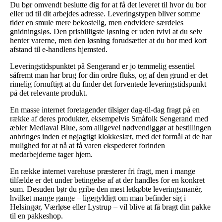
Du bør omvendt beslutte dig for at få det leveret til hvor du bor
eller ud til dit arbejdes adresse. Leveringstypen bliver somme
tider en smule mere bekostelig, men endvidere særdeles
gnidningsløs. Den prisbilligste løsning er uden tvivl at du selv
henter varerne, men den løsning forudsætter at du bor med kort
afstand til e-handlens hjemsted.
Leveringstidspunktet på Sengerand er jo temmelig essentiel
såfremt man har brug for din ordre fluks, og af den grund er det
rimelig fornuftigt at du finder det forventede leveringstidspunkt
på det relevante produkt.
En masse internet foretagender tilsiger dag-til-dag fragt på en
række af deres produkter, eksempelvis Småfolk Sengerand med
æbler Mediaval Blue, som alligevel nødvendiggør at bestillingen
anbringes inden et nøjagtigt klokkeslæt, med det formål at de har
mulighed for at nå at få varen ekspederet forinden
medarbejderne tager hjem.
En række internet varehuse præsterer fri fragt, men i mange
tilfælde er det under betingelse af at der handles for en konkret
sum. Desuden bør du gribe den mest letkøbte leveringsmanér,
hvilket mange gange – ligegyldigt om man befinder sig i
Helsingør, Værløse eller Lystrup – vil blive at få bragt din pakke
til en pakkeshop.