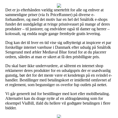
Det er jo efterhånden vældig smertefrit for alle og enhver at
sammenligne priser (via fx PriceRunner) på diverse e-
forhandlere, og med det motiv har en hel del Småfolk e-shops
fundet det uundgåeligt at tvinge prisniveauet på mange af deres
produkter – til juniorer, og endvidere også til damer og herrer –
kolossalt, og endda nogle gange frembyde gratis levering.
Dog kan det til hver en tid vise sig udbytterigt at inspicere et par
forskellige internet varehuse i Danmark efter udsalg på Småfolk
Sengerand med æbler Mediaval Blue forud for at du placerer
ordren, således at man er sikret at få den prisbilligste pris.
Du skal bare ikke undervurdere, at såfremt en internet shop
reklamerer deres produkter for en udsalgspris der er usædvanlig
gunstig, bør det for det meste være et kendetegn på en svindel e-
handler. Bestillinger med betalingskort er imidlertid omfavnet af
et reglement, som begunstiger os overfor fup outlets på nettet.
Vi går generelt ind for bestillinger med kort eller mobilbetaling.
Alternativt kan du drage nytte af en afdragsløsning som for
eksempel ViaBill, ifald du hellere vil godtgøre betalingen i flere
bidder.