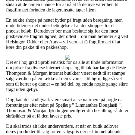
sådan at de har en chance for at nå at få de nye varer hen til
fragtfirmaet forinden de lageransatte tager hjem.
En række shops på nettet byder på fragt uden beregning, men
undertiden er det under betingelse af at der shoppes for et
præcist beløb. Derudover bør man beslutte sig for den mest
prisbevidste fragtmulighed, der oftest – om man befinder sig ved
Helsingør, Odder eller Aars – vil være at få fragtfirmaet til at
køre din pakke til en pakkeshop.
Det er i høj grad uproblematisk for os alle at finde information
om priser fra diverse internet shops, og til tak har langt de fleste
Thompson & Morgan internet butikker været nødt til at stampe
salgsværdien på en række af deres varer – til børn, lige så vel
som til herrer og damer – en hel del, og endda nogle gange sikre
fragt uden gebyr.
Dog kan det stadigvæk være smart at se nærmere på nogle e-
forretninger efter rabat på Spejlæg ” Limnanthes Douglasii “.
Thompson & Morgan før du gennemfører din bestilling, så du er
skråsikker på at få den laveste pris.
Du skal trods alt ikke undervurdere, at når en butik udlover
deres produkter til salg for en salgspris der er himmelråbende