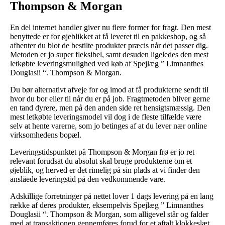
Thompson & Morgan
En del internet handler giver nu flere former for fragt. Den mest
benyttede er for øjeblikket at få leveret til en pakkeshop, og så
afhenter du blot de bestilte produkter præcis når det passer dig.
Metoden er jo super fleksibel, samt desuden ligeledes den mest
letkøbte leveringsmulighed ved køb af Spejlæg ” Limnanthes
Douglasii “. Thompson & Morgan.
Du bør alternativt afveje for og imod at få produkterne sendt til
hvor du bor eller til når du er på job. Fragtmetoden bliver gerne
en tand dyrere, men på den anden side ret hensigtsmæssig. Den
mest letkøbte leveringsmodel vil dog i de fleste tilfælde være
selv at hente varerne, som jo betinges af at du lever nær online
virksomhedens bopæl.
Leveringstidspunktet på Thompson & Morgan frø er jo ret
relevant forudsat du absolut skal bruge produkterne om et
øjeblik, og herved er det rimelig på sin plads at vi finder den
anslåede leveringstid på den vedkommende vare.
Adskillige forretninger på nettet lover 1 dags levering på en lang
række af deres produkter, eksempelvis Spejlæg ” Limnanthes
Douglasii “. Thompson & Morgan, som alligevel står og falder
med at transaktionen gennemføres forud for et aftalt klokkeslæt,