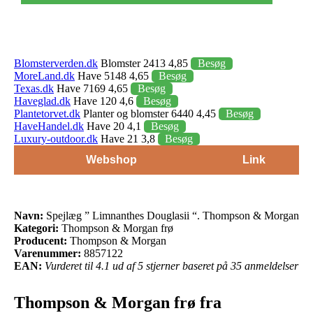
Blomsterverden.dk
Blomster 2413 4,85
Besøg
MoreLand.dk
Have 5148 4,65
Besøg
Texas.dk
Have 7169 4,65
Besøg
Haveglad.dk
Have 120 4,6
Besøg
Plantetorvet.dk
Planter og blomster 6440 4,45
Besøg
HaveHandel.dk
Have 20 4,1
Besøg
Luxury-outdoor.dk
Have 21 3,8
Besøg
Webshop
Link
Navn:
Spejlæg ” Limnanthes Douglasii “. Thompson & Morgan
Kategori:
Thompson & Morgan frø
Producent:
Thompson & Morgan
Varenummer:
8857122
EAN:
Vurderet til 4.1 ud af 5 stjerner baseret på 35 anmeldelser
Thompson & Morgan frø fra