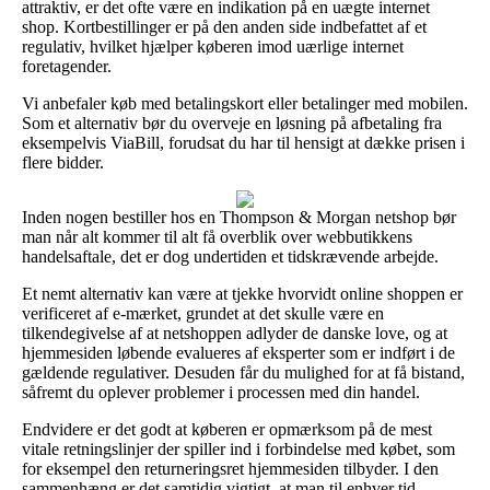
attraktiv, er det ofte være en indikation på en uægte internet
shop. Kortbestillinger er på den anden side indbefattet af et
regulativ, hvilket hjælper køberen imod uærlige internet
foretagender.
Vi anbefaler køb med betalingskort eller betalinger med mobilen.
Som et alternativ bør du overveje en løsning på afbetaling fra
eksempelvis ViaBill, forudsat du har til hensigt at dække prisen i
flere bidder.
Inden nogen bestiller hos en Thompson & Morgan netshop bør
man når alt kommer til alt få overblik over webbutikkens
handelsaftale, det er dog undertiden et tidskrævende arbejde.
Et nemt alternativ kan være at tjekke hvorvidt online shoppen er
verificeret af e-mærket, grundet at det skulle være en
tilkendegivelse af at netshoppen adlyder de danske love, og at
hjemmesiden løbende evalueres af eksperter som er indført i de
gældende regulativer. Desuden får du mulighed for at få bistand,
såfremt du oplever problemer i processen med din handel.
Endvidere er det godt at køberen er opmærksom på de mest
vitale retningslinjer der spiller ind i forbindelse med købet, som
for eksempel den returneringsret hjemmesiden tilbyder. I den
sammenhæng er det samtidig vigtigt, at man til enhver tid