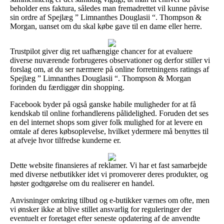
beholder ens faktura, således man fremadrettet vil kunne påvise
sin ordre af Spejlæg ” Limnanthes Douglasii “. Thompson &
Morgan, uanset om du skal købe gave til en dame eller herre.
Trustpilot giver dig ret uafhængige chancer for at evaluere
diverse nuværende forbrugeres observationer og derfor stiller vi
forslag om, at du ser nærmere på online forretningens ratings af
Spejlæg ” Limnanthes Douglasii “. Thompson & Morgan
forinden du færdiggør din shopping.
Facebook byder på også ganske habile muligheder for at få
kendskab til online forhandlerens pålidelighed. Foruden det ses
en del internet shops som giver folk mulighed for at levere en
omtale af deres købsoplevelse, hvilket ydermere må benyttes til
at afveje hvor tilfredse kunderne er.
Dette website finansieres af reklamer. Vi har et fast samarbejde
med diverse netbutikker idet vi promoverer deres produkter, og
høster godtgørelse om du realiserer en handel.
Anvisninger omkring tilbud og e-butikker værnes om ofte, men
vi ønsker ikke at blive stillet ansvarlig for reguleringer der
eventuelt er foretaget efter seneste opdatering af de anvendte