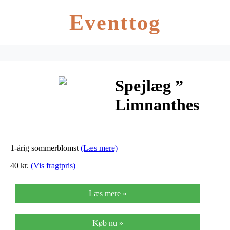
Eventtog
Spejlæg ”
Limnanthes
Douglasii “.
Thompson &
1-årig sommerblomst
(Læs mere)
Morgan
40 kr.
(Vis fragtpris)
Læs mere »
Køb nu »