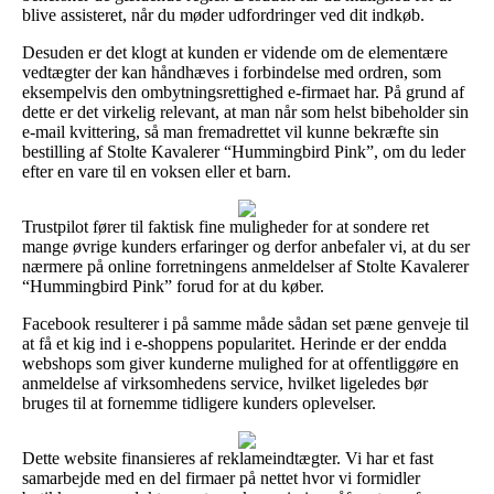
blive assisteret, når du møder udfordringer ved dit indkøb.
Desuden er det klogt at kunden er vidende om de elementære
vedtægter der kan håndhæves i forbindelse med ordren, som
eksempelvis den ombytningsrettighed e-firmaet har. På grund af
dette er det virkelig relevant, at man når som helst bibeholder sin
e-mail kvittering, så man fremadrettet vil kunne bekræfte sin
bestilling af Stolte Kavalerer “Hummingbird Pink”, om du leder
efter en vare til en voksen eller et barn.
Trustpilot fører til faktisk fine muligheder for at sondere ret
mange øvrige kunders erfaringer og derfor anbefaler vi, at du ser
nærmere på online forretningens anmeldelser af Stolte Kavalerer
“Hummingbird Pink” forud for at du køber.
Facebook resulterer i på samme måde sådan set pæne genveje til
at få et kig ind i e-shoppens popularitet. Herinde er der endda
webshops som giver kunderne mulighed for at offentliggøre en
anmeldelse af virksomhedens service, hvilket ligeledes bør
bruges til at fornemme tidligere kunders oplevelser.
Dette website finansieres af reklameindtægter. Vi har et fast
samarbejde med en del firmaer på nettet hvor vi formidler