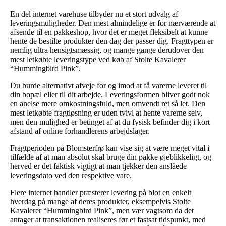
En del internet varehuse tilbyder nu et stort udvalg af
leveringsmuligheder. Den mest almindelige er for nærværende at
afsende til en pakkeshop, hvor det er meget fleksibelt at kunne
hente de bestilte produkter den dag der passer dig. Fragttypen er
nemlig ultra hensigtsmæssig, og mange gange derudover den
mest letkøbte leveringstype ved køb af Stolte Kavalerer
“Hummingbird Pink”.
Du burde alternativt afveje for og imod at få varerne leveret til
din bopæl eller til dit arbejde. Leveringsformen bliver godt nok
en anelse mere omkostningsfuld, men omvendt ret så let. Den
mest letkøbte fragtløsning er uden tvivl at hente varerne selv,
men den mulighed er betinget af at du fysisk befinder dig i kort
afstand af online forhandlerens arbejdslager.
Fragtperioden på Blomsterfrø kan vise sig at være meget vital i
tilfælde af at man absolut skal bruge din pakke øjeblikkeligt, og
herved er det faktisk vigtigt at man tjekker den anslåede
leveringsdato ved den respektive vare.
Flere internet handler præsterer levering på blot en enkelt
hverdag på mange af deres produkter, eksempelvis Stolte
Kavalerer “Hummingbird Pink”, men vær vagtsom da det
antager at transaktionen realiseres før et fastsat tidspunkt, med