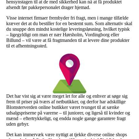
hensynstagen til at de med sikkerhed kan nå at få produktet
afsendt før pakkepersonalet drager hjemad.
Visse internet firmaer frembyder fri fragt, men i mange tilfælde
kræver det at du bestiller for en bestemt sum. Som alternativ skal
du snuppe den mindst kostelige leveringsløsning, hvilket typisk
– ligegyldigt om man er nær Hørsholm, Vordingborg eller
Billund – vil være at få fragtmanden til at levere dine produkter
til et afhentningssted.
Det har vist sig at være meget let for alle og enhver at søge sig
frem til priser på tværs af netbutikker, og derfor har adskillige
Blomsterverden online butikker været tvunget til at sænke
udsalgspriserne på varerne – til juniorer, og ligeså til kvinder og
mænd – eftertrykkeligt, og endda nogle gange garantere fragt
uden gebyr.
Det kan immervæk være nyttigt at tjekke diverse online shops