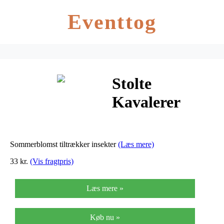
Eventtog
Stolte
Kavalerer
“Hummingbird
Pink”
Sommerblomst tiltrækker insekter
(Læs mere)
33 kr.
(Vis fragtpris)
Læs mere »
Køb nu »