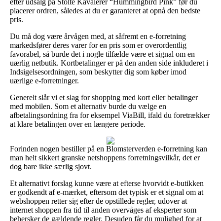
efter udsalg på Stolte Kavalerer “Hummingbird Pink” før du
placerer ordren, således at du er garanteret at opnå den bedste
pris.
Du må dog være årvågen med, at såfremt en e-forretning
markedsfører deres varer for en pris som er overordentlig
favorabel, så burde det i nogle tilfælde være et signal om en
uærlig netbutik. Kortbetalinger er på den anden side inkluderet i
Indsigelsesordningen, som beskytter dig som køber imod
uærlige e-forretninger.
Generelt slår vi et slag for shopping med kort eller betalinger
med mobilen. Som et alternativ burde du vælge en
afbetalingsordning fra for eksempel ViaBill, ifald du foretrækker
at klare betalingen over en længere periode.
Forinden nogen bestiller på en Blomsterverden e-forretning kan
man helt sikkert granske netshoppens forretningsvilkår, det er
dog bare ikke særlig sjovt.
Et alternativt forslag kunne være at efterse hvorvidt e-butikken
er godkendt af e-mærket, eftersom det typisk er et signal om at
webshoppen retter sig efter de opstillede regler, udover at
internet shoppen fra tid til anden overvåges af eksperter som
behersker de gældende regler. Desuden får du mulighed for at