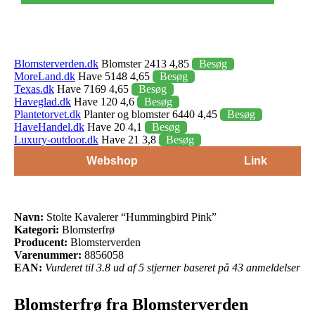
Blomsterverden.dk
Blomster 2413 4,85
Besøg
MoreLand.dk
Have 5148 4,65
Besøg
Texas.dk
Have 7169 4,65
Besøg
Haveglad.dk
Have 120 4,6
Besøg
Plantetorvet.dk
Planter og blomster 6440 4,45
Besøg
HaveHandel.dk
Have 20 4,1
Besøg
Luxury-outdoor.dk
Have 21 3,8
Besøg
Webshop
Link
Navn:
Stolte Kavalerer “Hummingbird Pink”
Kategori:
Blomsterfrø
Producent:
Blomsterverden
Varenummer:
8856058
EAN:
Vurderet til 3.8 ud af 5 stjerner baseret på 43 anmeldelser
Blomsterfrø fra Blomsterverden