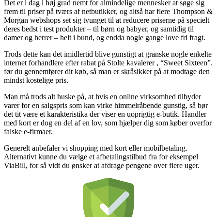
Det er i dag i høj grad nemt for almindelige mennesker at søge sig
frem til priser på tværs af netbutikker, og altså har flere Thompson &
Morgan webshops set sig tvunget til at reducere priserne på specielt
deres bedst i test produkter – til børn og babyer, og samtidig til
damer og herrer – helt i bund, og endda nogle gange love fri fragt.
Trods dette kan det imidlertid blive gunstigt at granske nogle enkelte
internet forhandlere efter rabat på Stolte kavalerer , “Sweet Sixteen”.
før du gennemfører dit køb, så man er skråsikker på at modtage den
mindst kostelige pris.
Man må trods alt huske på, at hvis en online virksomhed tilbyder
varer for en salgspris som kan virke himmelråbende gunstig, så bør
det tit være et karakteristika der viser en uoprigtig e-butik. Handler
med kort er dog en del af en lov, som hjælper dig som køber overfor
falske e-firmaer.
Generelt anbefaler vi shopping med kort eller mobilbetaling.
Alternativt kunne du vælge et afbetalingstilbud fra for eksempel
ViaBill, for så vidt du ønsker at afdrage pengene over flere uger.