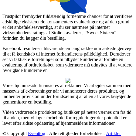
Trustpilot frembyder fuldstændig fornemme chancer for at verificere
adskillige eksisterende konsumenters evalueringer og af den grund
er det anbefalelsesværdigt, at du ser nærmere på internet
virksomhedens ratings af Stolte kavalerer , “Sweet Sixteen”.
forinden du lægger din bestilling.
Facebook resulterer i tilsvarende en lang række udmærkede genveje
til at få kendskab til internet forhandlerens pålidelighed. Derudover
ser vi faktisk e-forretninger som tilbyder kunderne at forfatte en
evaluering af ordreforløbet, som ydermere må udnyttes til at vurdere
hvor glade kunderne er.
Vores hjemmeside finansieres af reklamer. Vi arbejder sammen med
massevis af e-forretninger når vi annoncerer deres produkter, og
indhenter provision under forudsætning af at en af vores besøgende
gennemfører en bestilling.
Viden vedrørende produkter og butikker på nettet værnes om fra tid
til anden, men vi tager forbehold for reguleringer der potentielt er
lavet efter sidste opdatering af hjemmesidens informationer.
© Copyright
Eventtog
- Alle rettigheder forbeholdes -
Artikler