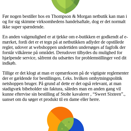
Før nogen bestiller hos en Thompson & Morgan netbutik kan man i
og for sig skimme virksomhedens handelsaftale, dog er det normalt
ikke super spændende.
En anden valgmulighed er at tjekke om e-butikken er godkendt af e-
mærket, fordi det er et tegn på at netbutikken adlyder de opstillede
regler, udover at webshoppen undertiden undersøges af fagfolk der
forstår vilkårene på området. Derudover tilbydes du mulighed for
hjælpende service, såfremt du udsættes for problemstillinger ved dit
indkøb.
Tillige er det klogt at man er opmærksom på de vigtigste reglementer
der er gældende for bestillingen, f.eks. hvilken ombytningspolitik
netshoppen bruger. På grund af dette er det også relevant, at man
stadigvæk bibeholder sin faktura, således man en anden gang vil
kunne eftervise sin bestilling af Stolte kavalerer , “Sweet Sixteen”.,
uanset om du søger et produkt til en dame eller herre.