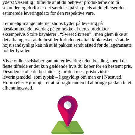
yderst væsentlig i tilfælde af at du behøver produkterne om få
sekunder, og derfor er det særdeles på sin plads at du efterser den
estimerede leveringsdato for den respektive vare.
Temmelig mange internet shops byder på levering på
næstkommende hverdag på en række af deres produkter,
eksempelvis Stolte kavalerer , “Sweet Sixteen”., men glem ikke at
det afhænger af at du bestiller forinden et aftalt klokkeslæt, så at de
højst sandsynligt kan nå at få pakken sendt afsted før de lageransatte
holder fyraften.
Visse online selskaber garanterer levering uden betaling, men i de
fleste tilfælde er det kun gældende hvis du køber for en bestemt pris.
Desuden skulle du beslutte sig for den mest prisbevidste
leveringsmodel, som typisk – ligegyldigt om man er i Næstved,
Hobro eller Hørning – er at få fragtmanden til at bringe pakken til et
afhentningssted.