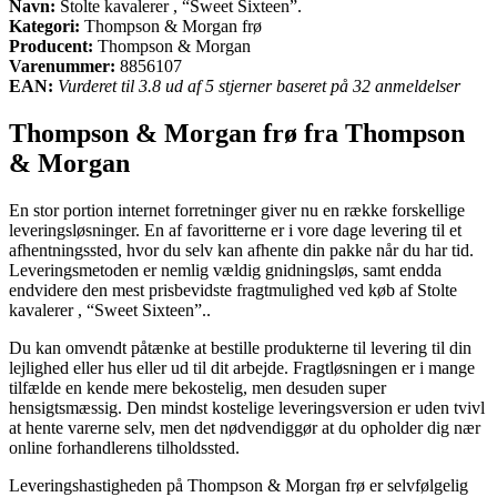
Navn:
Stolte kavalerer , “Sweet Sixteen”.
Kategori:
Thompson & Morgan frø
Producent:
Thompson & Morgan
Varenummer:
8856107
EAN:
Vurderet til 3.8 ud af 5 stjerner baseret på 32 anmeldelser
Thompson & Morgan frø fra Thompson
& Morgan
En stor portion internet forretninger giver nu en række forskellige
leveringsløsninger. En af favoritterne er i vore dage levering til et
afhentningssted, hvor du selv kan afhente din pakke når du har tid.
Leveringsmetoden er nemlig vældig gnidningsløs, samt endda
endvidere den mest prisbevidste fragtmulighed ved køb af Stolte
kavalerer , “Sweet Sixteen”..
Du kan omvendt påtænke at bestille produkterne til levering til din
lejlighed eller hus eller ud til dit arbejde. Fragtløsningen er i mange
tilfælde en kende mere bekostelig, men desuden super
hensigtsmæssig. Den mindst kostelige leveringsversion er uden tvivl
at hente varerne selv, men det nødvendiggør at du opholder dig nær
online forhandlerens tilholdssted.
Leveringshastigheden på Thompson & Morgan frø er selvfølgelig