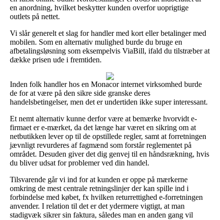
en anordning, hvilket beskytter kunden overfor uoprigtige
outlets på nettet.
Vi slår generelt et slag for handler med kort eller betalinger med
mobilen. Som en alternativ mulighed burde du bruge en
afbetalingsløsning som eksempelvis ViaBill, ifald du tilstræber at
dække prisen ude i fremtiden.
Inden folk handler hos en Monacor internet virksomhed burde
de for at være på den sikre side granske deres
handelsbetingelser, men det er undertiden ikke super interessant.
Et nemt alternativ kunne derfor være at bemærke hvorvidt e-
firmaet er e-mærket, da det længe har været en sikring om at
netbutikken lever op til de opstillede regler, samt at forretningen
jævnligt revurderes af fagmænd som forstår reglementet på
området. Desuden giver det dig genvej til en håndsrækning, hvis
du bliver udsat for problemer ved din handel.
Tilsvarende går vi ind for at kunden er oppe på mærkerne
omkring de mest centrale retningslinjer der kan spille ind i
forbindelse med købet, fx hvilken returrettighed e-forretningen
anvender. I relation til det er det ydermere vigtigt, at man
stadigvæk sikrer sin faktura, således man en anden gang vil