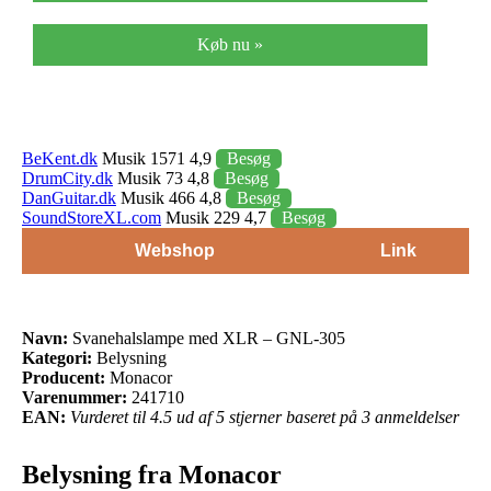
Køb nu »
BeKent.dk
Musik 1571 4,9
Besøg
DrumCity.dk
Musik 73 4,8
Besøg
DanGuitar.dk
Musik 466 4,8
Besøg
SoundStoreXL.com
Musik 229 4,7
Besøg
Webshop
Link
Navn:
Svanehalslampe med XLR – GNL-305
Kategori:
Belysning
Producent:
Monacor
Varenummer:
241710
EAN:
Vurderet til 4.5 ud af 5 stjerner baseret på 3 anmeldelser
Belysning fra Monacor