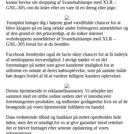
kunne bevise sin shopping af Svanehalslampe med XLR –
GNL-305, om du leder efter en vare til en dreng eller pige.
Trustpilot bringer dig i højeste grad værdifulde chancer for at
blive klogere på en lang række andre forbrugeres anmeldelser og
af den grund er det prisværdigt, at du tolker internet
webshoppens anmeldelser af Svanehalslampe med XLR –
GNL-305 forud for at du bestiller.
Facebook frembyder også de facto sikre chancer for at få indtryk
af netshoppens troværdighed. I øvrigt møder vi en del
forretninger på nettet som giver kunderne mulighed for at
udforme en omtale af deres købsoplevelse, som på samme måde
bør drages fordel af til at vurdere tidligere kunders oplevelser.
Denne hjemmeside er reklamefinansieret. Vi arbejder tæt
sammen med en stribe online outlets idet vi introducerer
forretningernes produkter, og indhenter godtgørelse hvis en af de
besøgende på vores hjemmeside fuldfører en handel.
Data vedrørende tilbud og butikker på nettet opretholdes hele
tiden, men det er umuligt for os at give garantier imod rettelser
der er blevet foretaget efter seneste opdatering af vores
informationer.