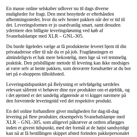
En masse online selskaber udlover nu til dags diverse
muligheder for fragt. Den mest benyttede er efterhånden
afhentningssteder, hvor du selv henter pakken når der er tid til
det. Leveringsformen er jo usædvanlig smart, samt desuden
ydermere den billigste leveringsløsning ved køb af
Svanehalslampe med XLR – GNL-305.
Du burde ligeledes vælge at få produkterne leveret hjem til din
privatadresse eller til når du er på job. Fragtløsningen er
almindeligvis et hak mere bekostelig, men lige så vel temmelig
praktisk. Den prisbilligste metode til levering kan ikke modsiges
at være selv at hente pakken, som desværre forudsætter at du bor
tæt på e-shoppens tilholdssted.
Leveringstidspunktet på Belysning er selvfølgelig særdeles
relevant såfremt vi behøver dine nye produkter om et øjeblik, og
i det øjemed er det sandelig afgørende at vi kigger nærmere på
den forventede leveringstid ved det respektive produkt.
En del online forhandlere giver muligheden for dag-til-dag
levering på flere produkter, eksempelvis Svanehalslampe med
XLR – GNL-305, som alligevel påkræver at ordren aflægges
inden et givent tidspunkt, med det formål at de højst sandsynligt
kan nå at få bestillingen skippet afsted forinden pakkepersonalet