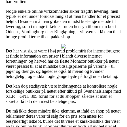
har fyraften.
Nogle enkelte online virksomheder sikrer fragtfri levering, men
typisk er det under forudsætning af at man handler for et præcist
beløb. Desuden må man gribe den mindst kostelige metode til
levering, som i mange tilfælde – uden hensyn til om man bor i
Odense, Vordingborg eller Ringkøbing – vil være at få dem til at
bringe produkterne til en pakkeshop.
Det har vist sig at være i høj grad problemfrit for internetbrugere
at finde information om priser i blandt diverse internet
forretninger, og herved har de fleste Monacor butikker på nettet
været presset til at at mindske udsalgspriserne på varerne – til
piger og drenge, og ligeledes også til mænd og kvinder –
betragteligt, og endda nogle gange byde på fragt uden betaling.
Det kan dog stadigvæk være indbringende at kontrollere nogle
forskellige butikker på nettet efter tilbud på Svanehalslampe med
XLR – GNL-305 forud for at du shopper, således at man er
sikret at få fat i den mest betalelige pris.
Du må ikke desto mindre ikke glemme, at ifald en shop på nettet
reklamerer deres varer til salg for en pris som anses for
besynderligt letkøbt, burde det tit være et karakteristika der viser
en falsk online butik. Kortbestillinger er trods alt indbefattet af