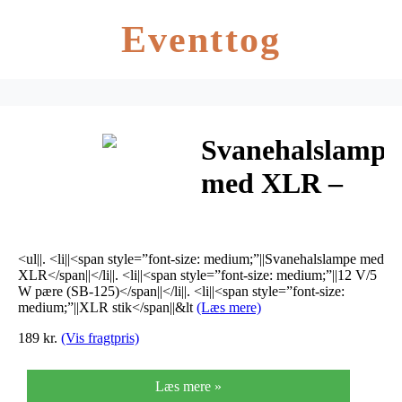
Eventtog
Svanehalslampe
med XLR –
GNL-305
<ul||. <li||<span style=”font-size: medium;”||Svanehalslampe med
XLR</span||</li||. <li||<span style=”font-size: medium;”||12 V/5
W pære (SB-125)</span||</li||. <li||<span style=”font-size:
medium;”||XLR stik</span||&lt
(Læs mere)
189 kr.
(Vis fragtpris)
Læs mere »