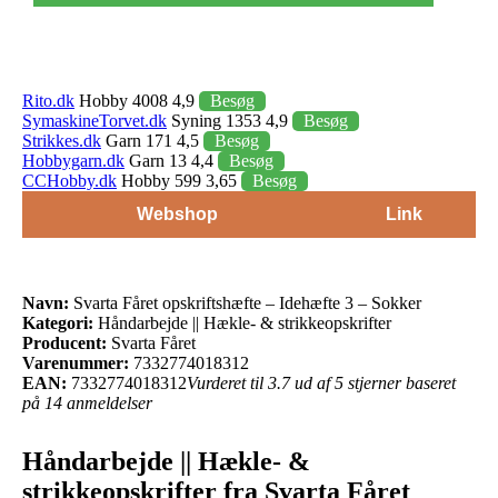
Rito.dk
Hobby 4008 4,9
Besøg
SymaskineTorvet.dk
Syning 1353 4,9
Besøg
Strikkes.dk
Garn 171 4,5
Besøg
Hobbygarn.dk
Garn 13 4,4
Besøg
CCHobby.dk
Hobby 599 3,65
Besøg
Webshop
Link
Navn:
Svarta Fåret opskriftshæfte – Idehæfte 3 – Sokker
Kategori:
Håndarbejde || Hækle- & strikkeopskrifter
Producent:
Svarta Fåret
Varenummer:
7332774018312
EAN:
7332774018312
Vurderet til 3.7 ud af 5 stjerner baseret
på 14 anmeldelser
Håndarbejde || Hækle- &
strikkeopskrifter fra Svarta Fåret