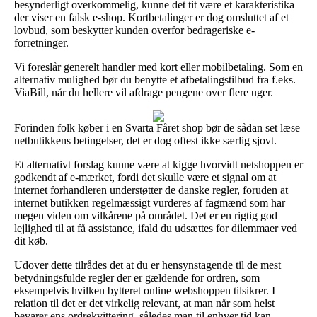
besynderligt overkommelig, kunne det tit være et karakteristika
der viser en falsk e-shop. Kortbetalinger er dog omsluttet af et
lovbud, som beskytter kunden overfor bedrageriske e-
forretninger.
Vi foreslår generelt handler med kort eller mobilbetaling. Som en
alternativ mulighed bør du benytte et afbetalingstilbud fra f.eks.
ViaBill, når du hellere vil afdrage pengene over flere uger.
Forinden folk køber i en Svarta Fåret shop bør de sådan set læse
netbutikkens betingelser, det er dog oftest ikke særlig sjovt.
Et alternativt forslag kunne være at kigge hvorvidt netshoppen er
godkendt af e-mærket, fordi det skulle være et signal om at
internet forhandleren understøtter de danske regler, foruden at
internet butikken regelmæssigt vurderes af fagmænd som har
megen viden om vilkårene på området. Det er en rigtig god
lejlighed til at få assistance, ifald du udsættes for dilemmaer ved
dit køb.
Udover dette tilrådes det at du er hensynstagende til de mest
betydningsfulde regler der er gældende for ordren, som
eksempelvis hvilken bytteret online webshoppen tilsikrer. I
relation til det er det virkelig relevant, at man når som helst
bevarer ens ordrekvittering, således man til enhver tid kan