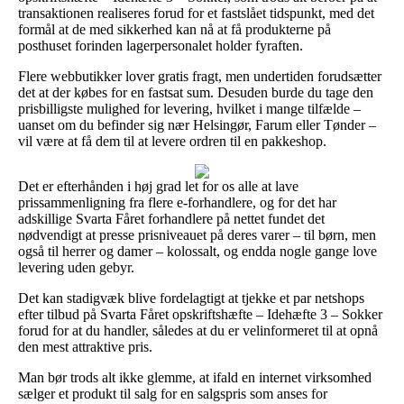
transaktionen realiseres forud for et fastslået tidspunkt, med det
formål at de med sikkerhed kan nå at få produkterne på
posthuset forinden lagerpersonalet holder fyraften.
Flere webbutikker lover gratis fragt, men undertiden forudsætter
det at der købes for en fastsat sum. Desuden burde du tage den
prisbilligste mulighed for levering, hvilket i mange tilfælde –
uanset om du befinder sig nær Helsingør, Farum eller Tønder –
vil være at få dem til at levere ordren til en pakkeshop.
Det er efterhånden i høj grad let for os alle at lave
prissammenligning fra flere e-forhandlere, og for det har
adskillige Svarta Fåret forhandlere på nettet fundet det
nødvendigt at presse prisniveauet på deres varer – til børn, men
også til herrer og damer – kolossalt, og endda nogle gange love
levering uden gebyr.
Det kan stadigvæk blive fordelagtigt at tjekke et par netshops
efter tilbud på Svarta Fåret opskriftshæfte – Idehæfte 3 – Sokker
forud for at du handler, således at du er velinformeret til at opnå
den mest attraktive pris.
Man bør trods alt ikke glemme, at ifald en internet virksomhed
sælger et produkt til salg for en salgspris som anses for