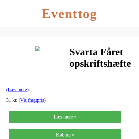
Eventtog
Svarta Fåret
opskriftshæfte
– Idehæfte 3 –
Sokker
(Læs mere)
31 kr.
(Vis fragtpris)
Læs mere »
Køb nu »