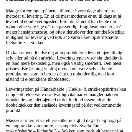
Mange forretninger på nettet tilbyder i vore dage alverdens
metoder til levering. En af de mest moderne er nu til dags at få
leveret til et udleveringssted, fordi du så nemt kan hente din
nyindkøbte vare lige når det passer dig. Fragtløsningen er altså
meget hensigtsmæssig, og oftest derudover den mindst kostelige
mulighed for levering ved køb af Svarta Fåret opskriftshæfte –
Idehæfte 3 – Sokker.
Du kan omvendt udse dig at få produkterne leveret hjem til dig
selv eller ud på dit arbejde. Leveringstypen viser sig uheldigvis
en tand mere bekostelig, men også vældig smertefri. Den mest
prisbevidste løsning vil dog utvivlsomt være selv at hente
produkterne, som jo beroer på at du opholder dig med kort
afstand til e-butikkens tilholdssted.
Leveringstiden på Håndarbejde || Hækle- & strikkeopskrifter kan
i nogle tilfælde være usædvanlig vital når vi mangler pakken
omgående, og i det øjemed er det fuldt ud essentielt at du
dobbelttjekker den anslåede leveringstid på det vedkommende
produkt.
Masser af internet varehuse stiller udsigt til dag-til-dag fragt på
en lang række varenumre, eksempelvis Svarta Fåret
opskriftshæfte – Idehæfte 3 – Sokker, som trods alt beroer på at