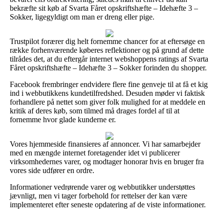
bekræfte sit køb af Svarta Fåret opskriftshæfte – Idehæfte 3 –
Sokker, ligegyldigt om man er dreng eller pige.
Trustpilot forærer dig helt fornemme chancer for at eftersøge en
række forhenværende køberes reflektioner og på grund af dette
tilrådes det, at du eftergår internet webshoppens ratings af Svarta
Fåret opskriftshæfte – Idehæfte 3 – Sokker forinden du shopper.
Facebook frembringer endvidere flere fine genveje til at få et kig
ind i webbutikkens kundetilfredshed. Desuden møder vi faktisk
forhandlere på nettet som giver folk mulighed for at meddele en
kritik af deres køb, som tilmed må drages fordel af til at
fornemme hvor glade kunderne er.
Vores hjemmeside finansieres af annoncer. Vi har samarbejder
med en mængde internet foretagender idet vi publicerer
virksomhedernes varer, og modtager honorar hvis en bruger fra
vores side udfører en ordre.
Informationer vedrørende varer og webbutikker understøttes
jævnligt, men vi tager forbehold for rettelser der kan være
implementeret efter seneste opdatering af de viste informationer.