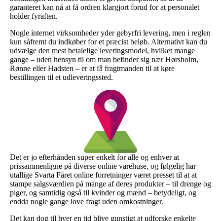
garanteret kan nå at få ordren klargjort forud for at personalet
holder fyraften.
Nogle internet virksomheder yder gebyrfri levering, men i reglen
kun såfremt du indkøber for et præcist beløb. Alternativt kan du
udvælge den mest betalelige leveringsmodel, hvilket mange
gange – uden hensyn til om man befinder sig nær Hørsholm,
Rønne eller Hadsten – er at få fragtmanden til at køre
bestillingen til et udleveringssted.
Det er jo efterhånden super enkelt for alle og enhver at
prissammenligne på diverse online varehuse, og følgelig har
utallige Svarta Fåret online forretninger været presset til at at
stampe salgsværdien på mange af deres produkter – til drenge og
piger, og samtidig også til kvinder og mænd – betydeligt, og
endda nogle gange love fragt uden omkostninger.
Det kan dog til hver en tid blive gunstigt at udforske enkelte