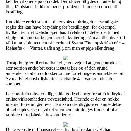
kender vilkårene på området. Derudover tilbydes du anledning
til at få bistand, ifald du møder problemer i processen med din
bestilling.
Endvidere er det smart at du er vaks omkring de væsentligste
regler der kan have betydning for bestillingen, for eksempel
hvilken returret webshoppen har. I relation til det er det tilmed
vigtigt, at man stadig gemmer sin kvittering, så man til enhver tid
vil kunne dokumentere sin ordre af Svarta Fåret opskriftshæfte –
Idehæfte 4 – Vanter, uafhængig om man er pige eller dreng.
Trustpilot fører til ret uafhængige genveje til at gennemrode en
stor portion andre brugeres iagttagelser og af den grund
anbefaler vi, at du udforsker online forretningens anmeldelser af
Svarta Fåret opskriftshæfte – Idehæfte 4 – Vanter inden du
shopper.
Facebook frembyder tillige altid gode chancer for at få indtryk af
online virksomhedens troværdighed. Herinde er der en række
internet forretninger hvor man kan offentliggøre en anmeldelse
af købsoplevelsen, hvilket ydermere bør drages fordel af til at
vurdere tilfredsheden hos kunderne.
Dette website er finansieret ved hjælp af reklamer. Vi har