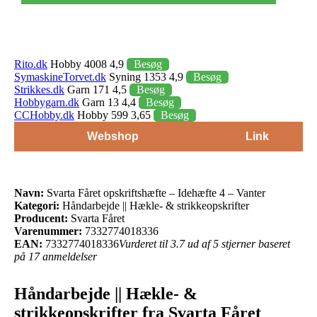
Rito.dk
Hobby 4008 4,9
Besøg
SymaskineTorvet.dk
Syning 1353 4,9
Besøg
Strikkes.dk
Garn 171 4,5
Besøg
Hobbygarn.dk
Garn 13 4,4
Besøg
CCHobby.dk
Hobby 599 3,65
Besøg
Webshop
Link
Navn:
Svarta Fåret opskriftshæfte – Idehæfte 4 – Vanter
Kategori:
Håndarbejde || Hækle- & strikkeopskrifter
Producent:
Svarta Fåret
Varenummer:
7332774018336
EAN:
7332774018336
Vurderet til 3.7 ud af 5 stjerner baseret
på 17 anmeldelser
Håndarbejde || Hækle- &
strikkeopskrifter fra Svarta Fåret