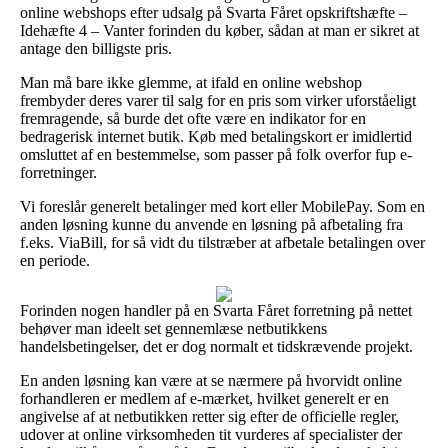
online webshops efter udsalg på Svarta Fåret opskriftshæfte –
Idehæfte 4 – Vanter forinden du køber, sådan at man er sikret at
antage den billigste pris.
Man må bare ikke glemme, at ifald en online webshop
frembyder deres varer til salg for en pris som virker uforståeligt
fremragende, så burde det ofte være en indikator for en
bedragerisk internet butik. Køb med betalingskort er imidlertid
omsluttet af en bestemmelse, som passer på folk overfor fup e-
forretninger.
Vi foreslår generelt betalinger med kort eller MobilePay. Som en
anden løsning kunne du anvende en løsning på afbetaling fra
f.eks. ViaBill, for så vidt du tilstræber at afbetale betalingen over
en periode.
Forinden nogen handler på en Svarta Fåret forretning på nettet
behøver man ideelt set gennemlæse netbutikkens
handelsbetingelser, det er dog normalt et tidskrævende projekt.
En anden løsning kan være at se nærmere på hvorvidt online
forhandleren er medlem af e-mærket, hvilket generelt er en
angivelse af at netbutikken retter sig efter de officielle regler,
udover at online virksomheden tit vurderes af specialister der