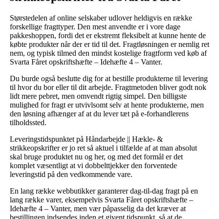
Størstedelen af online selskaber udlover heldigvis en række
forskellige fragttyper. Den mest anvendte er i vore dage
pakkeshoppen, fordi det er ekstremt fleksibelt at kunne hente de
købte produkter når der er tid til det. Fragtløsningen er nemlig ret
nem, og typisk tilmed den mindst kostelige fragtform ved køb af
Svarta Fåret opskriftshæfte – Idehæfte 4 – Vanter.
Du burde også beslutte dig for at bestille produkterne til levering
til hvor du bor eller til dit arbejde. Fragtmetoden bliver godt nok
lidt mere pebret, men omvendt rigtig simpel. Den billigste
mulighed for fragt er utvivlsomt selv at hente produkterne, men
den løsning afhænger af at du lever tæt på e-forhandlerens
tilholdssted.
Leveringstidspunktet på Håndarbejde || Hækle- &
strikkeopskrifter er jo ret så aktuel i tilfælde af at man absolut
skal bruge produktet nu og her, og med det formål er det
komplet væsentligt at vi dobbelttjekker den forventede
leveringstid på den vedkommende vare.
En lang række webbutikker garanterer dag-til-dag fragt på en
lang række varer, eksempelvis Svarta Fåret opskriftshæfte –
Idehæfte 4 – Vanter, men vær påpasselig da det kræver at
bestillingen indsendes inden et givent tidspunkt, så at de