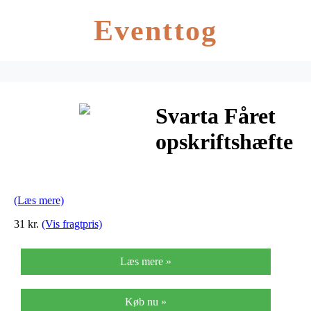
Eventtog
Svarta Fåret
opskriftshæfte
– Idehæfte 4 –
Vanter
(Læs mere)
31 kr.
(Vis fragtpris)
Læs mere »
Køb nu »