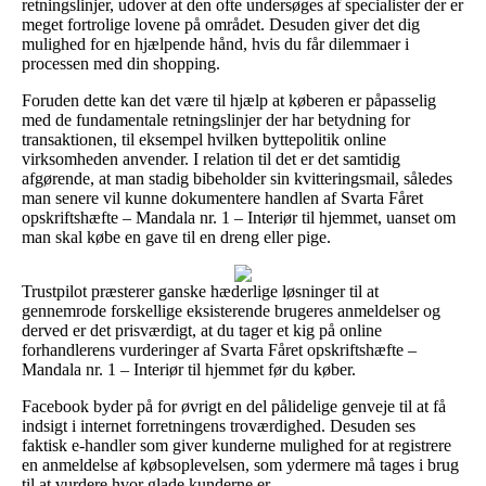
retningslinjer, udover at den ofte undersøges af specialister der er
meget fortrolige lovene på området. Desuden giver det dig
mulighed for en hjælpende hånd, hvis du får dilemmaer i
processen med din shopping.
Foruden dette kan det være til hjælp at køberen er påpasselig
med de fundamentale retningslinjer der har betydning for
transaktionen, til eksempel hvilken byttepolitik online
virksomheden anvender. I relation til det er det samtidig
afgørende, at man stadig bibeholder sin kvitteringsmail, således
man senere vil kunne dokumentere handlen af Svarta Fåret
opskriftshæfte – Mandala nr. 1 – Interiør til hjemmet, uanset om
man skal købe en gave til en dreng eller pige.
Trustpilot præsterer ganske hæderlige løsninger til at
gennemrode forskellige eksisterende brugeres anmeldelser og
derved er det prisværdigt, at du tager et kig på online
forhandlerens vurderinger af Svarta Fåret opskriftshæfte –
Mandala nr. 1 – Interiør til hjemmet før du køber.
Facebook byder på for øvrigt en del pålidelige genveje til at få
indsigt i internet forretningens troværdighed. Desuden ses
faktisk e-handler som giver kunderne mulighed for at registrere
en anmeldelse af købsoplevelsen, som ydermere må tages i brug
til at vurdere hvor glade kunderne er.