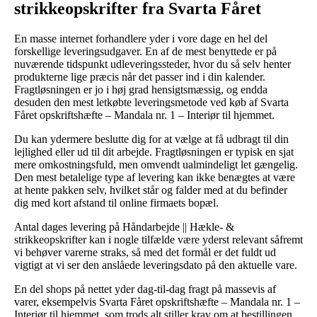
strikkeopskrifter fra Svarta Fåret
En masse internet forhandlere yder i vore dage en hel del
forskellige leveringsudgaver. En af de mest benyttede er på
nuværende tidspunkt udleveringssteder, hvor du så selv henter
produkterne lige præcis når det passer ind i din kalender.
Fragtløsningen er jo i høj grad hensigtsmæssig, og endda
desuden den mest letkøbte leveringsmetode ved køb af Svarta
Fåret opskriftshæfte – Mandala nr. 1 – Interiør til hjemmet.
Du kan ydermere beslutte dig for at vælge at få udbragt til din
lejlighed eller ud til dit arbejde. Fragtløsningen er typisk en sjat
mere omkostningsfuld, men omvendt ualmindeligt let gængelig.
Den mest betalelige type af levering kan ikke benægtes at være
at hente pakken selv, hvilket står og falder med at du befinder
dig med kort afstand til online firmaets bopæl.
Antal dages levering på Håndarbejde || Hækle- &
strikkeopskrifter kan i nogle tilfælde være yderst relevant såfremt
vi behøver varerne straks, så med det formål er det fuldt ud
vigtigt at vi ser den anslåede leveringsdato på den aktuelle vare.
En del shops på nettet yder dag-til-dag fragt på massevis af
varer, eksempelvis Svarta Fåret opskriftshæfte – Mandala nr. 1 –
Interiør til hjemmet, som trods alt stiller krav om at bestillingen