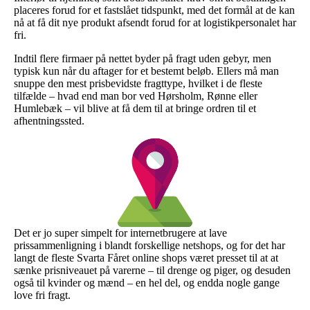
placeres forud for et fastslået tidspunkt, med det formål at de kan
nå at få dit nye produkt afsendt forud for at logistikpersonalet har
fri.
Indtil flere firmaer på nettet byder på fragt uden gebyr, men
typisk kun når du aftager for et bestemt beløb. Ellers må man
snuppe den mest prisbevidste fragttype, hvilket i de fleste
tilfælde – hvad end man bor ved Hørsholm, Rønne eller
Humlebæk – vil blive at få dem til at bringe ordren til et
afhentningssted.
Det er jo super simpelt for internetbrugere at lave
prissammenligning i blandt forskellige netshops, og for det har
langt de fleste Svarta Fåret online shops været presset til at at
sænke prisniveauet på varerne – til drenge og piger, og desuden
også til kvinder og mænd – en hel del, og endda nogle gange
love fri fragt.