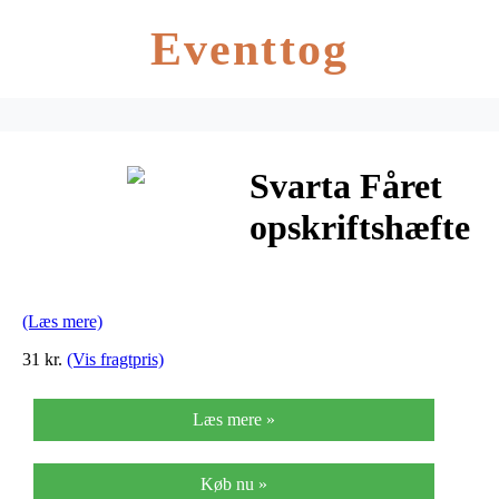
Eventtog
Svarta Fåret
opskriftshæfte
– Mandala nr.
1 – Interiør til
(Læs mere)
hjemmet
31 kr.
(Vis fragtpris)
Læs mere »
Køb nu »