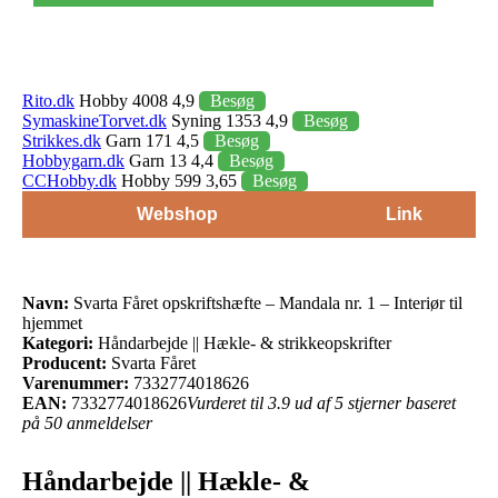
Rito.dk
Hobby 4008 4,9
Besøg
SymaskineTorvet.dk
Syning 1353 4,9
Besøg
Strikkes.dk
Garn 171 4,5
Besøg
Hobbygarn.dk
Garn 13 4,4
Besøg
CCHobby.dk
Hobby 599 3,65
Besøg
Webshop
Link
Navn:
Svarta Fåret opskriftshæfte – Mandala nr. 1 – Interiør til
hjemmet
Kategori:
Håndarbejde || Hækle- & strikkeopskrifter
Producent:
Svarta Fåret
Varenummer:
7332774018626
EAN:
7332774018626
Vurderet til 3.9 ud af 5 stjerner baseret
på 50 anmeldelser
Håndarbejde || Hækle- &