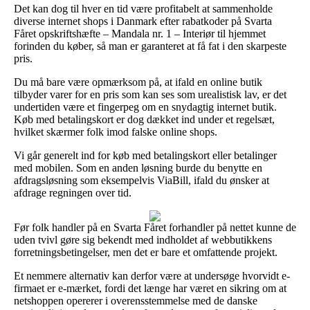
Det kan dog til hver en tid være profitabelt at sammenholde
diverse internet shops i Danmark efter rabatkoder på Svarta
Fåret opskriftshæfte – Mandala nr. 1 – Interiør til hjemmet
forinden du køber, så man er garanteret at få fat i den skarpeste
pris.
Du må bare være opmærksom på, at ifald en online butik
tilbyder varer for en pris som kan ses som urealistisk lav, er det
undertiden være et fingerpeg om en snydagtig internet butik.
Køb med betalingskort er dog dækket ind under et regelsæt,
hvilket skærmer folk imod falske online shops.
Vi går generelt ind for køb med betalingskort eller betalinger
med mobilen. Som en anden løsning burde du benytte en
afdragsløsning som eksempelvis ViaBill, ifald du ønsker at
afdrage regningen over tid.
Før folk handler på en Svarta Fåret forhandler på nettet kunne de
uden tvivl gøre sig bekendt med indholdet af webbutikkens
forretningsbetingelser, men det er bare et omfattende projekt.
Et nemmere alternativ kan derfor være at undersøge hvorvidt e-
firmaet er e-mærket, fordi det længe har været en sikring om at
netshoppen opererer i overensstemmelse med de danske