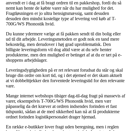
anvendt er i dag at få bragt ordren til en pakkeshop, fordi du så
nemt kan hente de købte varer når du har mulighed for det.
Fragtløsningen er jo ultra hensigtsmæssig, samt desuden
desuden den mindst kostelige type af levering ved køb af T-
700G/WS Phonostik hvid.
Du kunne ydermere vælge at få pakken sendt til din bolig eller
ud til dit arbejde. Leveringsmetoden er godt nok en tand mere
bekostelig, men derudover i høj grad uproblematisk. Den
billigste leveringsform vil dog altid være at du selv henter
produkterne, men den mulighed er betinget af at du er tæt på e-
shoppens arbejdslager.
Leveringsdygtigheden på er ret relevant forudsat du står og skal
bruge din ordre om kort tid, og i det øjemed er det skam aktuelt
at vi dobbelttjekker den forventede leveringstid for den relevante
vare.
Mange internet webshops tilsiger dag-til-dag fragt på massevis af
varer, eksempelvis T-700G/WS Phonostik hvid, men vær
påpasselig da det kræver at ordren indsendes forinden et fast
tidspunkt, sådan at de med sikkerhed kan nå at få produkterne
ordnet forinden logistikpersonalet drager hjemad.
En række e-butikker lover fragt uden beregning, men i reglen