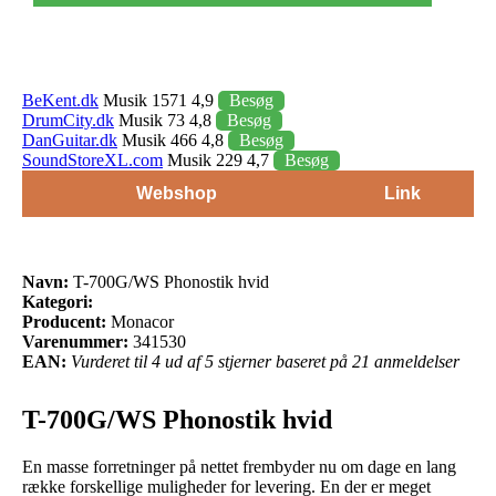
BeKent.dk
Musik 1571 4,9
Besøg
DrumCity.dk
Musik 73 4,8
Besøg
DanGuitar.dk
Musik 466 4,8
Besøg
SoundStoreXL.com
Musik 229 4,7
Besøg
Webshop
Link
Navn:
T-700G/WS Phonostik hvid
Kategori:
Producent:
Monacor
Varenummer:
341530
EAN:
Vurderet til 4 ud af 5 stjerner baseret på 21 anmeldelser
T-700G/WS Phonostik hvid
En masse forretninger på nettet frembyder nu om dage en lang
række forskellige muligheder for levering. En der er meget