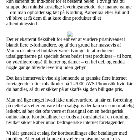
kun såfremt du indkøber for et bestemt beløb. I øvrigt må du
snuppe den mindst kostelige leveringsmetode, der mange gange
– om man opholder sig tæt på Kolding, Aabenraa eller Billund –
vil blive at få dem til at køre dine produkter til et
afhentningssted.
Det er ekstremt fleksibelt for enhver at vurdere prisniveauet i
blandt flere e-forhandlere, og af den grund har massevis af
Monacor internet butikker været tvunget til at reducere
udsalgspriserne på specielt deres bedst i test produkter – til børn,
og yderligere også til herrer og damer – en hel del, og endda
nogle gange tilbyde levering uden gebyr.
Det kan immervæk vise sig lønnende at granske flere internet
foretagender efter rabatkoder på T-700G/WS Phonostik hvid før
du handler, så du er sikker på at skaffe sig den billigste pris.
Man må lige meget hvad ikke undervurdere, at når en forretning
på nettet afsætter en vare til en salgspris der kan ses som ufattelig
letkøbt, så bør det ofte være et faresignal om en bedragerisk
online shop. Kortbetalinger er trods alt omsluttet af en ordning,
hvilket sikrer køber imod bedrageriske internet foretagender.
Vi slår generelt et slag for kortbestillinger eller betalinger med
mobilen. Alternativt kunne du vælge en løsning som f.eks.