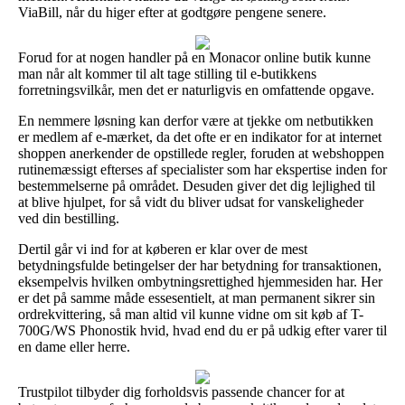
ViaBill, når du higer efter at godtgøre pengene senere.
Forud for at nogen handler på en Monacor online butik kunne
man når alt kommer til alt tage stilling til e-butikkens
forretningsvilkår, men det er naturligvis en omfattende opgave.
En nemmere løsning kan derfor være at tjekke om netbutikken
er medlem af e-mærket, da det ofte er en indikator for at internet
shoppen anerkender de opstillede regler, foruden at webshoppen
rutinemæssigt efterses af specialister som har ekspertise inden for
bestemmelserne på området. Desuden giver det dig lejlighed til
at blive hjulpet, for så vidt du bliver udsat for vanskeligheder
ved din bestilling.
Dertil går vi ind for at køberen er klar over de mest
betydningsfulde betingelser der har betydning for transaktionen,
eksempelvis hvilken ombytningsrettighed hjemmesiden har. Her
er det på samme måde essesentielt, at man permanent sikrer sin
ordrekvittering, så man altid vil kunne vidne om sit køb af T-
700G/WS Phonostik hvid, hvad end du er på udkig efter varer til
en dame eller herre.
Trustpilot tilbyder dig forholdsvis passende chancer for at