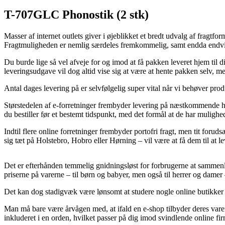
T-707GLC Phonostik (2 stk)
Masser af internet outlets giver i øjeblikket et bredt udvalg af fragtfo
Fragtmuligheden er nemlig særdeles fremkommelig, samt endda endvi
Du burde lige så vel afveje for og imod at få pakken leveret hjem til d
leveringsudgave vil dog altid vise sig at være at hente pakken selv, men
Antal dages levering på er selvfølgelig super vital når vi behøver prod
Størstedelen af e-forretninger frembyder levering på næstkommende 
du bestiller før et bestemt tidspunkt, med det formål at de har mulighed
Indtil flere online forretninger frembyder portofri fragt, men tit forud
sig tæt på Holstebro, Hobro eller Hørning – vil være at få dem til at le
Det er efterhånden temmelig gnidningsløst for forbrugerne at sammenlig
priserne på varerne – til børn og babyer, men også til herrer og dam
Det kan dog stadigvæk være lønsomt at studere nogle online butikker e
Man må bare være årvågen med, at ifald en e-shop tilbyder deres varer 
inkluderet i en orden, hvilket passer på dig imod svindlende online fir