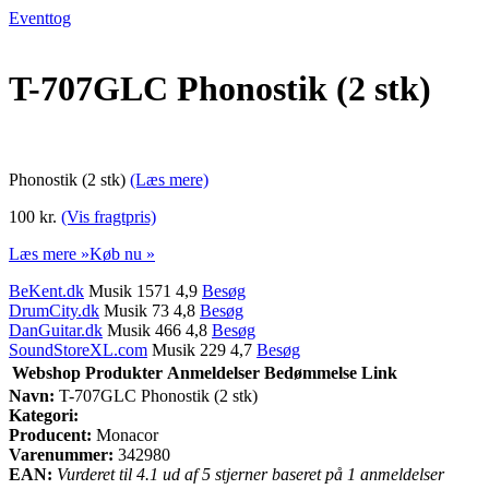
Eventtog
T-707GLC Phonostik (2 stk)
Phonostik (2 stk)
(Læs mere)
100 kr.
(Vis fragtpris)
Læs mere »
Køb nu »
BeKent.dk
Musik 1571 4,9
Besøg
DrumCity.dk
Musik 73 4,8
Besøg
DanGuitar.dk
Musik 466 4,8
Besøg
SoundStoreXL.com
Musik 229 4,7
Besøg
Webshop
Produkter
Anmeldelser
Bedømmelse
Link
Navn:
T-707GLC Phonostik (2 stk)
Kategori:
Producent:
Monacor
Varenummer:
342980
EAN:
Vurderet til 4.1 ud af 5 stjerner baseret på 1 anmeldelser