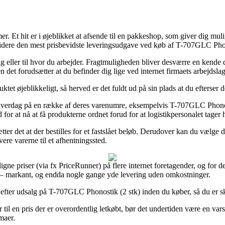
rmer. Et hit er i øjeblikket at afsende til en pakkeshop, som giver dig m
dere den mest prisbevidste leveringsudgave ved køb af T-707GLC Phon
ig eller til hvor du arbejder. Fragtmuligheden bliver desværre en kende 
 det forudsætter at du befinder dig lige ved internet firmaets arbejdslag
uktet øjeblikkeligt, så herved er det fuldt ud på sin plads at du efterse
hverdag på en række af deres varenumre, eksempelvis T-707GLC Phonos
 for at nå at få produkterne ordnet forud for at logistikpersonalet tager 
sætter det at der bestilles for et fastslået beløb. Derudover kan du vælge
vere varerne til et afhentningssted.
ne priser (via fx PriceRunner) på flere internet foretagender, og for d
er – markant, og endda nogle gange yde levering uden omkostninger.
fter udsalg på T-707GLC Phonostik (2 stk) inden du køber, så du er sku
til en pris der er overordentlig letkøbt, bør det undertiden være en var
maer.