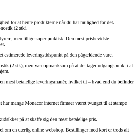
ulighed for at hente produkterne når du har mulighed for det.
ostik (2 stk).
dyrere, men tillige super praktisk. Den mest prisbevidste
er.
r det estimerede leveringstidspunkt på den pågældende vare.
tik (2 stk), men vær opmærksom på at det tager udgangspunkt i at
hjem.
 den mest betalelige leveringsmanér, hvilket tit – hvad end du befinder
et har mange Monacor internet firmaer været tvunget til at stampe
dsikker på at skaffe sig den mest betalelige pris.
sel om en uærlig online webshop. Bestillinger med kort er trods alt