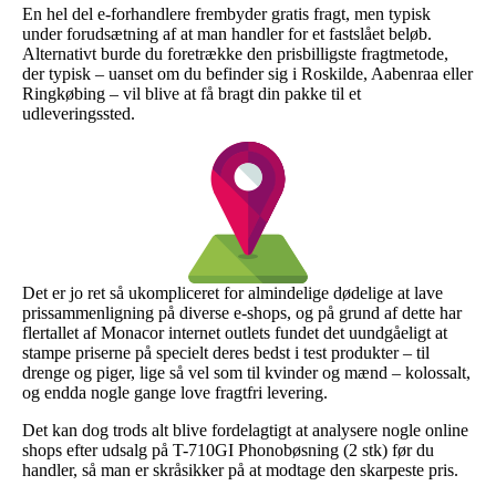
En hel del e-forhandlere frembyder gratis fragt, men typisk
under forudsætning af at man handler for et fastslået beløb.
Alternativt burde du foretrække den prisbilligste fragtmetode,
der typisk – uanset om du befinder sig i Roskilde, Aabenraa eller
Ringkøbing – vil blive at få bragt din pakke til et
udleveringssted.
Det er jo ret så ukompliceret for almindelige dødelige at lave
prissammenligning på diverse e-shops, og på grund af dette har
flertallet af Monacor internet outlets fundet det uundgåeligt at
stampe priserne på specielt deres bedst i test produkter – til
drenge og piger, lige så vel som til kvinder og mænd – kolossalt,
og endda nogle gange love fragtfri levering.
Det kan dog trods alt blive fordelagtigt at analysere nogle online
shops efter udsalg på T-710GI Phonobøsning (2 stk) før du
handler, så man er skråsikker på at modtage den skarpeste pris.