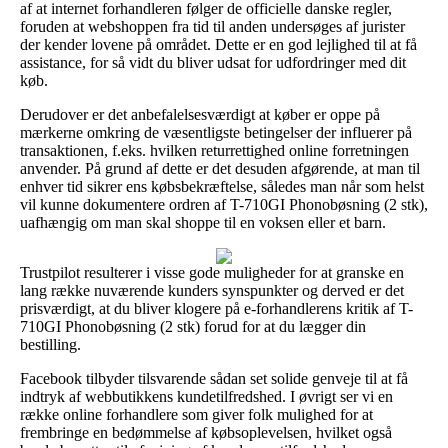
af at internet forhandleren følger de officielle danske regler,
foruden at webshoppen fra tid til anden undersøges af jurister
der kender lovene på området. Dette er en god lejlighed til at få
assistance, for så vidt du bliver udsat for udfordringer med dit
køb.
Derudover er det anbefalelsesværdigt at køber er oppe på
mærkerne omkring de væsentligste betingelser der influerer på
transaktionen, f.eks. hvilken returrettighed online forretningen
anvender. På grund af dette er det desuden afgørende, at man til
enhver tid sikrer ens købsbekræftelse, således man når som helst
vil kunne dokumentere ordren af T-710GI Phonobøsning (2 stk),
uafhængig om man skal shoppe til en voksen eller et barn.
Trustpilot resulterer i visse gode muligheder for at granske en
lang række nuværende kunders synspunkter og derved er det
prisværdigt, at du bliver klogere på e-forhandlerens kritik af T-
710GI Phonobøsning (2 stk) forud for at du lægger din
bestilling.
Facebook tilbyder tilsvarende sådan set solide genveje til at få
indtryk af webbutikkens kundetilfredshed. I øvrigt ser vi en
række online forhandlere som giver folk mulighed for at
frembringe en bedømmelse af købsoplevelsen, hvilket også