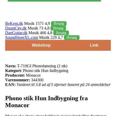
BeKent.dk
Musik 1571 4,9
Besøg
DrumCity.dk
Musik 73 4,8
Besøg
DanGuitar.dk
Musik 466 4,8
Besøg
SoundStoreXL.com
Musik 229 4,7
Besøg
Webshop
Link
Navn:
T-710GI Phonobøsning (2 stk)
Kategori:
Phono stik Hun Indbygning
Producent:
Monacor
Varenummer:
344300
EAN:
Vurderet til 3.8 ud af 5 stjerner baseret på 24 anmeldelser
Phono stik Hun Indbygning fra
Monacor