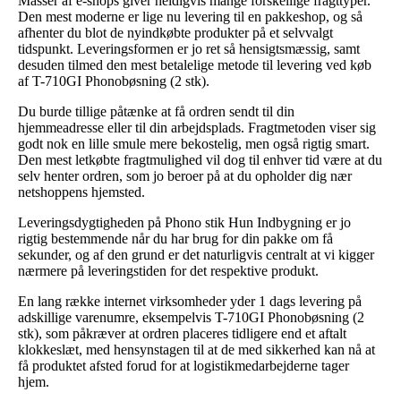
Masser af e-shops giver heldigvis mange forskellige fragttyper.
Den mest moderne er lige nu levering til en pakkeshop, og så
afhenter du blot de nyindkøbte produkter på et selvvalgt
tidspunkt. Leveringsformen er jo ret så hensigtsmæssig, samt
desuden tilmed den mest betalelige metode til levering ved køb
af T-710GI Phonobøsning (2 stk).
Du burde tillige påtænke at få ordren sendt til din
hjemmeadresse eller til din arbejdsplads. Fragtmetoden viser sig
godt nok en lille smule mere bekostelig, men også rigtig smart.
Den mest letkøbte fragtmulighed vil dog til enhver tid være at du
selv henter ordren, som jo beroer på at du opholder dig nær
netshoppens hjemsted.
Leveringsdygtigheden på Phono stik Hun Indbygning er jo
rigtig bestemmende når du har brug for din pakke om få
sekunder, og af den grund er det naturligvis centralt at vi kigger
nærmere på leveringstiden for det respektive produkt.
En lang række internet virksomheder yder 1 dags levering på
adskillige varenumre, eksempelvis T-710GI Phonobøsning (2
stk), som påkræver at ordren placeres tidligere end et aftalt
klokkeslæt, med hensynstagen til at de med sikkerhed kan nå at
få produktet afsted forud for at logistikmedarbejderne tager
hjem.