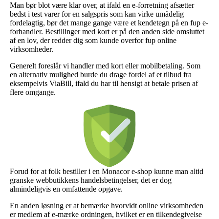
Man bør blot være klar over, at ifald en e-forretning afsætter
bedst i test varer for en salgspris som kan virke umådelig
fordelagtig, bør det mange gange være et kendetegn på en fup e-
forhandler. Bestillinger med kort er på den anden side omsluttet
af en lov, der redder dig som kunde overfor fup online
virksomheder.
Generelt foreslår vi handler med kort eller mobilbetaling. Som
en alternativ mulighed burde du drage fordel af et tilbud fra
eksempelvis ViaBill, ifald du har til hensigt at betale prisen af
flere omgange.
Forud for at folk bestiller i en Monacor e-shop kunne man altid
granske webbutikkens handelsbetingelser, det er dog
almindeligvis en omfattende opgave.
En anden løsning er at bemærke hvorvidt online virksomheden
er medlem af e-mærke ordningen, hvilket er en tilkendegivelse