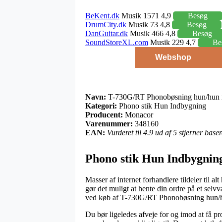
BeKent.dk
Musik 1571 4,9
Besøg
DrumCity.dk
Musik 73 4,8
Besøg
DanGuitar.dk
Musik 466 4,8
Besøg
SoundStoreXL.com
Musik 229 4,7
Be
Webshop
Navn:
T-730G/RT Phonobøsning hun/hun 
Kategori:
Phono stik Hun Indbygning
Producent:
Monacor
Varenummer:
348160
EAN:
Vurderet til 4.9 ud af 5 stjerner bas
Phono stik Hun Indbygnin
Masser af internet forhandlere tildeler til al
gør det muligt at hente din ordre på et selv
ved køb af T-730G/RT Phonobøsning hun/h
Du bør ligeledes afveje for og imod at få pro