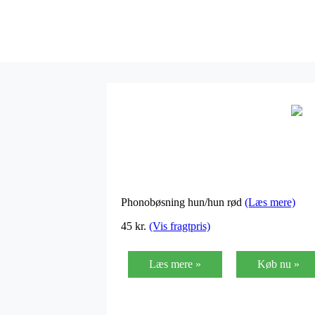
Phonobøsning hun/hun rød
(Læs mere)
45 kr.
(Vis fragtpris)
Læs mere »
Køb nu »