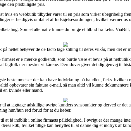
age den prisbilligste pris.
 hvis en webbutik tilbyder varer til en pris som virker ubegribelig fr
linger er heldigvis omfattet af Indsigelsesordningen, hvilket værner os o
bilbetaling. Som et alternativ kunne du bruge et tilbud fra f.eks. ViaBill,
på nettet behøver de de facto tage stilling til deres vilkår, men det er 
e-firmaet er e-mærke godkendt, som burde være et bevis på at netbutikke
 af fagfolk der mestrer vilkårene. Derudover giver det dig genvej til bis
tligste bestemmelser der kan have indvirkning på handlen, f.eks. hvilke
an altid opbevarer sin faktura e-mail, så man altid vil kunne dokument
il en kvinde eller mand.
r til at iagttage adskillige øvrige kunders synspunkter og derved er det a
ng hun/hun rød forud for at du køber.
til at få indblik i online firmaets pålidelighed. I øvrigt er der mange in
deres køb, hvilket tillige kan benyttes til at danne dig et indtryk af kun