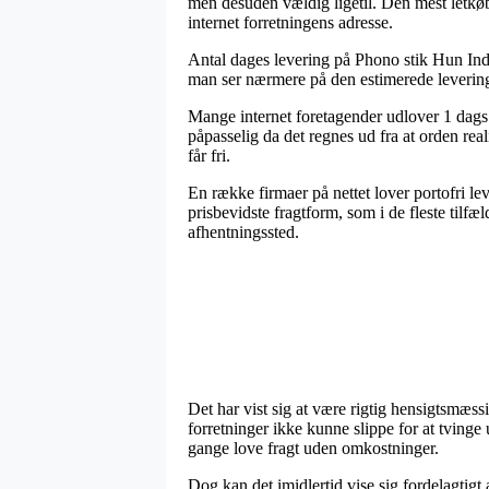
men desuden vældig ligetil. Den mest letkøb
internet forretningens adresse.
Antal dages levering på Phono stik Hun Indb
man ser nærmere på den estimerede levering
Mange internet foretagender udlover 1 dag
påpasselig da det regnes ud fra at orden reali
får fri.
En række firmaer på nettet lover portofri le
prisbevidste fragtform, som i de fleste tilf
afhentningssted.
Det har vist sig at være rigtig hensigtsmæssi
forretninger ikke kunne slippe for at tvinge
gange love fragt uden omkostninger.
Dog kan det imidlertid vise sig fordelagtig