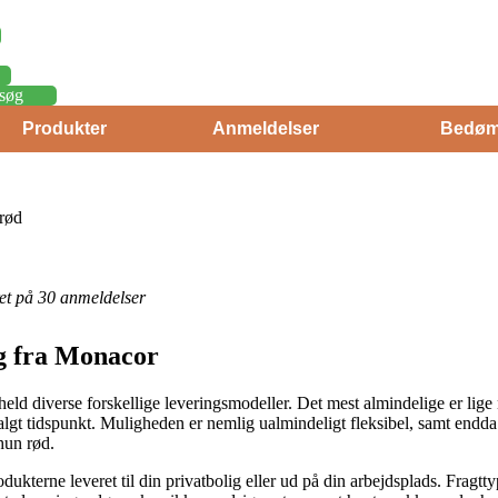
søg
Produkter
Anmeldelser
Bedøm
rød
eret på 30 anmeldelser
g fra Monacor
t held diverse forskellige leveringsmodeller. Det mest almindelige er lige 
valgt tidspunkt. Muligheden er nemlig ualmindeligt fleksibel, samt endd
un rød.
dukterne leveret til din privatbolig eller ud på din arbejdsplads. Fragtty