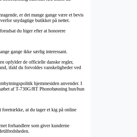
emragende, er det mange gange være et bevis
verfor snydagtige butikker på nettet.
 forudsat du higer efter at honorere
mange gange ikke særlig interessant.
n opfylder de officielle danske regler,
tand, ifald du forvoldes vanskeligheder ved
n ombytningspolitik hjemmesiden anvender. I
ere købet af T-730G/RT Phonobøsning hun/hun
t foretrække, at du tager et kig på online
ternet forhandlere som giver kunderne
detilfredsheden.