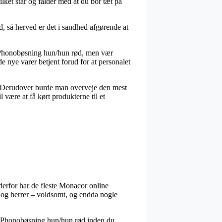
ket står og falder med at du bor tæt på
d, så herved er det i sandhed afgørende at
T Phonobøsning hun/hun rød, men vær
de nye varer betjent forud for at personalet
løb. Derudover burde man overveje den mest
 være at få kørt produkterne til et
g derfor har de fleste Monacor online
r og herrer – voldsomt, og endda nogle
/RT Phonobøsning hun/hun rød inden du