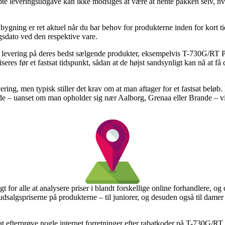
te leveringsudgave kan ikke modsiges at være at hente pakken selv, hvil
ygning er ret aktuel når du har behov for produkterne inden for kort ti
sdato ved den respektive vare.
s levering på deres bedst sælgende produkter, eksempelvis T-730G/R
seres før et fastsat tidspunkt, sådan at de højst sandsynligt kan nå at få 
vering, men typisk stiller det krav om at man aftager for et fastsat be
ælde – uanset om man opholder sig nær Aalborg, Grenaa eller Brande – vil
gt for alle at analysere priser i blandt forskellige online forhandlere, o
 udsalgspriserne på produkterne – til juniorer, og desuden også til dame
t at efterprøve nogle internet forretninger efter rabatkoder på T-730G