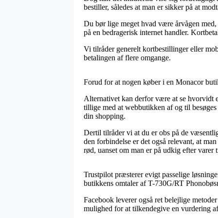
bestiller, således at man er sikker på at modt
Du bør lige meget hvad være årvågen med, at
på en bedragerisk internet handler. Kortbeta
Vi tilråder generelt kortbestillinger eller mo
betalingen af flere omgange.
Forud for at nogen køber i en Monacor butik 
Alternativet kan derfor være at se hvorvidt 
tillige med at webbutikken af og til besøges
din shopping.
Dertil tilråder vi at du er obs på de væsen
den forbindelse er det også relevant, at m
rød, uanset om man er på udkig efter varer t
Trustpilot præsterer evigt passelige løsninge
butikkens omtaler af T-730G/RT Phonobøsni
Facebook leverer også ret belejlige metoder 
mulighed for at tilkendegive en vurdering af 