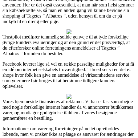
anvender. Her er det også essesentielt, at man når som helst gemmer
sin købsbekræftelse, så man en anden gang vil kunne bevidne sin
shopping af Tagetes ” Albatros “, uden hensyn til om du er på
indkøb til en dreng eller pige.
Trustpilot medfører temmelig solide genveje til at tyde forskellige
øvrige kunders evalueringer og af den grund er det prisværdigt, at
du efterforsker online forretningens anmeldelser af Tagetes ”
Albatros ” forinden du bestiller.
Facebook leverer lige så vel en række passelige muligheder for at få
en idé om internet selskabets troværdighed. Tilmed ser vi en del e-
shops hvor folk kan give en anmeldelse af virksomhedens service,
som ydermere bør bruges til at bedømme tidligere kunders
oplevelser.
Vores hjemmeside finansieres af reklamer. Vi har et fast samarbejde
med nogle forskellige internet handler da vi annoncerer butikkernes
varer, og modtager godtgørelse ifald en af vores besøgende
gennemfører en bestilling.
Informationer om varer og forretninger på nettet opretholdes
løbende, men vi ønsker ikke at påtage os ansvaret for ændringer der