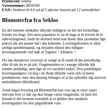
Producent:
Seklos
Varenummer:
8856569
EAN:
Vurderet til 4.6 ud af 5 stjerner baseret på 12 anmeldelser
Blomsterfrø fra Seklos
En del internet selskaber tilbyder heldigvis en hel del forskellige
former for fragt. Det mest populære er nu til dags at få leveret til et
udleveringssted, fordi du dermed nemt kan hente dine produkter lige
præcis når det passer ind i din kalender. Leveringsformen er altså
særligt uproblematisk, og desuden tilmed den billigste
leveringsmetode ved køb af Tagetes ” Albatros “.
Du bør derudover overveje at vælge at få sendt til din privatbolig
eller til når du er på job. Fragtmetoden er i mange tilfælde lidt
mindre prisbillig, men lige så vel særdeles enkel. Den prisbilligste
leveringsudgave vil dog i de fleste tilfælde være selv at hente
produkterne, men den løsning betinges af at du opholder dig nærved
netbutikkens tilholdssted.
Antal dages levering på Blomsterfrø kan vise sig at være super
relevant hvis vi står og skal bruge varen omgående, så med det
formål er det bestemt essentielt at vi tjekker den anslåede
leveringsdato for den pågældende vare.