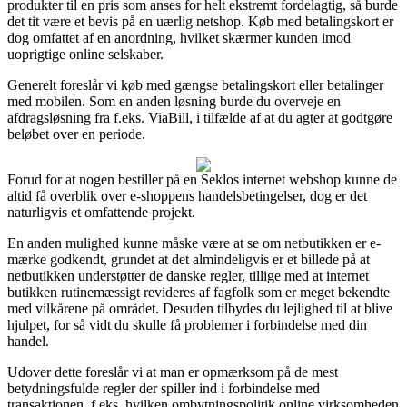
produkter til en pris som anses for helt ekstremt fordelagtig, så burde
det tit være et bevis på en uærlig netshop. Køb med betalingskort er
dog omfattet af en anordning, hvilket skærmer kunden imod
uoprigtige online selskaber.
Generelt foreslår vi køb med gængse betalingskort eller betalinger
med mobilen. Som en anden løsning burde du overveje en
afdragsløsning fra f.eks. ViaBill, i tilfælde af at du agter at godtgøre
beløbet over en periode.
Forud for at nogen bestiller på en Seklos internet webshop kunne de
altid få overblik over e-shoppens handelsbetingelser, dog er det
naturligvis et omfattende projekt.
En anden mulighed kunne måske være at se om netbutikken er e-
mærke godkendt, grundet at det almindeligvis er et billede på at
netbutikken understøtter de danske regler, tillige med at internet
butikken rutinemæssigt revideres af fagfolk som er meget bekendte
med vilkårene på området. Desuden tilbydes du lejlighed til at blive
hjulpet, for så vidt du skulle få problemer i forbindelse med din
handel.
Udover dette foreslår vi at man er opmærksom på de mest
betydningsfulde regler der spiller ind i forbindelse med
transaktionen, f.eks. hvilken ombytningspolitik online virksomheden