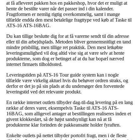
at få afleveret pakken hos en pakkeshop, hvor det er muligt at
hente de bestilte varer når det passer ind i din kalender.
Fragtformen er nemlig rigtig overkommelig, samt i mange
tilfælde endda den mest betalelige fragttype ved køb af Taske til
ATS-16 ATS-16BAG.
Du kan tillige beslutte dig for at få varerne sendt til din adresse
eller til din arbejdsplads. Metoden bliver gennemsnitligt en tand
mindre prisbillig, men tillige ret praktisk. Den mest letkøbte
leveringsmulighed vil dog altid vise sig at være selv at hente
produkterne, som dog er betinget af at du har bopæl nærved
internet firmaets tilholdssted.
Leveringstiden på ATS-16 Tour guide system kan i nogle
tilfælde være virkelig aktuel hvis du behøver ordren straks, og
derfor er det jo på sin plads at du undersøger den forventede
leveringstid ved det relevante produkt.
En række internet outlets tilbyder dag-til-dag levering på en lang
række af deres varer, eksempelvis Taske til ATS-16 ATS-
16BAG, som alligevel antager at bestillingen realiseres inden et
givent klokkeslæt, så de højst sandsynligt kan nå at få
produkterne klar forinden de pakkeansatte holder fyraften.
Enkelte outlets på nettet tilbyder portofri fragt, men i de fleste