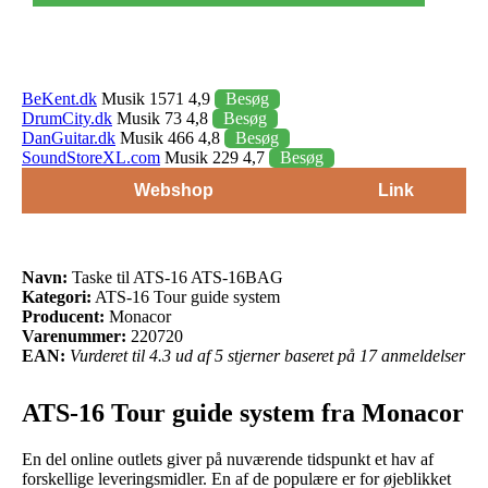
BeKent.dk
Musik 1571 4,9
Besøg
DrumCity.dk
Musik 73 4,8
Besøg
DanGuitar.dk
Musik 466 4,8
Besøg
SoundStoreXL.com
Musik 229 4,7
Besøg
Webshop
Link
Navn:
Taske til ATS-16 ATS-16BAG
Kategori:
ATS-16 Tour guide system
Producent:
Monacor
Varenummer:
220720
EAN:
Vurderet til 4.3 ud af 5 stjerner baseret på 17 anmeldelser
ATS-16 Tour guide system fra Monacor
En del online outlets giver på nuværende tidspunkt et hav af
forskellige leveringsmidler. En af de populære er for øjeblikket