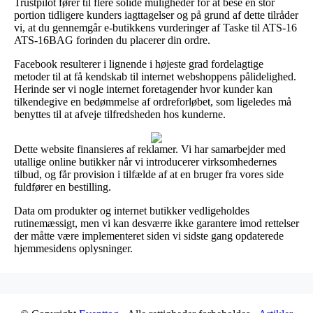
Trustpilot fører til flere solide muligheder for at bese en stor
portion tidligere kunders iagttagelser og på grund af dette tilråder
vi, at du gennemgår e-butikkens vurderinger af Taske til ATS-16
ATS-16BAG forinden du placerer din ordre.
Facebook resulterer i lignende i højeste grad fordelagtige
metoder til at få kendskab til internet webshoppens pålidelighed.
Herinde ser vi nogle internet foretagender hvor kunder kan
tilkendegive en bedømmelse af ordreforløbet, som ligeledes må
benyttes til at afveje tilfredsheden hos kunderne.
Dette website finansieres af reklamer. Vi har samarbejder med
utallige online butikker når vi introducerer virksomhedernes
tilbud, og får provision i tilfælde af at en bruger fra vores side
fuldfører en bestilling.
Data om produkter og internet butikker vedligeholdes
rutinemæssigt, men vi kan desværre ikke garantere imod rettelser
der måtte være implementeret siden vi sidste gang opdaterede
hjemmesidens oplysninger.