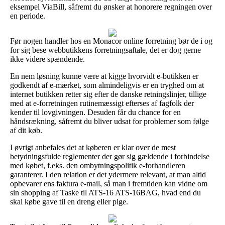
eksempel ViaBill, såfremt du ønsker at honorere regningen over
en periode.
Før nogen handler hos en Monacor online forretning bør de i og
for sig bese webbutikkens forretningsaftale, det er dog gerne
ikke videre spændende.
En nem løsning kunne være at kigge hvorvidt e-butikken er
godkendt af e-mærket, som almindeligvis er en tryghed om at
internet butikken retter sig efter de danske retningslinjer, tillige
med at e-forretningen rutinemæssigt efterses af fagfolk der
kender til lovgivningen. Desuden får du chance for en
håndsrækning, såfremt du bliver udsat for problemer som følge
af dit køb.
I øvrigt anbefales det at køberen er klar over de mest
betydningsfulde reglementer der gør sig gældende i forbindelse
med købet, f.eks. den ombytningspolitik e-forhandleren
garanterer. I den relation er det ydermere relevant, at man altid
opbevarer ens faktura e-mail, så man i fremtiden kan vidne om
sin shopping af Taske til ATS-16 ATS-16BAG, hvad end du
skal købe gave til en dreng eller pige.