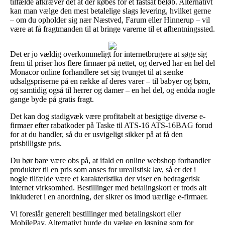
tilfælde afkræver det at der købes for et fastsat beløb. Alternativt
kan man vælge den mest betalelige slags levering, hvilket gerne
– om du opholder sig nær Næstved, Farum eller Hinnerup – vil
være at få fragtmanden til at bringe varerne til et afhentningssted.
Det er jo vældig overkommeligt for internetbrugere at søge sig
frem til priser hos flere firmaer på nettet, og derved har en hel del
Monacor online forhandlere set sig tvunget til at sænke
udsalgspriserne på en række af deres varer – til babyer og børn,
og samtidig også til herrer og damer – en hel del, og endda nogle
gange byde på gratis fragt.
Det kan dog stadigvæk være profitabelt at besigtige diverse e-
firmaer efter rabatkoder på Taske til ATS-16 ATS-16BAG forud
for at du handler, så du er usvigeligt sikker på at få den
prisbilligste pris.
Du bør bare være obs på, at ifald en online webshop forhandler
produkter til en pris som anses for urealistisk lav, så er det i
nogle tilfælde være et karakteristika der viser en bedragerisk
internet virksomhed. Bestillinger med betalingskort er trods alt
inkluderet i en anordning, der sikrer os imod uærlige e-firmaer.
Vi foreslår generelt bestillinger med betalingskort eller
MobilePay. Alternativt burde du vælge en løsning som for