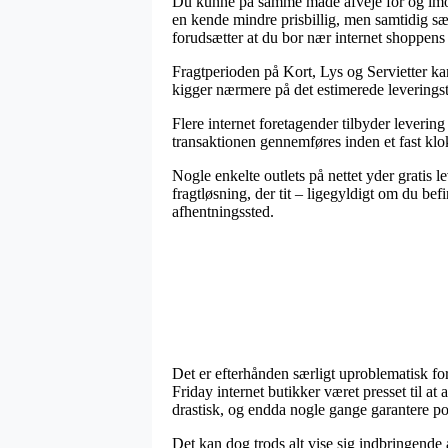
Du kunne på samme måde afveje for og imod at
en kende mindre prisbillig, men samtidig sæ
forudsætter at du bor nær internet shoppens 
Fragtperioden på Kort, Lys og Servietter kan
kigger nærmere på det estimerede leveringst
Flere internet foretagender tilbyder leverin
transaktionen gennemføres inden et fast klo
Nogle enkelte outlets på nettet yder gratis
fragtløsning, der tit – ligegyldigt om du bef
afhentningssted.
Det er efterhånden særligt uproblematisk fo
Friday internet butikker været presset til a
drastisk, og endda nogle gange garantere por
Det kan dog trods alt vise sig indbringende 