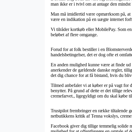
man ikke er i tvivl om at antage den mindst 
Man må imidlertid være opmærksom på, at ifa
være en indikation på en uægte internet forha
Vi tilråder kortkøb eller MobilePay. Som e
beløbet af flere omgange.
Forud for at folk bestiller i en Blomsterve
handelsbetingelser, det er dog ofte et omfatt
En anden mulighed kunne være at finde ud af
anerkender de gældende danske regler, till
det dig chance for at få bistand, hvis du bli
Tilmed anbefaler vi at køber er på vagt fo
benytter. På grund af dette er det tillige re
cremefarvet., ligegyldigt om du skal købe ti
Trustpilot frembringer en række tiltalende ge
netbutikkens kritik af Tenna vokslys, cremef
Facebook giver dig tillige temmelig solide m
mulighed for at offentliggøre en omtale af