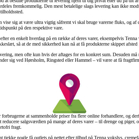
 bestille produkterne til levering hjem til dig privat eller ud på dit a
rdeles fremkommelig. Den mest betalelige slags levering kan ikke modsi
tilholdssted.
 vise sig at være ultra vigtig såfremt vi skal bruge varerne fluks, og af
idspunkt på den respektive vare.
g efter en enkelt hverdag på en række af deres varer, eksempelvis Tenna
kkeslæt, så at de med sikkerhed kan nå at få produkterne skippet afsted
 levering, men ofte kun hvis der aftages for en konkret sum. Desuden må
inder sig ved Hørsholm, Ringsted eller Hammel – vil være at få fragtfirmae
r forbrugerne at sammenholde priser fra flere online forhandlere, og d
t at reducere salgsværdien på mange af deres varer – til drenge og piger
tofri fragt.
at tjekke nogle få outlets på nettet efter tilbud på Tenna vokslys, creme