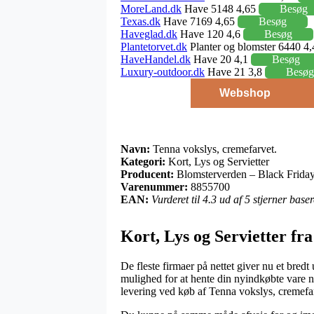
MoreLand.dk
Have 5148 4,65
Besøg
Texas.dk
Have 7169 4,65
Besøg
Haveglad.dk
Have 120 4,6
Besøg
Plantetorvet.dk
Planter og blomster 6440 4
HaveHandel.dk
Have 20 4,1
Besøg
Luxury-outdoor.dk
Have 21 3,8
Besøg
Webshop
Navn:
Tenna vokslys, cremefarvet.
Kategori:
Kort, Lys og Servietter
Producent:
Blomsterverden – Black Frida
Varenummer:
8855700
EAN:
Vurderet til 4.3 ud af 5 stjerner bas
Kort, Lys og Servietter fr
De fleste firmaer på nettet giver nu et bredt
mulighed for at hente din nyindkøbte vare nå
levering ved køb af Tenna vokslys, cremefar