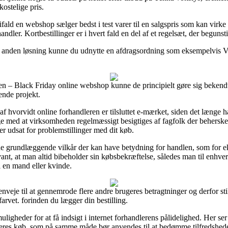
kostelige pris.
ld en webshop sælger bedst i test varer til en salgspris som kan virke m
ndler. Kortbestillinger er i hvert fald en del af et regelsæt, der begunst
n anden løsning kunne du udnytte en afdragsordning som eksempelvis Via
rden – Black Friday online webshop kunne de principielt gøre sig beken
ende projekt.
 hvorvidt online forhandleren er tilsluttet e-mærket, siden det længe h
ige med at virksomheden regelmæssigt besigtiges af fagfolk der behers
ver udsat for problemstillinger med dit køb.
r de grundlæggende vilkår der kan have betydning for handlen, som for
levant, at man altid bibeholder sin købsbekræftelse, således man til enhv
l en mand eller kvinde.
nveje til at gennemrode flere andre brugeres betragtninger og derfor stil
arvet. forinden du lægger din bestilling.
uligheder for at få indsigt i internet forhandlerens pålidelighed. Her 
 deres køb, som på samme måde bør anvendes til at bedømme tilfredshe