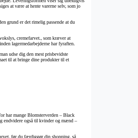
rbejde. Leveringsformen viser sig uheldigvis
ges at være at hente varerne selv, som jo
 den grund er det rimelig passende at du
 vokslys, cremefarvet., som kræver at
 inden lagermedarbejderne har fyraften.
 man udse dig den mest prisbevidste
t til at bringe dine produkter til et
erfor har mange Blomsterverden – Black
, og endvidere også til kvinder og mænd –
farvet. før du færdiggør din shopping, så