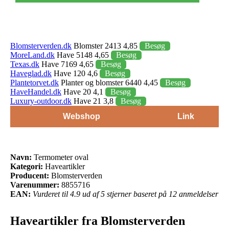
Blomsterverden.dk
Blomster 2413 4,85
Besøg
MoreLand.dk
Have 5148 4,65
Besøg
Texas.dk
Have 7169 4,65
Besøg
Haveglad.dk
Have 120 4,6
Besøg
Plantetorvet.dk
Planter og blomster 6440 4,45
Besøg
HaveHandel.dk
Have 20 4,1
Besøg
Luxury-outdoor.dk
Have 21 3,8
Besøg
Webshop
Link
Navn:
Termometer oval
Kategori:
Haveartikler
Producent:
Blomsterverden
Varenummer:
8855716
EAN:
Vurderet til 4.9 ud af 5 stjerner baseret på 12 anmeldelser
Haveartikler fra Blomsterverden