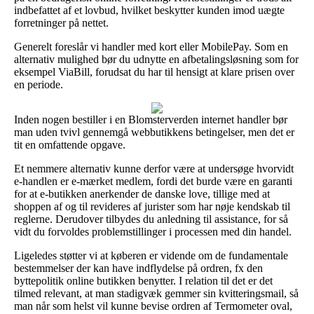
indbefattet af et lovbud, hvilket beskytter kunden imod uægte
forretninger på nettet.
Generelt foreslår vi handler med kort eller MobilePay. Som en
alternativ mulighed bør du udnytte en afbetalingsløsning som for
eksempel ViaBill, forudsat du har til hensigt at klare prisen over
en periode.
Inden nogen bestiller i en Blomsterverden internet handler bør
man uden tvivl gennemgå webbutikkens betingelser, men det er
tit en omfattende opgave.
Et nemmere alternativ kunne derfor være at undersøge hvorvidt
e-handlen er e-mærket medlem, fordi det burde være en garanti
for at e-butikken anerkender de danske love, tillige med at
shoppen af og til revideres af jurister som har nøje kendskab til
reglerne. Derudover tilbydes du anledning til assistance, for så
vidt du forvoldes problemstillinger i processen med din handel.
Ligeledes støtter vi at køberen er vidende om de fundamentale
bestemmelser der kan have indflydelse på ordren, fx den
byttepolitik online butikken benytter. I relation til det er det
tilmed relevant, at man stadigvæk gemmer sin kvitteringsmail, så
man når som helst vil kunne bevise ordren af Termometer oval,