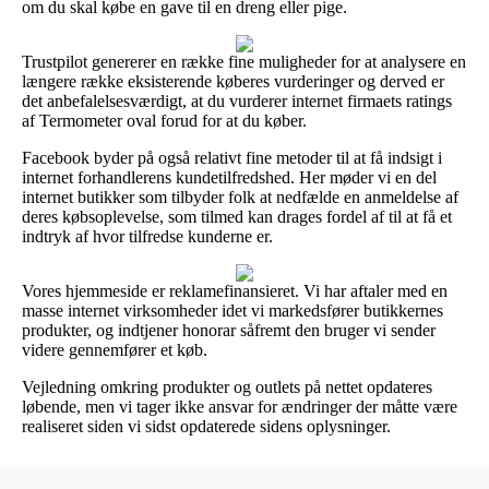
om du skal købe en gave til en dreng eller pige.
Trustpilot genererer en række fine muligheder for at analysere en
længere række eksisterende køberes vurderinger og derved er
det anbefalelsesværdigt, at du vurderer internet firmaets ratings
af Termometer oval forud for at du køber.
Facebook byder på også relativt fine metoder til at få indsigt i
internet forhandlerens kundetilfredshed. Her møder vi en del
internet butikker som tilbyder folk at nedfælde en anmeldelse af
deres købsoplevelse, som tilmed kan drages fordel af til at få et
indtryk af hvor tilfredse kunderne er.
Vores hjemmeside er reklamefinansieret. Vi har aftaler med en
masse internet virksomheder idet vi markedsfører butikkernes
produkter, og indtjener honorar såfremt den bruger vi sender
videre gennemfører et køb.
Vejledning omkring produkter og outlets på nettet opdateres
løbende, men vi tager ikke ansvar for ændringer der måtte være
realiseret siden vi sidst opdaterede sidens oplysninger.