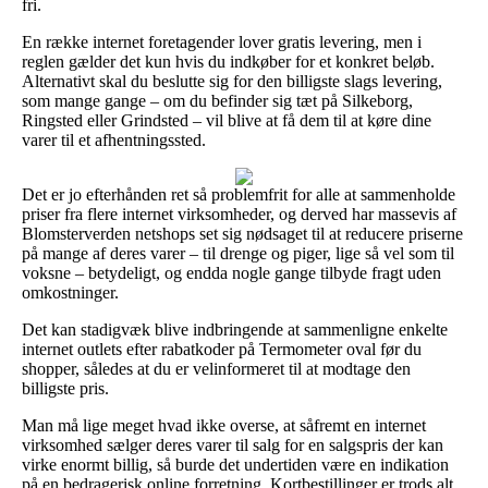
fri.
En række internet foretagender lover gratis levering, men i
reglen gælder det kun hvis du indkøber for et konkret beløb.
Alternativt skal du beslutte sig for den billigste slags levering,
som mange gange – om du befinder sig tæt på Silkeborg,
Ringsted eller Grindsted – vil blive at få dem til at køre dine
varer til et afhentningssted.
Det er jo efterhånden ret så problemfrit for alle at sammenholde
priser fra flere internet virksomheder, og derved har massevis af
Blomsterverden netshops set sig nødsaget til at reducere priserne
på mange af deres varer – til drenge og piger, lige så vel som til
voksne – betydeligt, og endda nogle gange tilbyde fragt uden
omkostninger.
Det kan stadigvæk blive indbringende at sammenligne enkelte
internet outlets efter rabatkoder på Termometer oval før du
shopper, således at du er velinformeret til at modtage den
billigste pris.
Man må lige meget hvad ikke overse, at såfremt en internet
virksomhed sælger deres varer til salg for en salgspris der kan
virke enormt billig, så burde det undertiden være en indikation
på en bedragerisk online forretning. Kortbestillinger er trods alt