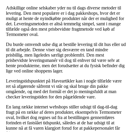
Adskillige online selskaber yder nu til dags diverse metoder til
levering. Den mest populære er i dag pakkeshops, hvor det er
muligt at hente de nyindkøbte produkter når der er mulighed for
det. Leveringsmetoden er altså temmelig simpel, samt i mange
tilfælde også den mest prisbevidste fragtmetode ved køb af
Termometer oval.
Du burde omvendt udse dig at bestille levering til dit hus eller ud
til dit arbejde. Denne viser sig desværre en tand mindre
prisbillig, men ligeledes særligt problemfri. Den mest
prisbevidste leveringsmanér vil dog til enhver tid være selv at
hente produkterne, men det forudsætter at du fysisk befinder dig
lige ved online shoppens lager.
Leveringstidspunktet på Haveartikler kan i nogle tilfælde være
ret så afgørende såfremt vi står og skal bruge din pakke
omgående, og med det formål er det jo meningsfuldt at man
checker leveringstiden for den pågældende vare.
En lang række internet webshops stiller udsigt til dag-til-dag
fragt på en række af deres produkter, eksempelvis Termometer
oval, hvilket dog regnes ud fra at bestillingen gennemføres
forinden et fastslået tidspunkt, således at de har udsigt til at
kunne nå at få varen klargjort forud for at pakkepersonalet får